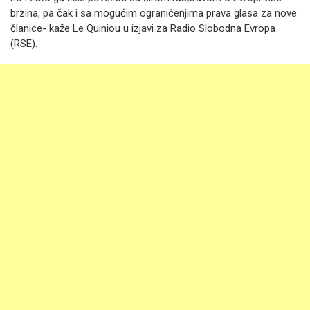
brzina, pa čak i sa mogućim ograničenjima prava glasa za nove
članice- kaže Le Quiniou u izjavi za Radio Slobodna Evropa
(RSE).