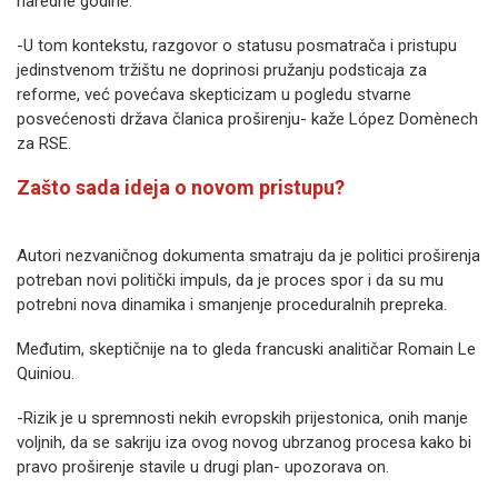
naredne godine.
-U tom kontekstu, razgovor o statusu posmatrača i pristupu
jedinstvenom tržištu ne doprinosi pružanju podsticaja za
reforme, već povećava skepticizam u pogledu stvarne
posvećenosti država članica proširenju- kaže López Domènech
za RSE.
Zašto sada ideja o novom pristupu?
Autori nezvaničnog dokumenta smatraju da je politici proširenja
potreban novi politički impuls, da je proces spor i da su mu
potrebni nova dinamika i smanjenje proceduralnih prepreka.
Međutim, skeptičnije na to gleda francuski analitičar Romain Le
Quiniou.
-Rizik je u spremnosti nekih evropskih prijestonica, onih manje
voljnih, da se sakriju iza ovog novog ubrzanog procesa kako bi
pravo proširenje stavile u drugi plan- upozorava on.