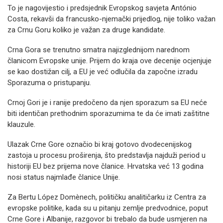
To je nagovijestio i predsjednik Evropskog savjeta António
Costa, rekavši da francusko-njemački prijedlog, nije toliko važan
za Crnu Goru koliko je važan za druge kandidate.
Crna Gora se trenutno smatra najizglednijom narednom
članicom Evropske unije. Prijem do kraja ove decenije ocjenjuje
se kao dostižan cilj, a EU je već odlučila da započne izradu
Sporazuma o pristupanju.
Crnoj Gori je i ranije predočeno da njen sporazum sa EU neće
biti identičan prethodnim sporazumima te da će imati zaštitne
klauzule.
Ulazak Crne Gore označio bi kraj gotovo dvodecenijskog
zastoja u procesu proširenja, što predstavlja najduži period u
historiji EU bez prijema nove članice. Hrvatska već 13 godina
nosi status najmlađe članice Unije.
Za Bertu López Domènech, političku analitičarku iz Centra za
evropske politike, kada su u pitanju zemlje predvodnice, poput
Crne Gore i Albanije, razgovor bi trebalo da bude usmjeren na