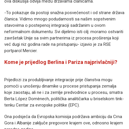
ova diskusija odvija među državama članicama.
-To pokazuje da postoji snažna posvećenost i od strane država
članica. Vidimo mnogo podudarnosti sa našim sopstvenim
stavovima o postepenoj integraciji sadržanim u ovom
neformalnom dokumentu. Svi dijelimo isti cilj: moramo ostvariti
završetak Unije sa svim partnerima iz procesa proširenja koji
već dugi niz godina rade na pristupanju- izjavio je za RSE
portparol Mercier.
Kome je prijedlog Berlina i Pariza najprivlačniji?
Prijedlozi za produbljivanje integracije prije članstva mogu
pomoći u unošenju dinamike u procese pristupanja zemalja
koje zaostaju, ali ne i za zemlje predvodnice u procesu, smatra
Berta López Domènech, politička analitičarka u briselskom tink-
tenku Centar za evropske politike (EPC).
Ona podsjeća da Evropska komisija podržava ambiciju da Crna
Gora i Albanije zaključe pregovore krajem ove, odnosno krajem