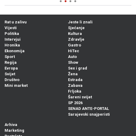
Rat u zalivu
Jeste li znali
Vijesti
Sjećanje
Politika
Kultura
Intervjui
Zdravlje
Hronika
Gastro
Ekonomija
HiTec
Sport
Auto
Regija
Show
Evropa
Sex i grad
Svijet
Žena
Društvo
Estrada
Mini market
Zabava
Frljoka
Šareni svijet
SP 2026
SENAD ANTE-PORTAL
Sarajevski snajperisti
Arhiva
Marketing