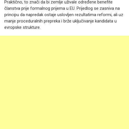
Praktično, to znači da bi zemlje uživale određene benefite
članstva prije formalnog prijema u EU. Prijedlog se zasniva na
principu da napredak ostaje uslovljen rezultatima reformi, ali uz
manje proceduralnih prepreka i brže uključivanje kandidata u
evropske strukture.