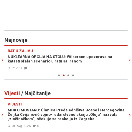
Najnovije
Previous
N
RAT U ZALIVU
S
NUKLEARNA OPCIJA NA STOLU: Wilkerson upozorava na
HA
katastrofalan scenario u ratu sa Iranom
po
Prije 3h
0
Vijesti
/ Najčitanije
Previous
N
VIJESTI
VI
MUK U MOSTARU: Članica Predsjedništva Bosne i Hercegovine
VR
Željka Cvijanović vojno-redarstvenu akciju „Oluja“ nazvala
st
„zločinačkom“, očekuje se reakcija iz Zagreba...
04. Avg. 2026
0