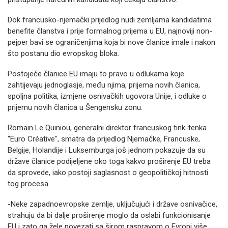
Dok francusko-njemački prijedlog nudi zemljama kandidatima
benefite članstva i prije formalnog prijema u EU, najnoviji non-
pejper bavi se ograničenjima koja bi nove članice imale i nakon
što postanu dio evropskog bloka.
Postojeće članice EU imaju to pravo u odlukama koje
zahtijevaju jednoglasje, među njima, prijema novih članica,
spoljna politika, izmjene osnivačkih ugovora Unije, i odluke o
prijemu novih članica u Šengensku zonu.
Romain Le Quiniou, generalni direktor francuskog tink-tenka
"Euro Créative", smatra da prijedlog Njemačke, Francuske,
Belgije, Holandije i Luksemburga još jednom pokazuje da su
države članice podijeljene oko toga kakvo proširenje EU treba
da sprovede, iako postoji saglasnost o geopolitičkoj hitnosti
tog procesa.
-Neke zapadnoevropske zemlje, uključujući i države osnivačice,
strahuju da bi dalje proširenje moglo da oslabi funkcionisanje
EU i zato ga žele povezati sa širom raspravom o Evropi više