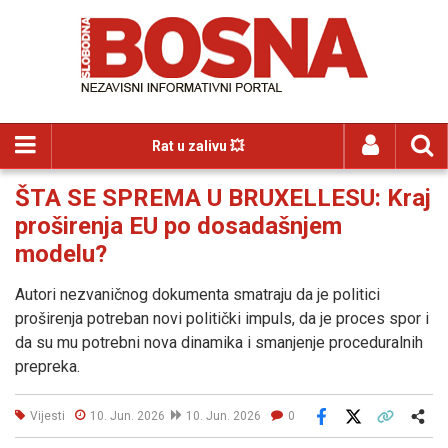
Rat u zalivu 💥
ŠTA SE SPREMA U BRUXELLESU: Kraj
proširenja EU po dosadašnjem
modelu?
Autori nezvaničnog dokumenta smatraju da je politici
proširenja potreban novi politički impuls, da je proces spor i
da su mu potrebni nova dinamika i smanjenje proceduralnih
prepreka.
Vijesti
10. Jun. 2026
10. Jun. 2026
0
Facebook
X
Kopiraj link
Više