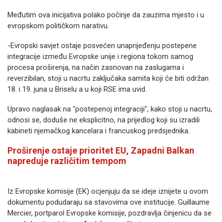
Međutim ova inicijativa polako počinje da zauzima mjesto i u
evropskom političkom narativu.
-Evropski savjet ostaje posvećen unaprijeđenju postepene
integracije između Evropske unije i regiona tokom samog
procesa proširenja, na način zasnovan na zaslugama i
reverzibilan, stoji u nacrtu zaključaka samita koji će biti održan
18. i 19. juna u Briselu a u koji RSE ima uvid.
Upravo naglasak na "postepenoj integraciji", kako stoji u nacrtu,
odnosi se, doduše ne eksplicitno, na prijedlog koji su izradili
kabineti njemačkog kancelara i francuskog predsjednika.
Proširenje ostaje prioritet EU, Zapadni Balkan
napreduje različitim tempom
Iz Evropske komisije (EK) ocjenjuju da se ideje iznijete u ovom
dokumentu podudaraju sa stavovima ove institucije. Guillaume
Mercier, portparol Evropske komisije, pozdravlja činjenicu da se