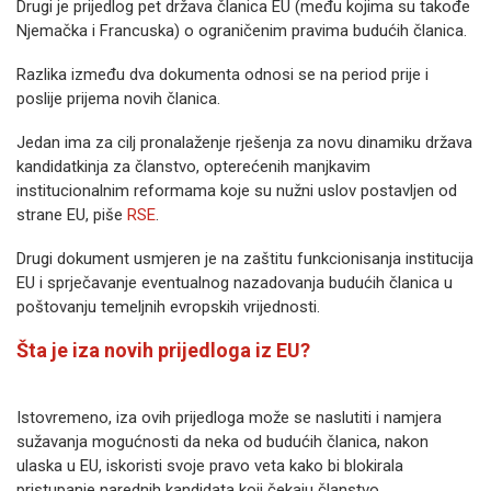
Drugi je prijedlog pet država članica EU (među kojima su takođe
Njemačka i Francuska) o ograničenim pravima budućih članica.
Razlika između dva dokumenta odnosi se na period prije i
poslije prijema novih članica.
Jedan ima za cilj pronalaženje rješenja za novu dinamiku država
kandidatkinja za članstvo, opterećenih manjkavim
institucionalnim reformama koje su nužni uslov postavljen od
strane EU, piše
RSE
.
Drugi dokument usmjeren je na zaštitu funkcionisanja institucija
EU i sprječavanje eventualnog nazadovanja budućih članica u
poštovanju temeljnih evropskih vrijednosti.
Šta je iza novih prijedloga iz EU?
Istovremeno, iza ovih prijedloga može se naslutiti i namjera
sužavanja mogućnosti da neka od budućih članica, nakon
ulaska u EU, iskoristi svoje pravo veta kako bi blokirala
pristupanje narednih kandidata koji čekaju članstvo.