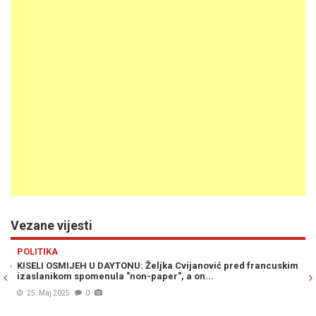
Vezane vijesti
Previous
N
POLITIKA
R
to
KISELI OSMIJEH U DAYTONU: Željka Cvijanović pred francuskim
SU
izaslanikom spomenula "non-paper", a on...
Do
uk
25. Maj 2025
0