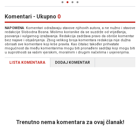
Komentari - Ukupno
0
NAPOMENA
: Komentari odražavaju stavove njihovih autora, a ne nužno i stavove
redakcije Slobodna Bosna. Molimo korisnike da se suzdrže od vrijeđanja,
psovanja i vulgarnog izražavanja. Redakcija zadržava pravo da obriše komentar
bez najave i objašnjenja. Zbog velikog broja komentara redakcija nije dužna
obrisati sve komentare koji krše pravila. Kao čitalac također prihvatate
mogućnost da među komentarima mogu biti pronađeni sadržaji koji mogu biti
u suprotnosti sa vašim vjerskim, moralnim i drugim načelima i uvjerenjima.
LISTA KOMENTARA
DODAJ KOMENTAR
Trenutno nema komentara za ovaj članak!