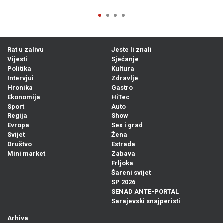
Rat u zalivu
Jeste li znali
Vijesti
Sjećanje
Politika
Kultura
Intervjui
Zdravlje
Hronika
Gastro
Ekonomija
HiTec
Sport
Auto
Regija
Show
Evropa
Sex i grad
Svijet
Žena
Društvo
Estrada
Mini market
Zabava
Frljoka
Šareni svijet
SP 2026
SENAD ANTE-PORTAL
Sarajevski snajperisti
Arhiva