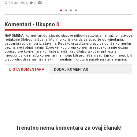
30. Jul. 2026
0
Komentari - Ukupno
0
NAPOMENA
: Komentari odražavaju stavove njihovih autora, a ne nužno i stavove
redakcije Slobodna Bosna. Molimo korisnike da se suzdrže od vrijeđanja,
psovanja i vulgarnog izražavanja. Redakcija zadržava pravo da obriše komentar
bez najave i objašnjenja. Zbog velikog broja komentara redakcija nije dužna
obrisati sve komentare koji krše pravila. Kao čitalac također prihvatate
mogućnost da među komentarima mogu biti pronađeni sadržaji koji mogu biti
u suprotnosti sa vašim vjerskim, moralnim i drugim načelima i uvjerenjima.
LISTA KOMENTARA
DODAJ KOMENTAR
Trenutno nema komentara za ovaj članak!