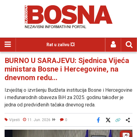
Rat u zalivu 💥
BURNO U SARAJEVU: Sjednica Vijeća
ministara Bosne i Hercegovine, na
dnevnom redu...
Izvještaj o izvršenju Budžeta institucija Bosne i Hercegovine
i međunarodnih obaveza BiH za 2025. godinu također je
jedna od predviđenih tačaka dnevnog reda.
Vijesti
11. Jun. 2026
0
Facebook
X
Kopiraj link
Više