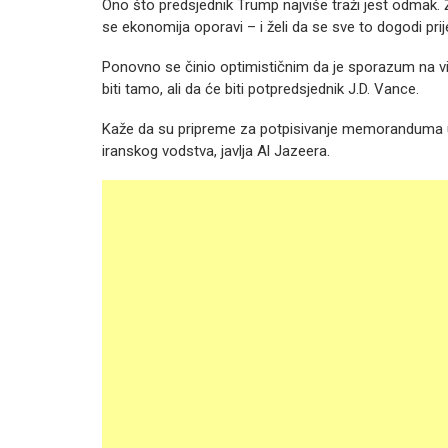
Ono što predsjednik Trump najviše traži jest odmak. Žel
se ekonomija oporavi – i želi da se sve to dogodi pri
Ponovno se činio optimističnim da je sporazum na vid
biti tamo, ali da će biti potpredsjednik J.D. Vance.
Kaže da su pripreme za potpisivanje memoranduma u
iranskog vodstva, javlja Al Jazeera.