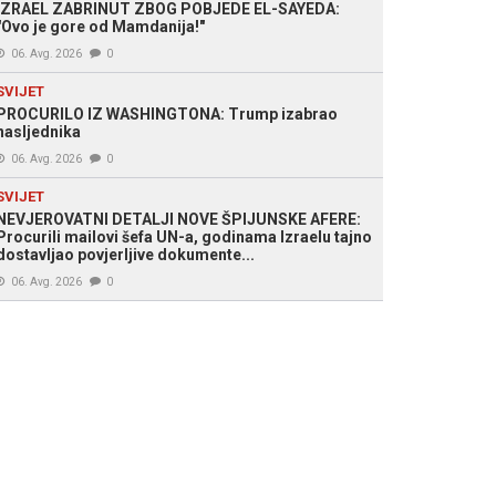
IZRAEL ZABRINUT ZBOG POBJEDE EL-SAYEDA:
"Ovo je gore od Mamdanija!"
06. Avg. 2026
0
SVIJET
PROCURILO IZ WASHINGTONA: Trump izabrao
nasljednika
06. Avg. 2026
0
SVIJET
NEVJEROVATNI DETALJI NOVE ŠPIJUNSKE AFERE:
Procurili mailovi šefa UN-a, godinama Izraelu tajno
dostavljao povjerljive dokumente...
06. Avg. 2026
0