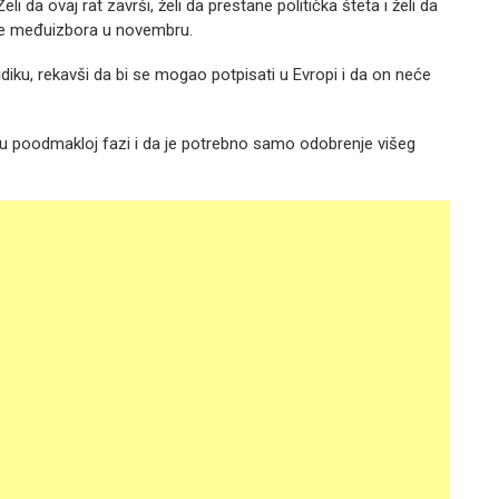
i da ovaj rat završi, želi da prestane politička šteta i želi da
je
međuizbora
u novembru.
iku, rekavši da bi se mogao potpisati u Evropi i da on neće
 poodmakloj fazi i da je potrebno samo odobrenje višeg