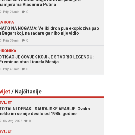
namjerama Vladimira Putina
Prije 26 min
0
EVROPA
NATO NA NOGAMA: Veliki dron pun eksploziva pao
u Bugarskoj, na radaru ga niko nije vidio
Prije 36 min
0
HRONIKA
OTIŠAO JE ČOVJEK KOJI JE STVORIO LEGENDU:
Preminuo otac Lionela Mesija
Prije 48 min
0
vijet
/ Najčitanije
SVIJET
TOTALNI DEBAKL SAUDIJSKE ARABIJE: Ovako
nešto im se nije desilo od 1985. godine
06. Avg. 2026
0
SVIJET