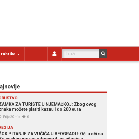
 rubrike
ajnovije
DRUŠTVO
ZAMKA ZA TURISTE U NJEMAČKOJ: Zbog ovog
znaka možete platiti kaznu i do 200 eura
Prije 20 min
0
REGIJA
ŠOK PITANJE ZA VUČIĆA U BEOGRADU: Oči u oči sa
Zelenskim morao odgovoriti na pitanje o