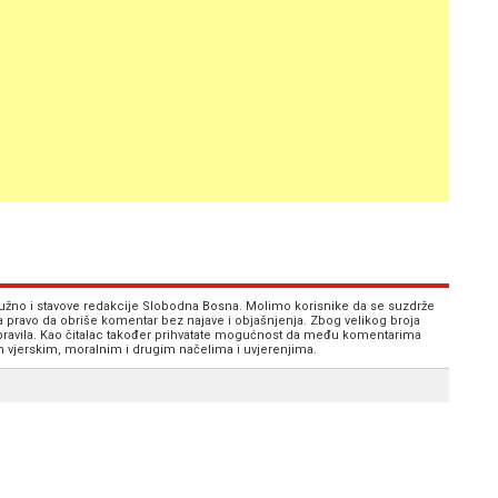
 nužno i stavove redakcije Slobodna Bosna. Molimo korisnike da se suzdrže
va pravo da obriše komentar bez najave i objašnjenja. Zbog velikog broja
 pravila. Kao čitalac također prihvatate mogućnost da među komentarima
im vjerskim, moralnim i drugim načelima i uvjerenjima.