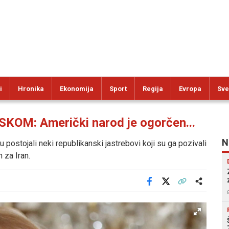
i
Hronika
Ekonomija
Sport
Regija
Evropa
Sve
OM: Američki narod je ogorčen...
N
 postojali neki republikanski jastrebovi koji su ga pozivali
 za Iran.
Facebook
X
Kopiraj link
Više