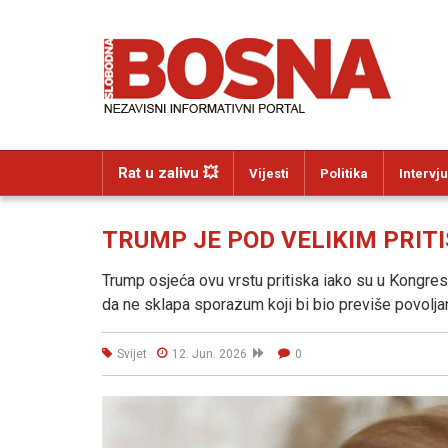
Rat u zalivu 💥
Vijesti
Politika
Intervju
TRUMP JE POD VELIKIM PRITISK
Trump osjeća ovu vrstu pritiska iako su u Kongresu
da ne sklapa sporazum koji bi bio previše povoljan
Svijet
12. Jun. 2026
0