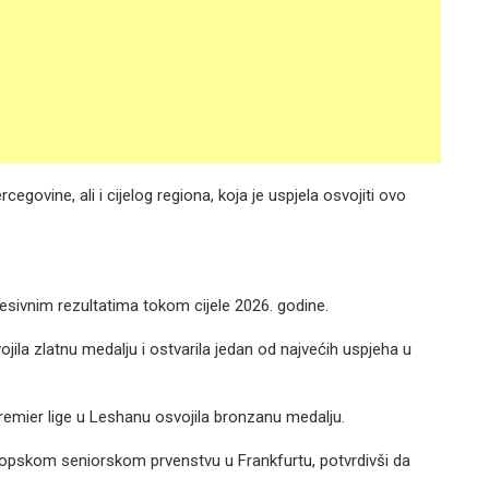
egovine, ali i cijelog regiona, koja je uspjela osvojiti ovo
presivnim rezultatima tokom cijele 2026. godine.
ojila zlatnu medalju i ostvarila jedan od najvećih uspjeha u
u Premier lige u Leshanu osvojila bronzanu medalju.
ropskom seniorskom prvenstvu u Frankfurtu, potvrdivši da