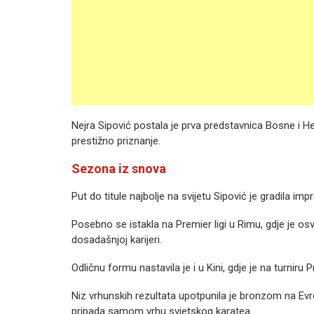
Nejra Sipović postala je prva predstavnica Bosne i Herc
prestižno priznanje.
Sezona iz snova
Put do titule najbolje na svijetu Sipović je gradila im
Posebno se istakla na Premier ligi u Rimu, gdje je osv
dosadašnjoj karijeri.
Odličnu formu nastavila je i u Kini, gdje je na turnir
Niz vrhunskih rezultata upotpunila je bronzom na Ev
pripada samom vrhu svjetskog karatea.