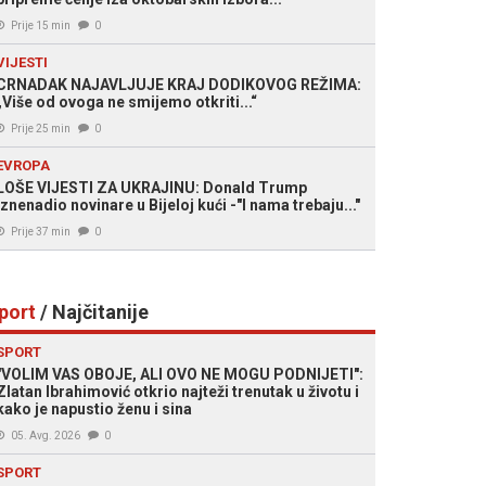
Prije 15 min
0
VIJESTI
CRNADAK NAJAVLJUJE KRAJ DODIKOVOG REŽIMA:
„Više od ovoga ne smijemo otkriti...“
Prije 25 min
0
EVROPA
LOŠE VIJESTI ZA UKRAJINU: Donald Trump
iznenadio novinare u Bijeloj kući -"I nama trebaju..."
Prije 37 min
0
port
/ Najčitanije
SPORT
"VOLIM VAS OBOJE, ALI OVO NE MOGU PODNIJETI":
Zlatan Ibrahimović otkrio najteži trenutak u životu i
kako je napustio ženu i sina
05. Avg. 2026
0
SPORT