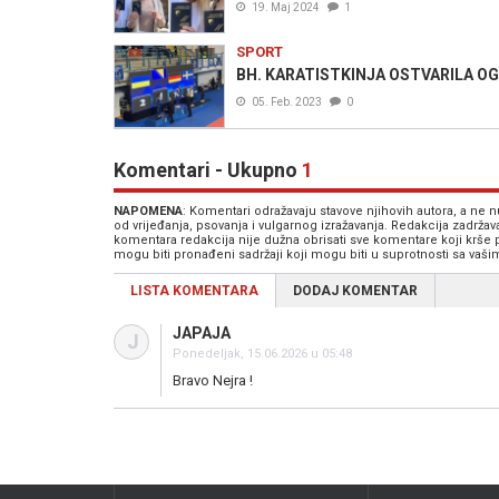
19. Maj 2024
1
SPORT
BH. KARATISTKINJA OSTVARILA OGR
05. Feb. 2023
0
Komentari - Ukupno
1
NAPOMENA
: Komentari odražavaju stavove njihovih autora, a ne
od vrijeđanja, psovanja i vulgarnog izražavanja. Redakcija zadrža
komentara redakcija nije dužna obrisati sve komentare koji krše
mogu biti pronađeni sadržaji koji mogu biti u suprotnosti sa vaš
LISTA KOMENTARA
DODAJ KOMENTAR
JAPAJA
J
Ponedeljak, 15.06.2026 u 05:48
Bravo Nejra !