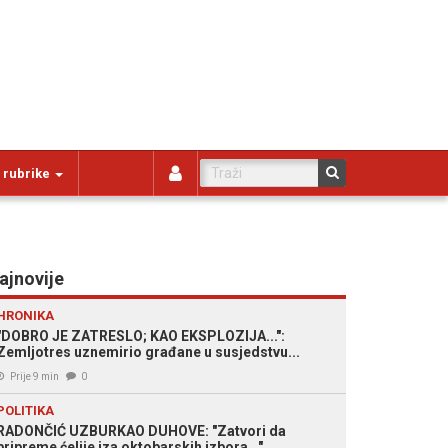
 rubrike
ajnovije
HRONIKA
"DOBRO JE ZATRESLO; KAO EKSPLOZIJA...":
Zemljotres uznemirio građane u susjedstvu...
Prije 9 min
0
POLITIKA
RADONČIĆ UZBURKAO DUHOVE: "Zatvori da
pripreme ćelije iza oktobarskih izbora..."