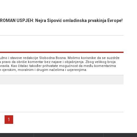
OMAN USPJEH: Nejra Sipović omladinska prvakinja Evrope!
 nužno i stavove redakcije Slobodna Bosna. Molimo korisnike da se suzdrže
va pravo da obriše komentar bez najave i objašnjenja. Zbog velikog broja
 pravila. Kao čitalac također prihvatate mogućnost da među komentarima
im vjerskim, moralnim i drugim načelima i uvjerenjima.
1