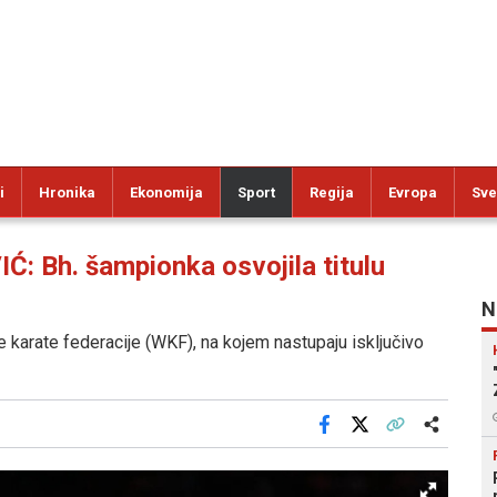
i
Hronika
Ekonomija
Sport
Regija
Evropa
Sve
 Bh. šampionka osvojila titulu
N
e karate federacije (WKF), na kojem nastupaju isključivo
Facebook
X
Kopiraj link
Više