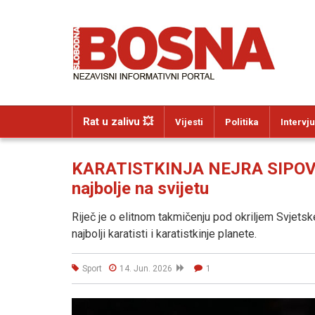
Rat u zalivu 💥
Vijesti
Politika
Intervju
KARATISTKINJA NEJRA SIPOVIĆ:
najbolje na svijetu
Riječ je o elitnom takmičenju pod okriljem Svjetsk
najbolji karatisti i karatistkinje planete.
Sport
14. Jun. 2026
1