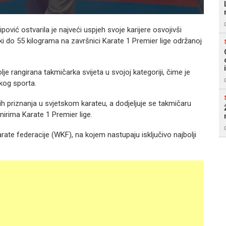
ović ostvarila je najveći uspjeh svoje karijere osvojivši
rki do 55 kilograma na završnici Karate 1 Premier lige održanoj
e rangirana takmičarka svijeta u svojoj kategoriji, čime je
kog sporta.
jih priznanja u svjetskom karateu, a dodjeljuje se takmičaru
nirima Karate 1 Premier lige.
rate federacije (WKF), na kojem nastupaju isključivo najbolji