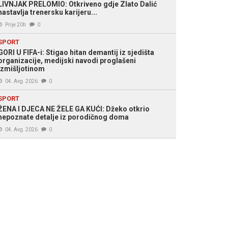
LIVNJAK PRELOMIO: Otkriveno gdje Zlato Dalić
nastavlja trenersku karijeru...
Prije 20h
0
SPORT
GORI U FIFA-i: Stigao hitan demantij iz sjedišta
organizacije, medijski navodi proglašeni
izmišljotinom
04. Avg. 2026
0
SPORT
ŽENA I DJECA NE ŽELE GA KUĆI: Džeko otkrio
nepoznate detalje iz porodičnog doma
04. Avg. 2026
0