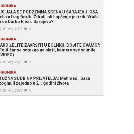
HRONIKA
USIJALA SE PODZEMNA SCENA U SARAJEVU: OSA
ušla u trag Đorđu Ždrali, ali hapšenje je rizik. Vraća
li se Darko Elez u Sarajevo?
04. Avg. 2026
0
HRONIKA
"AKO ŽELITE ZAVRŠITI U BOLNICI, DOĐITE OVAMO":
Političar se potukao na plaži, kamere sve snimile
(VIDEO)
05. Avg. 2026
0
HRONIKA
TUŽNA SUDBINA PRIJATELJA: Mehmed i Saša
poginuli zajedno u 21. godini života
03. Avg. 2026
0