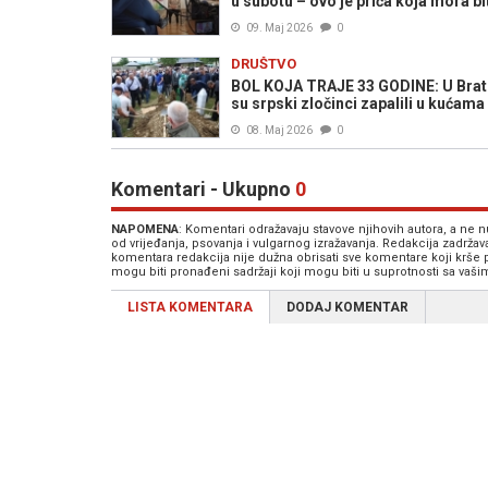
u subotu – ovo je priča koja mora bi
09. Maj 2026
0
DRUŠTVO
BOL KOJA TRAJE 33 GODINE: U Bratun
su srpski zločinci zapalili u kućama
08. Maj 2026
0
Komentari - Ukupno
0
NAPOMENA
: Komentari odražavaju stavove njihovih autora, a ne
od vrijeđanja, psovanja i vulgarnog izražavanja. Redakcija zadrža
komentara redakcija nije dužna obrisati sve komentare koji krše
mogu biti pronađeni sadržaji koji mogu biti u suprotnosti sa vaš
LISTA KOMENTARA
DODAJ KOMENTAR