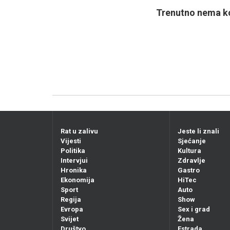
Trenutno nema ko
Rat u zalivu
Jeste li znali
Vijesti
Sjećanje
Politika
Kultura
Intervjui
Zdravlje
Hronika
Gastro
Ekonomija
HiTec
Sport
Auto
Regija
Show
Evropa
Sex i grad
Svijet
Žena
Društvo
Estrada