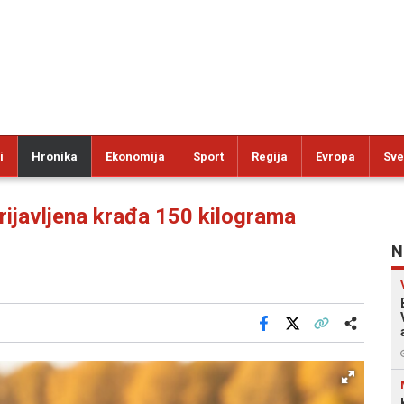
i
Hronika
Ekonomija
Sport
Regija
Evropa
Sve
ijavljena krađa 150 kilograma
N
Facebook
X
Kopiraj link
Više