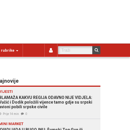
 rubrike
ajnovije
VIJESTI
BLAMAŽA KAKVU REGIJA ODAVNO NIJE VIDJELA:
Vučić i Dodik položili vijence tamo gdje su srpski
avioni pobili srpske civile
Prije 14 min
0
MINI MARKET
KVADIJADA U BUGOJNU: Šumski Top Gun ili