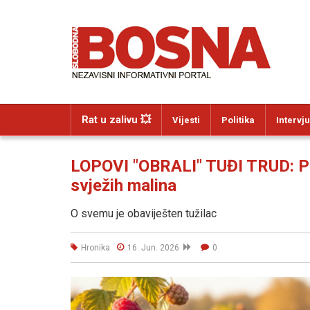
Rat u zalivu 💥
Vijesti
Politika
Intervju
LOPOVI "OBRALI" TUĐI TRUD: Pr
svježih malina
O svemu je obaviješten tužilac
Hronika
16. Jun. 2026
0