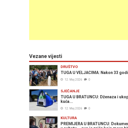
Vezane vijesti
DRUŠTVO
TUGA U VELJACIMA: Nakon 33 godine 
12. Maj 2026
0
SJEĆANJE
TUGA U BRATUNCU: Dženaza i ukop po
kuća...
12. Maj 2026
0
KULTURA
PREMIJERA U BRATUNCU: Dokumentar