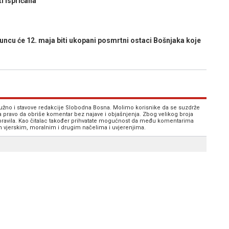
ti ispričana
cu će 12. maja biti ukopani posmrtni ostaci Bošnjaka koje
 nužno i stavove redakcije Slobodna Bosna. Molimo korisnike da se suzdrže
va pravo da obriše komentar bez najave i objašnjenja. Zbog velikog broja
 pravila. Kao čitalac također prihvatate mogućnost da među komentarima
im vjerskim, moralnim i drugim načelima i uvjerenjima.