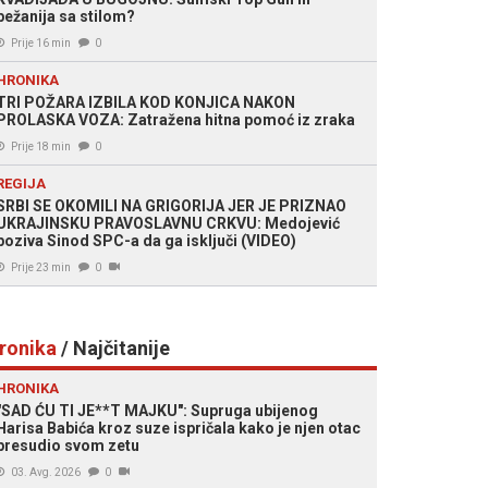
bežanija sa stilom?
Prije 16 min
0
HRONIKA
TRI POŽARA IZBILA KOD KONJICA NAKON
PROLASKA VOZA: Zatražena hitna pomoć iz zraka
Prije 18 min
0
REGIJA
SRBI SE OKOMILI NA GRIGORIJA JER JE PRIZNAO
UKRAJINSKU PRAVOSLAVNU CRKVU: Medojević
poziva Sinod SPC-a da ga isključi (VIDEO)
Prije 23 min
0
ronika
/ Najčitanije
HRONIKA
"SAD ĆU TI JE**T MAJKU": Supruga ubijenog
Harisa Babića kroz suze ispričala kako je njen otac
presudio svom zetu
03. Avg. 2026
0