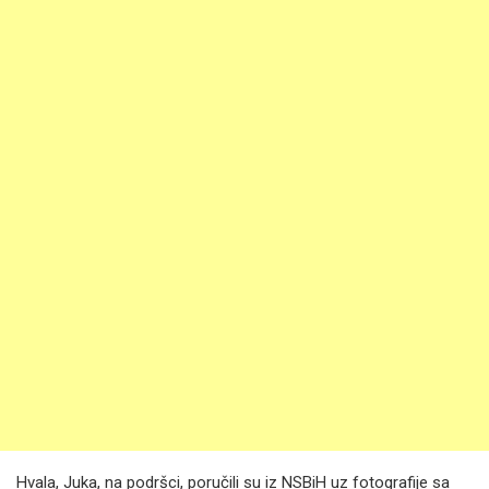
Hvala, Juka, na podršci, poručili su iz NSBiH uz fotografije sa