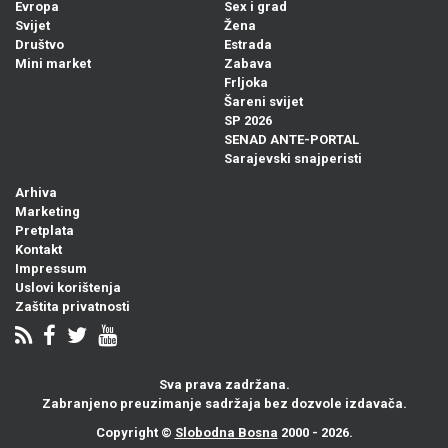
Evropa
Sex i grad
Svijet
Žena
Društvo
Estrada
Mini market
Zabava
Frljoka
Šareni svijet
SP 2026
SENAD ANTE-PORTAL
Sarajevski snajperisti
Arhiva
Marketing
Pretplata
Kontakt
Impressum
Uslovi korištenja
Zaštita privatnosti
Sva prava zadržana.
Zabranjeno preuzimanje sadržaja bez dozvole izdavača.
Copyright ©
Slobodna Bosna
2000 - 2026.