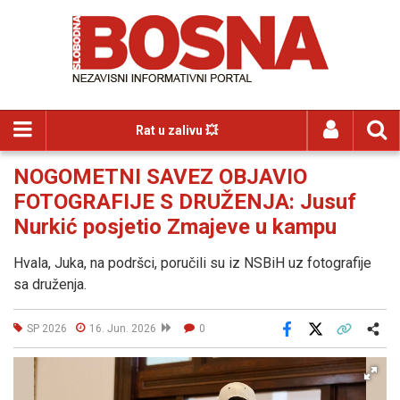
Rat u zalivu 💥
NOGOMETNI SAVEZ OBJAVIO
FOTOGRAFIJE S DRUŽENJA: Jusuf
Nurkić posjetio Zmajeve u kampu
Hvala, Juka, na podršci, poručili su iz NSBiH uz fotografije
sa druženja.
SP 2026
16. Jun. 2026
0
Facebook
X
Kopiraj link
Više