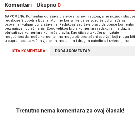
Komentari - Ukupno
0
NAPOMENA
: Komentari odražavaju stavove njihovih autora, a ne nužno i stavove
redakcije Slobodna Bosna. Molimo korisnike da se suzdrže od vrijeđanja,
psovanja i vulgarnog izražavanja. Redakcija zadržava pravo da obriše komentar
bez najave i objašnjenja. Zbog velikog broja komentara redakcija nije dužna
obrisati sve komentare koji krše pravila. Kao čitalac također prihvatate
mogućnost da među komentarima mogu biti pronađeni sadržaji koji mogu biti
u suprotnosti sa vašim vjerskim, moralnim i drugim načelima i uvjerenjima.
LISTA KOMENTARA
DODAJ KOMENTAR
Trenutno nema komentara za ovaj članak!