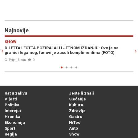
Najnovije
Previous
N
HRONIKA
ZDANJU: Ovo je na
"PAO" ŠANER LAŽNJAKA: Inspekcija upala u obj
limentima (FOTO)
poznatih marki vrijedne 13,6 miliona; Radnic
Prije 22 min
0
Rat u zalivu
Jeste li znali
Vijesti
Sjećanje
Politika
Kultura
Intervjui
Zdravlje
Hronika
Gastro
Ekonomija
HiTec
Sport
Auto
Regija
Show