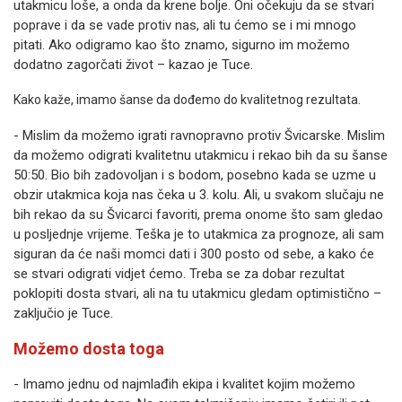
utakmicu loše, a onda da krene bolje. Oni očekuju da se stvari
poprave i da se vade protiv nas, ali tu ćemo se i mi mnogo
pitati. Ako odigramo kao što znamo, sigurno im možemo
dodatno zagorčati život – kazao je Tuce.
Kako kaže, imamo šanse da dođemo do kvalitetnog rezultata.
- Mislim da možemo igrati ravnopravno protiv Švicarske. Mislim
da možemo odigrati kvalitetnu utakmicu i rekao bih da su šanse
50:50. Bio bih zadovoljan i s bodom, posebno kada se uzme u
obzir utakmica koja nas čeka u 3. kolu. Ali, u svakom slučaju ne
bih rekao da su Švicarci favoriti, prema onome što sam gledao
u posljednje vrijeme. Teška je to utakmica za prognoze, ali sam
siguran da će naši momci dati i 300 posto od sebe, a kako će
se stvari odigrati vidjet ćemo. Treba se za dobar rezultat
poklopiti dosta stvari, ali na tu utakmicu gledam optimistično –
zaključio je Tuce.
Možemo dosta toga
- Imamo jednu od najmlađih ekipa i kvalitet kojim možemo