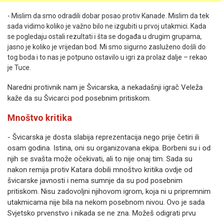
- Mislim da smo odradili dobar posao protiv Kanade. Mislim da tek
sada vidimo koliko je važno bilo ne izgubiti u prvoj utakmici. Kada
se pogledaju ostali rezultati i šta se događa u drugim grupama,
jasno je koliko je vrijedan bod. Mi smo sigurno zasluženo došli do
tog boda i to nas je potpuno ostavilo u igri za prolaz dalje – rekao
je Tuce.
Naredni protivnik nam je Švicarska, a nekadašnji igrač Veleža
kaže da su Švicarci pod posebnim pritiskom.
Mnoštvo kritika
- Švicarska je dosta slabija reprezentacija nego prije četiri ili
osam godina. Istina, oni su organizovana ekipa. Borbeni su i od
njih se svašta može očekivati, ali to nije onaj tim. Sada su
nakon remija protiv Katara dobili mnoštvo kritika ovdje od
švicarske javnosti i nema sumnje da su pod posebnim
pritiskom. Nisu zadovoljni njihovom igrom, koja ni u pripremnim
utakmicama nije bila na nekom posebnom nivou. Ovo je sada
Svjetsko prvenstvo i nikada se ne zna. Možeš odigrati prvu