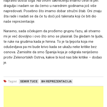
napraviti dosta toga. Na ovom takmičenju imamo četiri ili pet
dragulja i nadam se da ćemo u narednim godinama još više
napredovati. Posebno što imamo dobar stručni štab. Oni znaju
šta rade i nadati se da će tu doći još talenata koji će biti dio
naše reprezentacije.
Naravno, sada očekujem da prođemo grupnu fazu, ali stvarno
mi je već dovoljno i ovo što smo se plasirali. Da gledam te ljude,
te ruke na grudima kada je himna. To je ta ljepota koja me
oduševljava pa mi bude krivo kada se ukažu neke kritike bez
osnova. Zamislite da smo Španija koja je odigrala neriješeno
protiv Zelenortskih Ostrva, kakve bi kod nas bile kritike – dodao
je.
Tagovi:
SEMIR TUCE
BH REPREZENTACIJA