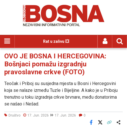
Rat u zalivu 💥
OVO JE BOSNA I HERCEGOVINA:
Bošnjaci pomažu izgradnju
pravoslavne crkve (FOTO)
Teočak i Priboj su susjedna mjesta u Bosni i Hercegovini
koja se nalaze između Tuzle i Bijeljine. A kako je u Priboju
trenutno u toku izgradnja crkve brvnare, među donatorima
se našao i Nešad.
Društvo
17. Jun. 2026
17. Jun. 2026
0
Facebook
X
Kopiraj link
Više