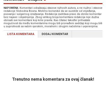
NAPOMENA
: Komentari odražavaju stavove njihovih autora, a ne nužno i stavove
redakcije Slobodna Bosna. Molimo korisnike da se suzdrže od vrijeđanja,
psovanja i vulgarnog izražavanja. Redakcija zadržava pravo da obriše komentar
bez najave i objašnjenja. Zbog velikog broja komentara redakcija nije dužna
obrisati sve komentare koji krše pravila. Kao čitalac također prihvatate
mogućnost da među komentarima mogu biti pronađeni sadržaji koji mogu biti
u suprotnosti sa vašim vjerskim, moralnim i drugim načelima i uvjerenjima.
LISTA KOMENTARA
DODAJ KOMENTAR
Trenutno nema komentara za ovaj članak!