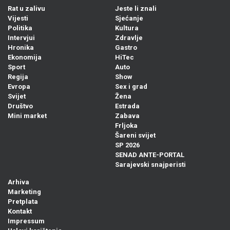
Rat u zalivu
Jeste li znali
Vijesti
Sjećanje
Politika
Kultura
Intervjui
Zdravlje
Hronika
Gastro
Ekonomija
HiTec
Sport
Auto
Regija
Show
Evropa
Sex i grad
Svijet
Žena
Društvo
Estrada
Mini market
Zabava
Frljoka
Šareni svijet
SP 2026
SENAD ANTE-PORTAL
Sarajevski snajperisti
Arhiva
Marketing
Pretplata
Kontakt
Impressum