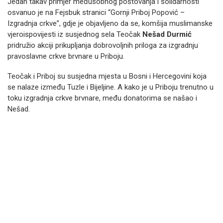
Jedan takav primjer međusobnog poštovanja i solidarnosti
osvanuo je na Fejsbuk stranici “Gornji Priboj Popović –
Izgradnja crkve”, gdje je objavljeno da se, komšija muslimanske
vjeroispovijesti iz susjednog sela Teočak
Nešad Durmić
pridružio akciji prikupljanja dobrovoljnih priloga za izgradnju
pravoslavne crkve brvnare u Priboju.
Teočak i Priboj su susjedna mjesta u Bosni i Hercegovini koja
se nalaze između Tuzle i Bijeljine. A kako je u Priboju trenutno u
toku izgradnja crkve brvnare, među donatorima se našao i
Nešad.