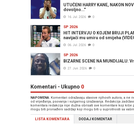
UTUČENI HARRY KANE, NAKON NOVOG
dovoljno..."
16. Jul. 2026
0
SP 2026
HIT INTERVJU O KOJEM BRUJI PLANET
navijači mu umiru od smijeha (VIDE
06. Jul. 2026
0
SP 2026
BIZARNE SCENE NA MUNDIJALU: Vrač
27. Jun. 2026
0
Komentari - Ukupno
0
NAPOMENA
: Komentari odražavaju stavove njihovih autora, a ne
od vrijeđanja, psovanja i vulgarnog izražavanja. Redakcija zadrža
komentara redakcija nije dužna obrisati sve komentare koji krše
mogu biti pronađeni sadržaji koji mogu biti u suprotnosti sa vaš
LISTA KOMENTARA
DODAJ KOMENTAR