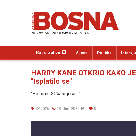
Rat u zalivu 💥
Vijesti
Politika
Intervju
HARRY KANE OTKRIO KAKO JE
"Isplatilo se"
"Bio sam 80% siguran..."
SP 2026
18. Jun. 2026
0