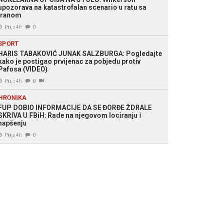
upozorava na katastrofalan scenario u ratu sa
Iranom
Prije 4h
0
SPORT
HARIS TABAKOVIĆ JUNAK SALZBURGA: Pogledajte
kako je postigao prvijenac za pobjedu protiv
Pafosa (VIDEO)
Prije 4h
0
HRONIKA
FUP DOBIO INFORMACIJE DA SE ĐORĐE ŽDRALE
SKRIVA U FBiH: Rade na njegovom lociranju i
hapšenju
Prije 4h
0