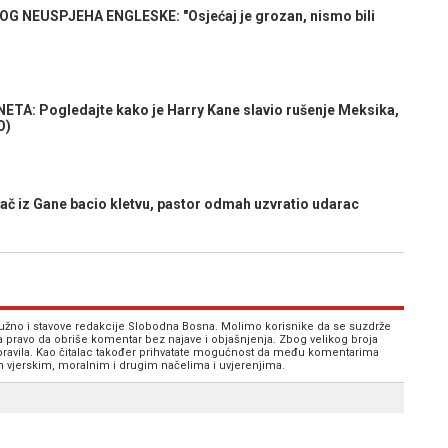
 NEUSPJEHA ENGLESKE: "Osjećaj je grozan, nismo bili
A: Pogledajte kako je Harry Kane slavio rušenje Meksika,
O)
 iz Gane bacio kletvu, pastor odmah uzvratio udarac
 nužno i stavove redakcije Slobodna Bosna. Molimo korisnike da se suzdrže
va pravo da obriše komentar bez najave i objašnjenja. Zbog velikog broja
 pravila. Kao čitalac također prihvatate mogućnost da među komentarima
im vjerskim, moralnim i drugim načelima i uvjerenjima.