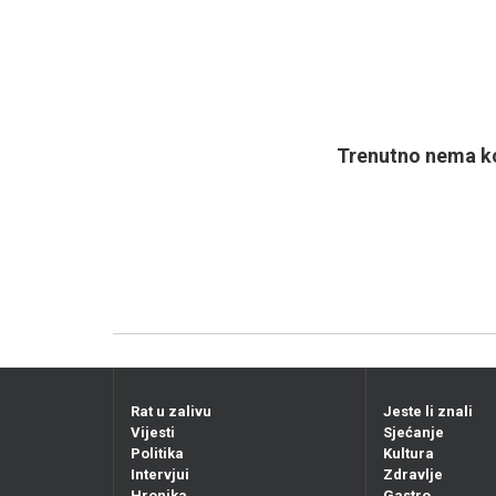
Trenutno nema ko
Rat u zalivu
Jeste li znali
Vijesti
Sjećanje
Politika
Kultura
Intervjui
Zdravlje
Hronika
Gastro