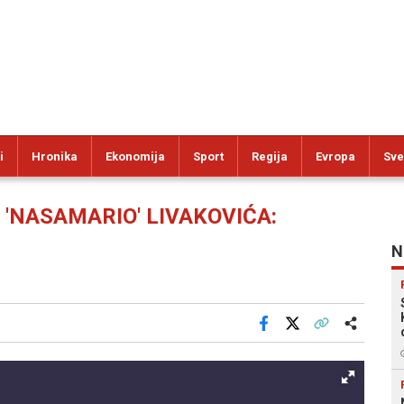
i
Hronika
Ekonomija
Sport
Regija
Evropa
Sve
 'NASAMARIO' LIVAKOVIĆA:
N
Facebook
X
Kopiraj link
Više