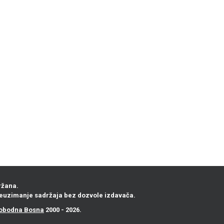
ržana.
euzimanje sadržaja bez dozvole izdavača.
obodna Bosna
2000 - 2026.