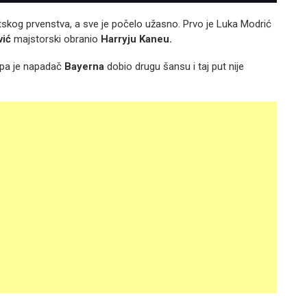
etskog prvenstva, a sve je počelo užasno. Prvo je Luka Modrić
vić
majstorski obranio
Harryju Kaneu.
, pa je napadač
Bayerna
dobio drugu šansu i taj put nije