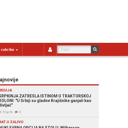
 rubrike
ajnovije
REGIJA
SRPKINJA ZATRESLA ISTINOM O TRAKTORSKOJ
KOLONI: "U Srbiji su gladne Krajišnike ganjali kao
divljač"
Prije 3h
0
RAT U ZALIVU
NUKLEARNA OPCIJA NA STOLU: Wilkerson