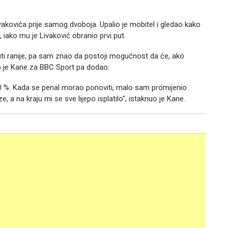
Livakovića prije samog dvoboja. Upalio je mobitel i gledao kako
 iako mu je Livaković obranio prvi put.
uti ranije, pa sam znao da postoji mogućnost da će, ako
ao je Kane za BBC Sport pa dodao:
 100 %. Kada se penal morao ponoviti, malo sam promijenio
, a na kraju mi se sve lijepo isplatilo", istaknuo je Kane.