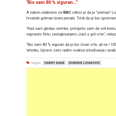
''Bio sam 80 % siguran...''
A nakon utakmice za
BBC
otkrio je da je ''snimao'' 
hrvatski golman brani penale. Tvrdi da je bio spreman,
''Kad sam gledao snimke, primijetio sam da voli kren
napravim fintu zastajkivanjem, izaći s gol-crte", rek
''Bio sam 80 % siguran da je bio izvan crte, ali ne i
tehniku. Upravo zato radim ovakva istraživanja i analize
Tagovi:
HARRY KANE
DOMINIK LIVAKOVIĆ