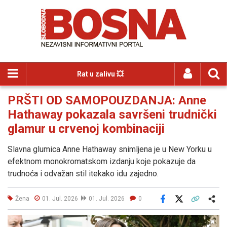
Rat u zalivu 💥
PRŠTI OD SAMOPOUZDANJA: Anne
Hathaway pokazala savršeni trudnički
glamur u crvenoj kombinaciji
Slavna glumica Anne Hathaway snimljena je u New Yorku u
efektnom monokromatskom izdanju koje pokazuje da
trudnoća i odvažan stil itekako idu zajedno.
Žena
01. Jul. 2026
01. Jul. 2026
0
Facebook
X
Kopiraj link
Više