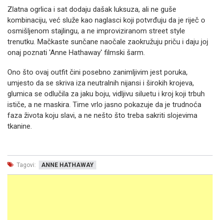
Zlatna ogrlica i sat dodaju dašak luksuza, ali ne guše
kombinaciju, već služe kao naglasci koji potvrđuju da je riječ o
osmišljenom stajlingu, a ne improviziranom street style
trenutku. Mačkaste sunčane naočale zaokružuju priču i daju joj
onaj poznati 'Anne Hathaway' filmski šarm.
Ono što ovaj outfit čini posebno zanimljivim jest poruka,
umjesto da se skriva iza neutralnih nijansi i širokih krojeva,
glumica se odlučila za jaku boju, vidljivu siluetu i kroj koji trbuh
ističe, a ne maskira. Time vrlo jasno pokazuje da je trudnoća
faza života koju slavi, a ne nešto što treba sakriti slojevima
tkanine.
Tagovi:
ANNE HATHAWAY