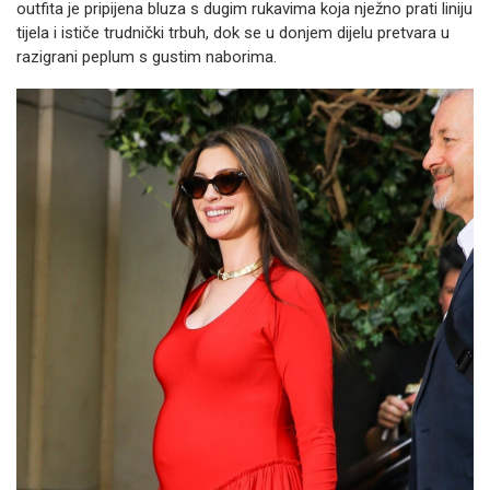
outfita je pripijena bluza s dugim rukavima koja nježno prati liniju
tijela i ističe trudnički trbuh, dok se u donjem dijelu pretvara u
razigrani peplum s gustim naborima.