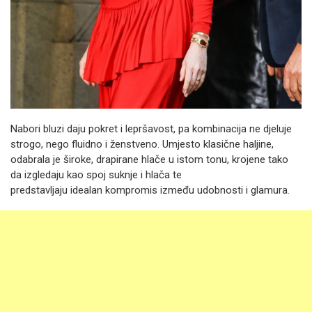
Nabori bluzi daju pokret i lepršavost, pa kombinacija ne djeluje
strogo, nego fluidno i ženstveno. Umjesto klasične haljine,
odabrala je široke, drapirane hlače u istom tonu, krojene tako
da izgledaju kao spoj suknje i hlača te
predstavljaju idealan kompromis između udobnosti i glamura.