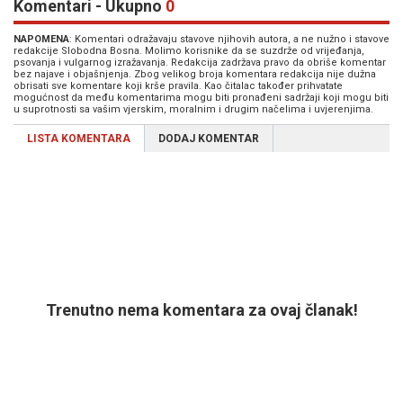
Komentari - Ukupno
0
NAPOMENA
: Komentari odražavaju stavove njihovih autora, a ne nužno i stavove
redakcije Slobodna Bosna. Molimo korisnike da se suzdrže od vrijeđanja,
psovanja i vulgarnog izražavanja. Redakcija zadržava pravo da obriše komentar
bez najave i objašnjenja. Zbog velikog broja komentara redakcija nije dužna
obrisati sve komentare koji krše pravila. Kao čitalac također prihvatate
mogućnost da među komentarima mogu biti pronađeni sadržaji koji mogu biti
u suprotnosti sa vašim vjerskim, moralnim i drugim načelima i uvjerenjima.
LISTA KOMENTARA
DODAJ KOMENTAR
Trenutno nema komentara za ovaj članak!