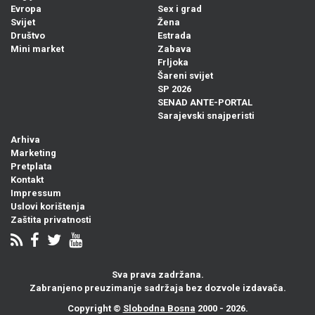
Evropa
Sex i grad
Svijet
Žena
Društvo
Estrada
Mini market
Zabava
Frljoka
Šareni svijet
SP 2026
SENAD ANTE-PORTAL
Sarajevski snajperisti
Arhiva
Marketing
Pretplata
Kontakt
Impressum
Uslovi korištenja
Zaštita privatnosti
Sva prava zadržana.
Zabranjeno preuzimanje sadržaja bez dozvole izdavača.
Copyright ©
Slobodna Bosna
2000 - 2026.