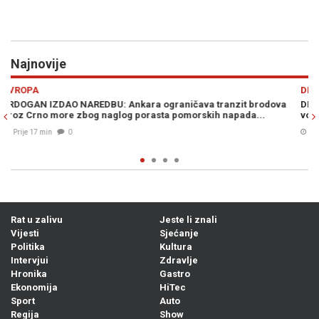
Najnovije
Previous
N
DRUŠTVO
a
DRAMA U CENTRU MOSTARA: Obrušio se dio Alajbegovića kuće,
C
vozila zatrpana...
p
Prije 26 min
0
Rat u zalivu
Jeste li znali
Vijesti
Sjećanje
Politika
Kultura
Intervjui
Zdravlje
Hronika
Gastro
Ekonomija
HiTec
Sport
Auto
Regija
Show