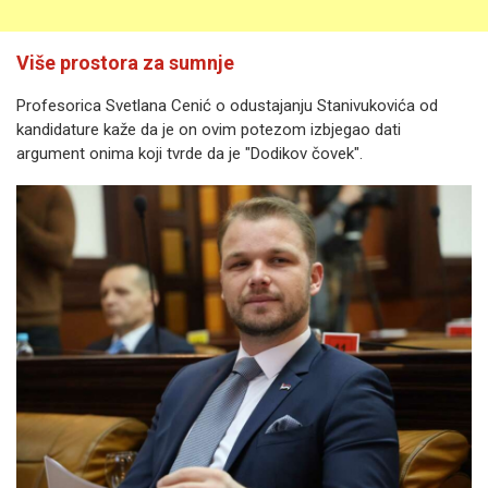
Više prostora za sumnje
Profesorica Svetlana Cenić o odustajanju Stanivukovića od
kandidature kaže da je on ovim potezom izbjegao dati
argument onima koji tvrde da je "Dodikov čovek".