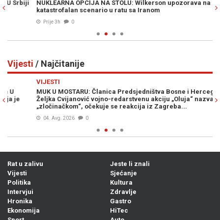
NUKLEARNA OPCIJA NA STOLU: Wilkerson upozorava na
HA
katastrofalan scenario u ratu sa Iranom
po
Prije 3h
0
Vijesti
/ Najčitanije
Previous
N
VIJESTI
VI
MUK U MOSTARU: Članica Predsjedništva Bosne i Hercegovine
VR
Željka Cvijanović vojno-redarstvenu akciju „Oluja“ nazvala
st
„zločinačkom“, očekuje se reakcija iz Zagreba...
04. Avg. 2026
0
Rat u zalivu
Jeste li znali
Vijesti
Sjećanje
Politika
Kultura
Intervjui
Zdravlje
Hronika
Gastro
Ekonomija
HiTec
Sport
Auto