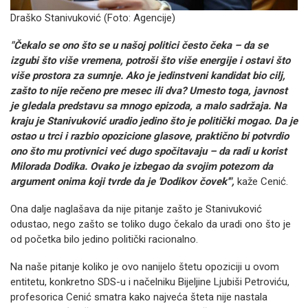
Draško Stanivuković (Foto: Agencije)
"Čekalo se ono što se u našoj politici često čeka – da se
izgubi što više vremena, potroši što više energije i ostavi što
više prostora za sumnje. Ako je jedinstveni kandidat bio cilj,
zašto to nije rečeno pre mesec ili dva? Umesto toga, javnost
je gledala predstavu sa mnogo epizoda, a malo sadržaja. Na
kraju je Stanivuković uradio jedino što je politički mogao. Da je
ostao u trci i razbio opozicione glasove, praktično bi potvrdio
ono što mu protivnici već dugo spočitavaju – da radi u korist
Milorada Dodika. Ovako je izbegao da svojim potezom da
argument onima koji tvrde da je 'Dodikov čovek'",
kaže Cenić.
Ona dalje naglašava da nije pitanje zašto je Stanivuković
odustao, nego zašto se toliko dugo čekalo da uradi ono što je
od početka bilo jedino politički racionalno.
Na naše pitanje koliko je ovo nanijelo štetu opoziciji u ovom
entitetu, konkretno SDS-u i načelniku Bijeljine Ljubiši Petroviću,
profesorica Cenić smatra kako najveća šteta nije nastala