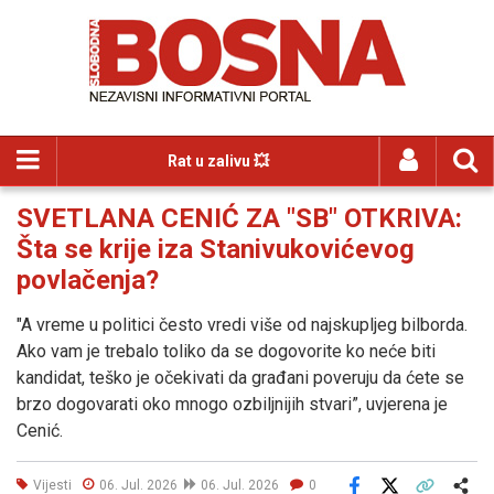
Rat u zalivu 💥
SVETLANA CENIĆ ZA "SB" OTKRIVA:
Šta se krije iza Stanivukovićevog
povlačenja?
"A vreme u politici često vredi više od najskupljeg bilborda.
Ako vam je trebalo toliko da se dogovorite ko neće biti
kandidat, teško je očekivati da građani poveruju da ćete se
brzo dogovarati oko mnogo ozbiljnijih stvari”, uvjerena je
Cenić.
Vijesti
06. Jul. 2026
06. Jul. 2026
0