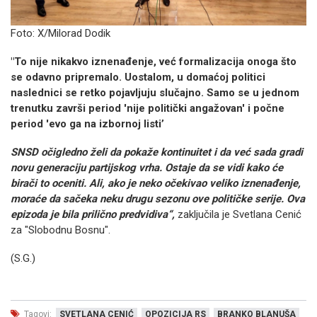
Foto: X/Milorad Dodik
"To nije nikakvo iznenađenje, već formalizacija onoga što
se odavno pripremalo. Uostalom, u domaćoj politici
naslednici se retko pojavljuju slučajno. Samo se u jednom
trenutku završi period 'nije politički angažovan' i počne
period 'evo ga na izbornoj listi’
SNSD očigledno želi da pokaže kontinuitet i da već sada gradi
novu generaciju partijskog vrha. Ostaje da se vidi kako će
birači to oceniti. Ali, ako je neko očekivao veliko iznenađenje,
moraće da sačeka neku drugu sezonu ove političke serije. Ova
epizoda je bila prilično predvidiva“,
zaključila je Svetlana Cenić
za "Slobodnu Bosnu".
(S.G.)
Tagovi:
SVETLANA CENIĆ
OPOZICIJA RS
BRANKO BLANUŠA