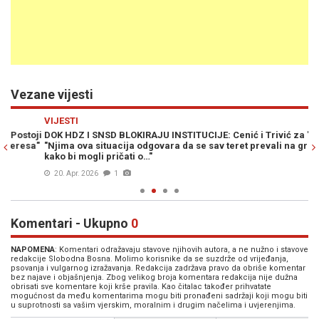
Vezane vijesti
Previous
N
VIJESTI
PO
ji
DOK HDZ I SNSD BLOKIRAJU INSTITUCIJE: Cenić i Trivić za "SB" –
SA
a"
"Njima ova situacija odgovara da se sav teret prevali na građane
og
kako bi mogli pričati o…"
20. Apr. 2026
1
Komentari - Ukupno
0
NAPOMENA
: Komentari odražavaju stavove njihovih autora, a ne nužno i stavove
redakcije Slobodna Bosna. Molimo korisnike da se suzdrže od vrijeđanja,
psovanja i vulgarnog izražavanja. Redakcija zadržava pravo da obriše komentar
bez najave i objašnjenja. Zbog velikog broja komentara redakcija nije dužna
obrisati sve komentare koji krše pravila. Kao čitalac također prihvatate
mogućnost da među komentarima mogu biti pronađeni sadržaji koji mogu biti
u suprotnosti sa vašim vjerskim, moralnim i drugim načelima i uvjerenjima.