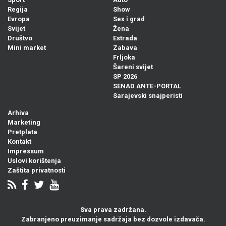
Regija
Show
Evropa
Sex i grad
Svijet
Žena
Društvo
Estrada
Mini market
Zabava
Frljoka
Šareni svijet
SP 2026
SENAD ANTE-PORTAL
Sarajevski snajperisti
Arhiva
Marketing
Pretplata
Kontakt
Impressum
Uslovi korištenja
Zaštita privatnosti
Sva prava zadržana.
Zabranjeno preuzimanje sadržaja bez dozvole izdavača.