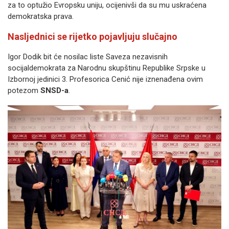
za to optužio Evropsku uniju, ocijenivši da su mu uskraćena
demokratska prava.
Nasljednici se rijetko pojavljuju slučajno
Igor Dodik bit će nosilac liste Saveza nezavisnih
socijaldemokrata za Narodnu skupštinu Republike Srpske u
Izbornoj jedinici 3. Profesorica Cenić nije iznenađena ovim
potezom
SNSD-a
.