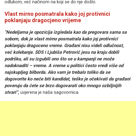
odlukom, već načinom na koji se do nje došlo.
Vlast mirno posmatrala kako joj protivnici
poklanjaju dragocjeno vrijeme
"Nedeljama je opozicija izgledala kao da pregovara sama sa
sobom, dok je vlast mirno posmatrala kako joj protivnici
poklanjaju dragoceno vreme. Građani nisu videli odlučnost,
već kolebanje. SDS i Ljubiša Petrović jesu na kraju dobili
podršku, ali su izgubili ono što se u kampanji ne može
nadoknaditi – vreme. A vreme u politici često vredi više od
najskupljeg bilborda. Ako vam je trebalo toliko da se
dogovorite ko neće biti kandidat, teško je očekivati da građani
poveruju da ćete se brzo dogovarati oko mnogo ozbiljnijih
stvari”,
uvjerena je naša sagovornica.