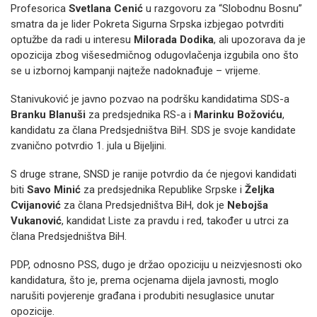
Profesorica
Svetlana Cenić
u razgovoru za “Slobodnu Bosnu”
smatra da je lider Pokreta Sigurna Srpska izbjegao potvrditi
optužbe da radi u interesu
Milorada Dodika
, ali upozorava da je
opozicija zbog višesedmičnog odugovlačenja izgubila ono što
se u izbornoj kampanji najteže nadoknađuje – vrijeme.
Stanivuković je javno pozvao na podršku kandidatima SDS-a
Branku Blanuši
za predsjednika RS-a i
Marinku Božoviću
,
kandidatu za člana Predsjedništva BiH. SDS je svoje kandidate
zvanično potvrdio 1. jula u Bijeljini.
S druge strane, SNSD je ranije potvrdio da će njegovi kandidati
biti
Savo Minić
za predsjednika Republike Srpske i
Željka
Cvijanović
za člana Predsjedništva BiH, dok je
Nebojša
Vukanović
, kandidat Liste za pravdu i red, također u utrci za
člana Predsjedništva BiH.
PDP, odnosno PSS, dugo je držao opoziciju u neizvjesnosti oko
kandidatura, što je, prema ocjenama dijela javnosti, moglo
narušiti povjerenje građana i produbiti nesuglasice unutar
opozicije.