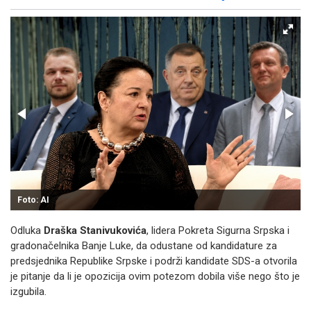
Facebook
X
Kopiraj link
Više
Foto: AI
Odluka
Draška Stanivukovića
, lidera Pokreta Sigurna Srpska i
gradonačelnika Banje Luke, da odustane od kandidature za
predsjednika Republike Srpske i podrži kandidate SDS-a otvorila
je pitanje da li je opozicija ovim potezom dobila više nego što je
izgubila.