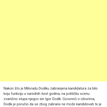
Nakon što je Miloradu Dodiku zabranjena kandidatura za bilo
koju funkciju u narednih šest godina, na političku scenu
zvanično stupa njegov sin Igor Dodik. Govoreći o izborima,
Dodik je poručio da se zbog zabrane ne može kandidovati te je