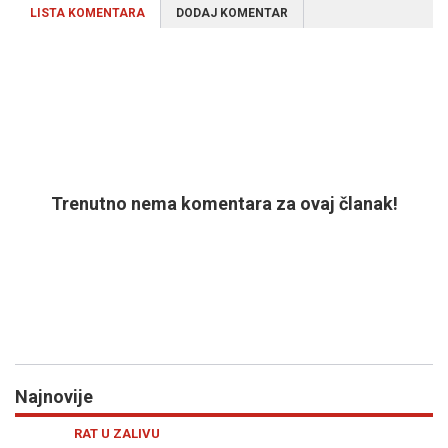
LISTA KOMENTARA
DODAJ KOMENTAR
Trenutno nema komentara za ovaj članak!
Najnovije
Previous
N
RAT U ZALIVU
S