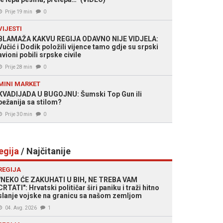
Prije 19 min
0
VIJESTI
BLAMAŽA KAKVU REGIJA ODAVNO NIJE VIDJELA:
Vučić i Dodik položili vijence tamo gdje su srpski
avioni pobili srpske civile
Prije 28 min
0
MINI MARKET
KVADIJADA U BUGOJNU: Šumski Top Gun ili
bežanija sa stilom?
Prije 30 min
0
egija
/ Najčitanije
REGIJA
"NEKO ĆE ZAKUHATI U BIH, NE TREBA VAM
CRTATI": Hrvatski političar širi paniku i traži hitno
slanje vojske na granicu sa našom zemljom
04. Avg. 2026
1