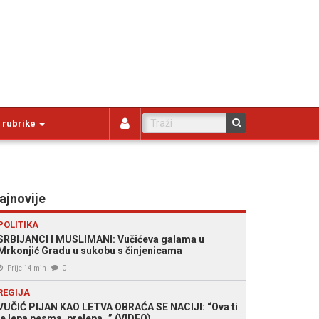
 rubrike
ajnovije
POLITIKA
SRBIJANCI I MUSLIMANI: Vučićeva galama u
Mrkonjić Gradu u sukobu s činjenicama
Prije 14 min
0
REGIJA
VUČIĆ PIJAN KAO LETVA OBRAĆA SE NACIJI: “Ova ti
je lepa pesma, prelepa…” (VIDEO)