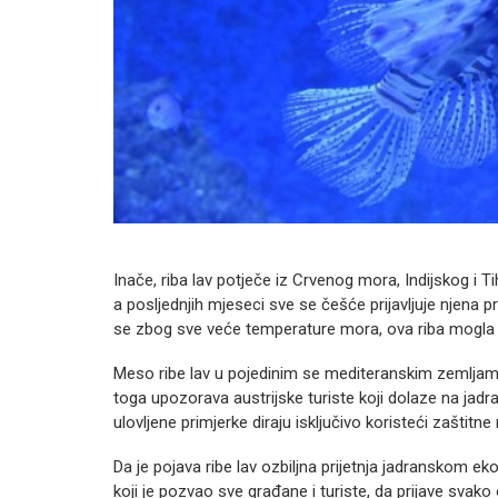
Inače, riba lav potječe iz Crvenog mora, Indijskog i Tih
a posljednjih mjeseci sve se češće prijavljuje njena 
se zbog sve veće temperature mora, ova riba mogla pr
Meso ribe lav u pojedinim se mediteranskim zemljama
toga upozorava austrijske turiste koji dolaze na jadr
ulovljene primjerke diraju isključivo koristeći zaštitn
Da je pojava ribe lav ozbiljna prijetnja jadranskom ek
koji je pozvao sve građane i turiste, da prijave svako 