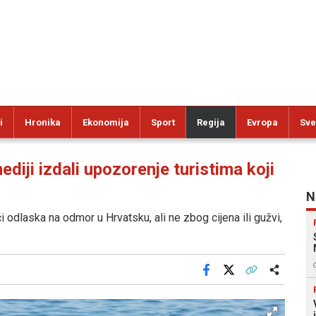
i
Hronika
Ekonomija
Sport
Regija
Evropa
Sve
ji izdali upozorenje turistima koji
N
i odlaska na odmor u Hrvatsku, ali ne zbog cijena ili gužvi,
Facebook
X
Kopiraj link
Više