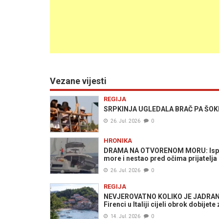
Vezane vijesti
REGIJA
SRPKINJA UGLEDALA BRAČ PA ŠOKIRAL
26. Jul. 2026
0
HRONIKA
DRAMA NA OTVORENOM MORU: Isplovili
more i nestao pred očima prijatelja
26. Jul. 2026
0
REGIJA
NEVJEROVATNO KOLIKO JE JADRAN SK
Firenci u Italiji cijeli obrok dobijete
14. Jul. 2026
0