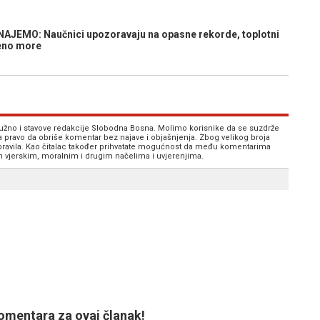
EMO: Naučnici upozoravaju na opasne rekorde, toplotni
jeno more
 nužno i stavove redakcije Slobodna Bosna. Molimo korisnike da se suzdrže
va pravo da obriše komentar bez najave i objašnjenja. Zbog velikog broja
 pravila. Kao čitalac također prihvatate mogućnost da među komentarima
im vjerskim, moralnim i drugim načelima i uvjerenjima.
mentara za ovaj članak!