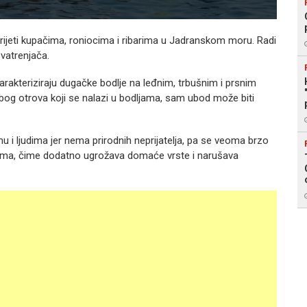
ja prijeti kupačima, roniocima i ribarima u Jadranskom moru. Radi
 vatrenjača.
karakteriziraju dugačke bodlje na leđnim, trbušnim i prsnim
og otrova koji se nalazi u bodljama, sam ubod može biti
 i ljudima jer nema prirodnih neprijatelja, pa se veoma brzo
vima, čime dodatno ugrožava domaće vrste i narušava