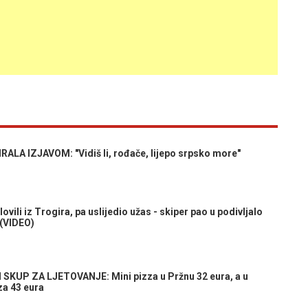
A IZJAVOM: "Vidiš li, rođače, lijepo srpsko more"
 iz Trogira, pa uslijedio užas - skiper pao u podivljalo
 (VIDEO)
UP ZA LJETOVANJE: Mini pizza u Pržnu 32 eura, a u
 za 43 eura