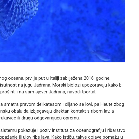
og oceana, prvi je put u Italiji zabilježena 2016. godine,
prisutnost na jugu Jadrana. Morski biolozi upozoravaju kako bi
oširiti i na sam sjever Jadrana, navodi tportal.
 smatra pravom delikatesom i ciljano se lovi, pa Heute zbog
ansku obalu da izbjegavaju direktan kontakt s ribom lav, a
e rukavice ili drugu odgovarajuću opremu.
osistemu pokazuje i poziv Instituta za oceanografiju i ribarstvo
opažanje ili ulov ribe lava. Kako ističu, takve dojave pomažu u