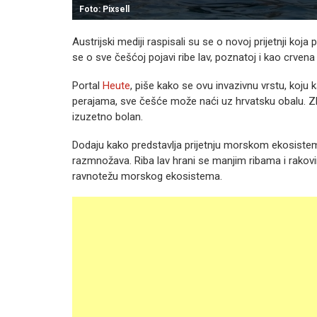
Foto: Pixsell
Austrijski mediji raspisali su se o novoj prijetnji ko
se o sve češćoj pojavi ribe lav, poznatoj i kao crvena
Portal
Heute
, piše kako se ovu invazivnu vrstu, koju 
perajama, sve češće može naći uz hrvatsku obalu. Zb
izuzetno bolan.
Dodaju kako predstavlja prijetnju morskom ekosistemu
razmnožava. Riba lav hrani se manjim ribama i rako
ravnotežu morskog ekosistema.