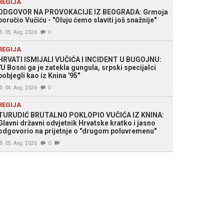
REGIJA
ODGOVOR NA PROVOKACIJE IZ BEOGRADA: Grmoja
poručio Vučiću - "Oluju ćemo slaviti još snažnije"
05. Avg. 2026
0
REGIJA
HRVATI ISMIJALI VUČIĆA I INCIDENT U BUGOJNU:
"U Bosni ga je zatekla gungula, srpski specijalci
pobjegli kao iz Knina '95"
04. Avg. 2026
0
REGIJA
TURUDIĆ BRUTALNO POKLOPIO VUČIĆA IZ KNINA:
Glavni državni odvjetnik Hrvatske kratko i jasno
odgovorio na prijetnje o "drugom poluvremenu"
05. Avg. 2026
0