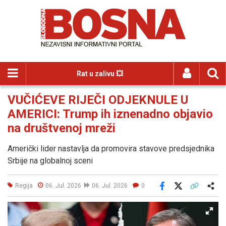
Rat u zalivu 💥
VUČIĆEVE RIJEČI ODJEKNULE U
AMERICI: Trump ih iznenadno objavio
na društvenoj mreži
Američki lider nastavlja da promovira stavove predsjednika
Srbije na globalnoj sceni
Regija
06. Jul. 2026
06. Jul. 2026
0
Facebook
X
Kopiraj link
Više