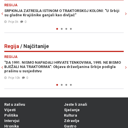
Previous
N
RAT U ZALIVU
 TRAKTORSKOJ KOLONI: "U Srbiji
NUKLEARNA OPCIJA NA STOLU: Wil
o divljač"
katastrofalan scenario u ratu sa I
Prije 3h
0
Regija
/ Najčitanije
Previous
N
REGIJA
 HRVATE TENKOVIMA, 1995. NE BISMO
"NEKO ĆE ZAKUHATI U BIH, NE T
bjava državljanina Srbije podigla
političar širi paniku i traži hitn
našom zemljom
04. Avg. 2026
1
Rat u zalivu
Jeste li znali
Vijesti
Sjećanje
Politika
Kultura
Intervjui
Zdravlje
Hronika
Gastro