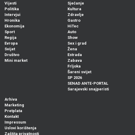
Vijesti
Sjećanje
Politika
Kultura
Intervjui
Zdravlje
Hronika
Gastro
Ekonomija
HiTec
Sport
Auto
Regija
Show
Evropa
Sex i grad
Svijet
Žena
Društvo
Estrada
Mini market
Zabava
Frljoka
Šareni svijet
SP 2026
SENAD ANTE-PORTAL
Sarajevski snajperisti
Arhiva
Marketing
Pretplata
Kontakt
Impressum
Uslovi korištenja
Zaštita privatnosti