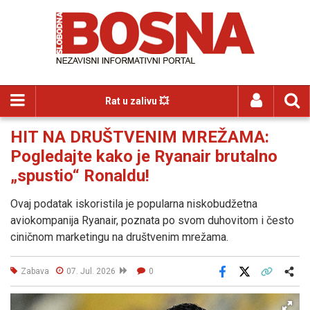
Rat u zalivu 💥
HIT NA DRUŠTVENIM MREŽAMA:
Pogledajte kako je Ryanair brutalno
„spustio“ Ronaldu!
Ovaj podatak iskoristila je popularna niskobudžetna
aviokompanija Ryanair, poznata po svom duhovitom i često
ciničnom marketingu na društvenim mrežama.
Zabava
07. Jul. 2026
0
Facebook
X
Kopiraj link
Više