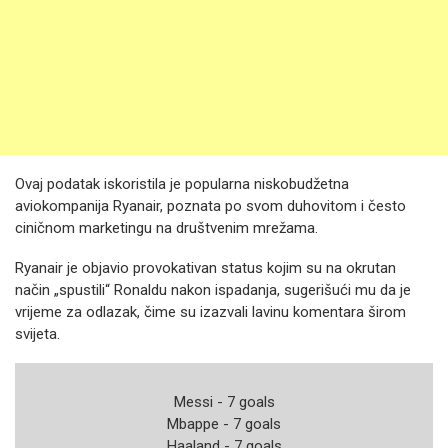
Ovaj podatak iskoristila je popularna niskobudžetna
aviokompanija Ryanair, poznata po svom duhovitom i često
ciničnom marketingu na društvenim mrežama.
Ryanair je objavio provokativan status kojim su na okrutan
način „spustili“ Ronaldu nakon ispadanja, sugerišući mu da je
vrijeme za odlazak, čime su izazvali lavinu komentara širom
svijeta.
Messi - 7 goals
Mbappe - 7 goals
Haaland - 7 goals