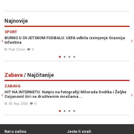
Najnovije
Previous
N
VIJESTI
njenje Giannija
"SVE BIH PONOVILA": Direktorica koja je potpisala o
Bošnjaka šokirala izjavom
Prije 20 min
0
Zabava
/ Najčitanije
Previous
N
ZABAVA
a Dodika i Željke
HIT NA INTERNETU: Dino Merlin se uoči nastupa u Ze
provozao gradom, a onda ga je zaustavila policija...
04. Avg. 2026
0
Rat u zalivu
Jeste li znali