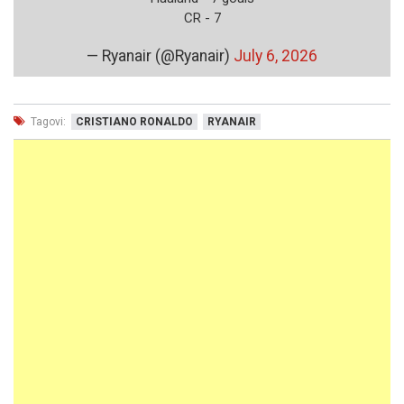
CR - 7
— Ryanair (@Ryanair)
July 6, 2026
Tagovi:
CRISTIANO RONALDO
RYANAIR