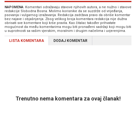
NAPOMENA
: Komentari odražavaju stavove njihovih autora, a ne nužno i stavove
redakcije Slobodna Bosna. Molimo korisnike da se suzdrže od vrijeđanja,
psovanja i vulgarnog izražavanja. Redakcija zadržava pravo da obriše komentar
bez najave i objašnjenja. Zbog velikog broja komentara redakcija nije dužna
obrisati sve komentare koji krše pravila. Kao čitalac također prihvatate
mogućnost da među komentarima mogu biti pronađeni sadržaji koji mogu biti
u suprotnosti sa vašim vjerskim, moralnim i drugim načelima i uvjerenjima.
LISTA KOMENTARA
DODAJ KOMENTAR
Trenutno nema komentara za ovaj članak!