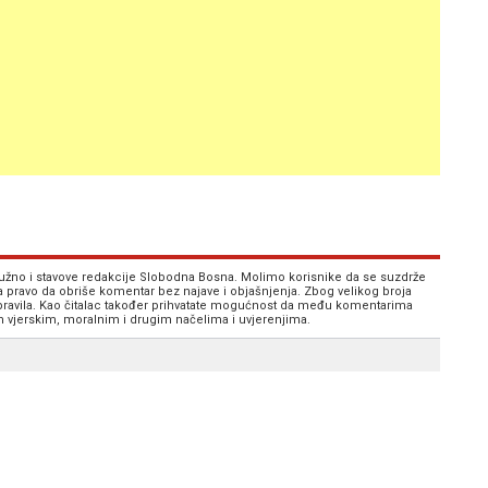
 nužno i stavove redakcije Slobodna Bosna. Molimo korisnike da se suzdrže
va pravo da obriše komentar bez najave i objašnjenja. Zbog velikog broja
 pravila. Kao čitalac također prihvatate mogućnost da među komentarima
im vjerskim, moralnim i drugim načelima i uvjerenjima.