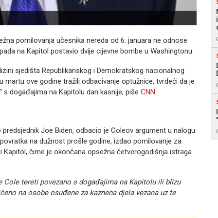
Foto:
sežna pomilovanja učesnika nereda od 6. januara ne odnose
apada na Kapitol postavio dvije cijevne bombe u Washingtonu.
 blizini sjedišta Republikanskog i Demokratskog nacionalnog
u martu ove godine tražili odbacivanje optužnice, tvrdeći da je
" s događajima na Kapitolu dan kasnije, piše
CNN
.
ao predsjednik Joe Biden, odbacio je Coleov argument u nalogu
an povratka na dužnost prošle godine, izdao pomilovanje za
Kapitol, čime je okončana opsežna četverogodišnja istraga
 Cole tereti povezano s događajima na Kapitolu ili blizu
aničeno na osobe osuđene za kaznena djela vezana uz te