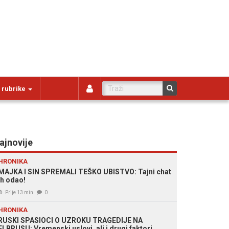
 rubrike
ajnovije
HRONIKA
MAJKA I SIN SPREMALI TEŠKO UBISTVO: Tajni chat
ih odao!
Prije 13 min
0
HRONIKA
RUSKI SPASIOCI O UZROKU TRAGEDIJE NA
ELBRUSU: Vremenski uslovi, ali i drugi faktori,