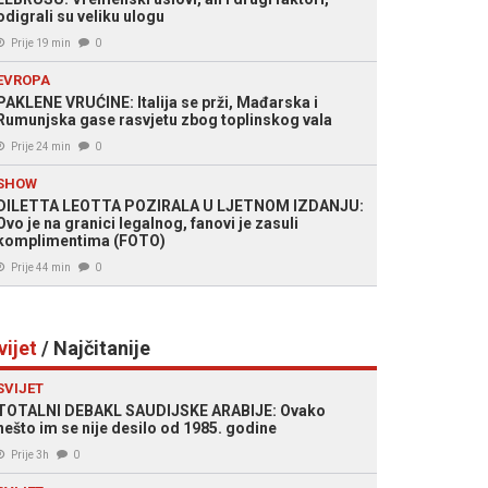
odigrali su veliku ulogu
Prije 19 min
0
EVROPA
PAKLENE VRUĆINE: Italija se prži, Mađarska i
Rumunjska gase rasvjetu zbog toplinskog vala
Prije 24 min
0
SHOW
DILETTA LEOTTA POZIRALA U LJETNOM IZDANJU:
Ovo je na granici legalnog, fanovi je zasuli
komplimentima (FOTO)
Prije 44 min
0
vijet
/ Najčitanije
SVIJET
TOTALNI DEBAKL SAUDIJSKE ARABIJE: Ovako
nešto im se nije desilo od 1985. godine
Prije 3h
0