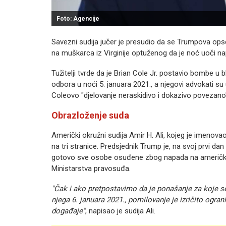
Foto: Agencije
Savezni sudija jučer je presudio da se Trumpova op
na muškarca iz Virginije optuženog da je noć uoči n
Tužitelji tvrde da je Brian Cole Jr. postavio bombe u
odbora u noći 5. januara 2021., a njegovi advokati su 
Coleovo "djelovanje neraskidivo i dokazivo povezano
Obrazloženje suda
Američki okružni sudija Amir H. Ali, kojeg je imenov
na tri stranice. Predsjednik Trump je, na svoj prvi d
gotovo sve osobe osuđene zbog napada na američki 
Ministarstva pravosuđa.
"Čak i ako pretpostavimo da je ponašanje za koje se
njega 6. januara 2021., pomilovanje je izričito ogr
događaje"
, napisao je sudija Ali.