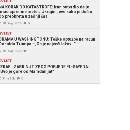
SVIJET
NA KORAK DO KATASTROFE: Iran potvrdio da je
 Agencije
imao spremne mete u Ukrajini, evo kako je došlo
do preokreta u zadnji čas
04. Avg. 2026
0
SVIJET
DRAMA U WASHINGTONU: Teške optužbe na račun
Donalda Trumpa –„On je najveći lažov...“
04. Avg. 2026
1
SVIJET
IZRAEL ZABRINUT ZBOG POBJEDE EL-SAYEDA:
"Ovo je gore od Mamdanija!"
Prije 10h
0