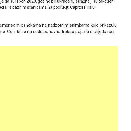
e da su izbori 2020. godine bili ukradeni. Istražitelji su također
zali s baznim stanicama na području Capitol Hilla u
s vremenskim oznakama na nadzornim snimkama koje prikazuju
e. Cole bi se na sudu ponovno trebao pojaviti u srijedu radi