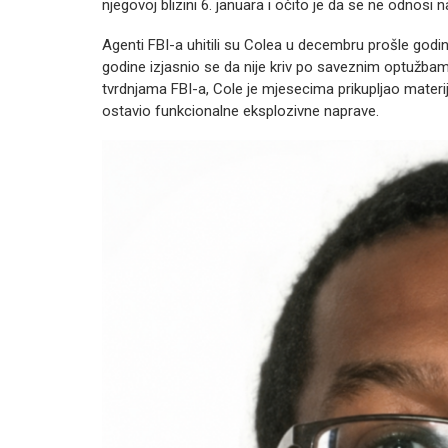
njegovoj blizini 6. januara i očito je da se ne odnosi 
Agenti FBI-a uhitili su Colea u decembru prošle godin
godine izjasnio se da nije kriv po saveznim optužbam
tvrdnjama FBI-a, Cole je mjesecima prikupljao materij
ostavio funkcionalne eksplozivne naprave.