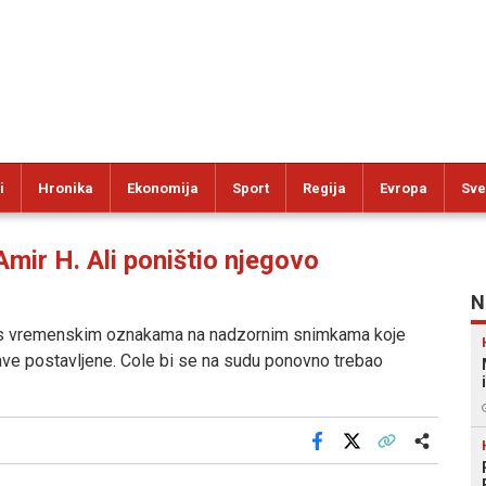
i
Hronika
Ekonomija
Sport
Regija
Evropa
Sve
ir H. Ali poništio njegovo
N
se s vremenskim oznakama na nadzornim snimkama koje
ave postavljene. Cole bi se na sudu ponovno trebao
Facebook
X
Kopiraj link
Više