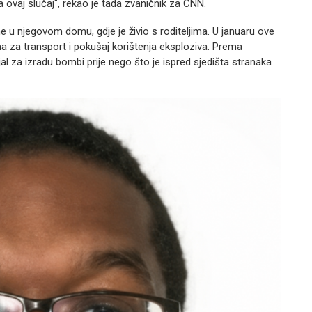
na ovaj slučaj", rekao je tada zvaničnik za CNN.
e u njegovom domu, gdje je živio s roditeljima. U januaru ove
a za transport i pokušaj korištenja eksploziva. Prema
al za izradu bombi prije nego što je ispred sjedišta stranaka