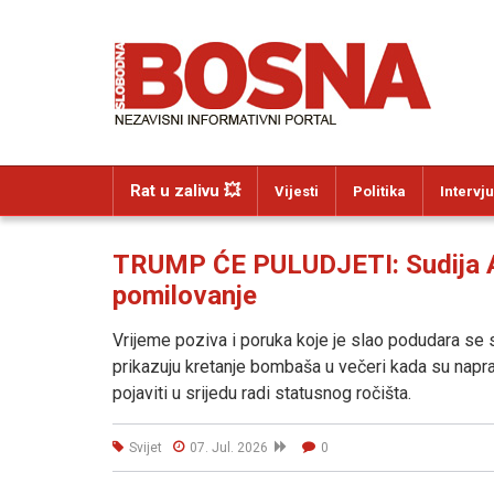
Rat u zalivu 💥
Vijesti
Politika
Intervju
TRUMP ĆE PULUDJETI: Sudija Am
pomilovanje
Vrijeme poziva i poruka koje je slao podudara 
prikazuju kretanje bombaša u večeri kada su napr
pojaviti u srijedu radi statusnog ročišta.
Svijet
07. Jul. 2026
0