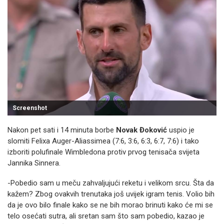
Screenshot
Nakon pet sati i 14 minuta borbe
Novak Đoković
uspio je
slomiti Felixa Auger-Aliassimea (7:6, 3:6, 6:3, 6:7, 7:6) i tako
izboriti polufinale Wimbledona protiv prvog tenisača svijeta
Jannika Sinnera.
-Pobedio sam u meču zahvaljujući reketu i velikom srcu. Šta da
kažem? Zbog ovakvih trenutaka još uvijek igram tenis. Volio bih
da je ovo bilo finale kako se ne bih morao brinuti kako će mi se
telo osećati sutra, ali sretan sam što sam pobedio, kazao je