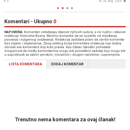
03. Avg. 2026
0
Komentari - Ukupno
0
NAPOMENA
: Komentari odražavaju stavove njihovih autora, a ne nužno i stavove
redakcije Slobodna Bosna. Molimo korisnike da se suzdrže od vrijeđanja,
psovanja i vulgarnog izražavanja. Redakcija zadržava pravo da obriše komentar
bez najave i objašnjenja. Zbog velikog broja komentara redakcija nije dužna
obrisati sve komentare koji krše pravila. Kao čitalac također prihvatate
mogućnost da među komentarima mogu biti pronađeni sadržaji koji mogu biti
u suprotnosti sa vašim vjerskim, moralnim i drugim načelima i uvjerenjima.
LISTA KOMENTARA
DODAJ KOMENTAR
Trenutno nema komentara za ovaj članak!