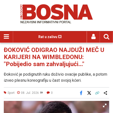
Rat u zalivu 💥
ĐOKOVIĆ ODIGRAO NAJDUŽI MEČ U
KARIJERI NA WIMBLEDONU:
"Pobijedio sam zahvaljujući..."
Đoković je podignutih ruku doživio ovacije publike, a potom
izveo plesnu koreografiju u čast svojoj kćeri.
Sport
08. Jul. 2026
0
Facebook
X
Kopiraj link
Više