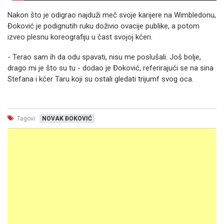
Nakon što je odigrao najduži meč svoje karijere na Wimbledonu,
Đoković je podignutih ruku doživio ovacije publike, a potom
izveo plesnu koreografiju u čast svojoj kćeri.
- Terao sam ih da odu spavati, nisu me poslušali. Još bolje,
drago mi je što su tu - dodao je Đoković, referirajući se na sina
Stefana i kćer Taru koji su ostali gledati trijumf svog oca.
Tagovi:
NOVAK ĐOKOVIĆ