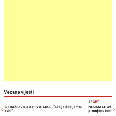
Vezane vijesti
Previous
N
SPORT
o,
NEKIMA SE OVO NEĆE SVIDJETI: Đoković predložio revolucionar
promjenu tenisa