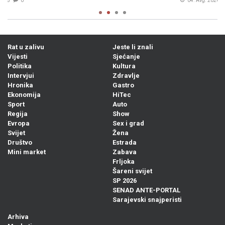
04. Avg. 2026
0
Rat u zalivu
Jeste li znali
Vijesti
Sjećanje
Politika
Kultura
Intervjui
Zdravlje
Hronika
Gastro
Ekonomija
HiTec
Sport
Auto
Regija
Show
Evropa
Sex i grad
Svijet
Žena
Društvo
Estrada
Mini market
Zabava
Frljoka
Šareni svijet
SP 2026
SENAD ANTE-PORTAL
Sarajevski snajperisti
Arhiva