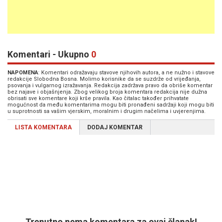
Komentari - Ukupno
0
NAPOMENA
: Komentari odražavaju stavove njihovih autora, a ne nužno i stavove
redakcije Slobodna Bosna. Molimo korisnike da se suzdrže od vrijeđanja,
psovanja i vulgarnog izražavanja. Redakcija zadržava pravo da obriše komentar
bez najave i objašnjenja. Zbog velikog broja komentara redakcija nije dužna
obrisati sve komentare koji krše pravila. Kao čitalac također prihvatate
mogućnost da među komentarima mogu biti pronađeni sadržaji koji mogu biti
u suprotnosti sa vašim vjerskim, moralnim i drugim načelima i uvjerenjima.
LISTA KOMENTARA
DODAJ KOMENTAR
Trenutno nema komentara za ovaj članak!