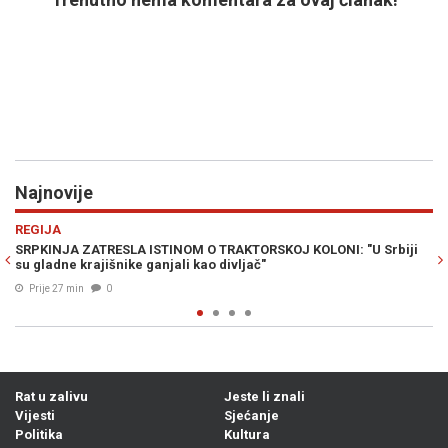
Najnovije
Previous
N
RAT U ZALIVU
A ISTINOM O TRAKTORSKOJ KOLONI: "U Srbiji
NUKLEARNA OPCIJA NA 
e ganjali kao divljač"
katastrofalan scenario
Prije 41 min
0
Rat u zalivu
Jeste li znali
Vijesti
Sjećanje
Politika
Kultura