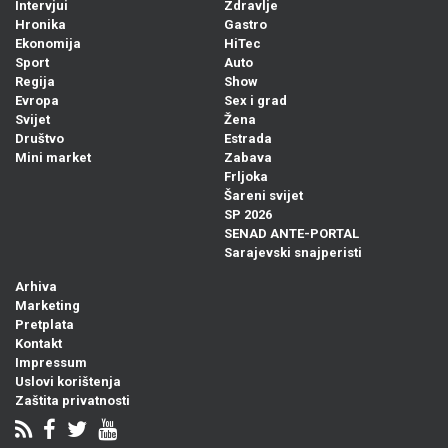
Intervjui
Zdravlje
Hronika
Gastro
Ekonomija
HiTec
Sport
Auto
Regija
Show
Evropa
Sex i grad
Svijet
Žena
Društvo
Estrada
Mini market
Zabava
Frljoka
Šareni svijet
SP 2026
SENAD ANTE-PORTAL
Sarajevski snajperisti
Arhiva
Marketing
Pretplata
Kontakt
Impressum
Uslovi korištenja
Zaštita privatnosti