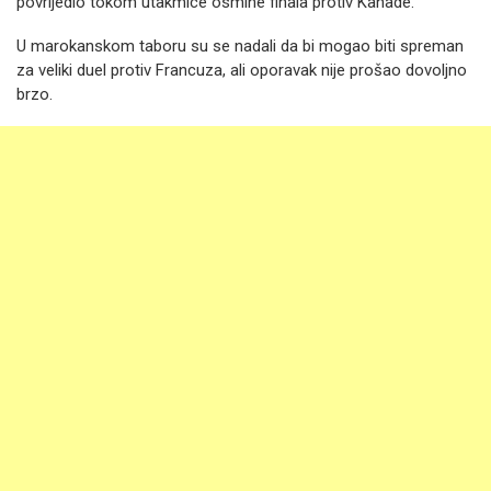
povrijedio tokom utakmice osmine finala protiv Kanade.
U marokanskom taboru su se nadali da bi mogao biti spreman
za veliki duel protiv Francuza, ali oporavak nije prošao dovoljno
brzo.