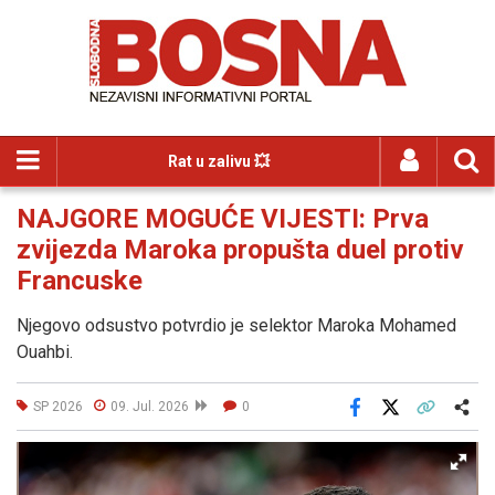
Rat u zalivu 💥
NAJGORE MOGUĆE VIJESTI: Prva
zvijezda Maroka propušta duel protiv
Francuske
Njegovo odsustvo potvrdio je selektor Maroka Mohamed
Ouahbi.
SP 2026
09. Jul. 2026
0
Facebook
X
Kopiraj link
Više