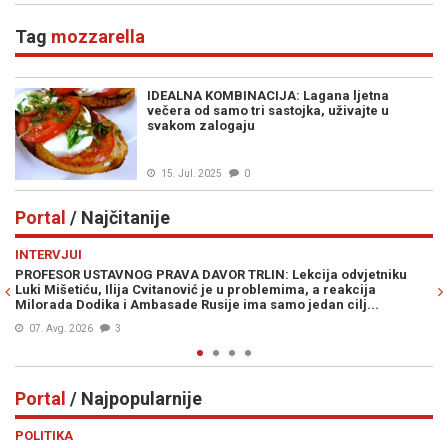
Tag
mozzarella
IDEALNA KOMBINACIJA: Lagana ljetna
večera od samo tri sastojka, uživajte u
svakom zalogaju
15. Jul. 2025
0
Portal
/ Najčitanije
Previous
N
INTERVJUI
VI
PROFESOR USTAVNOG PRAVA DAVOR TRLIN: Lekcija odvjetniku
PR
Luki Mišetiću, Ilija Cvitanović je u problemima, a reakcija
Am
Milorada Dodika i Ambasade Rusije ima samo jedan cilj...
07. Avg. 2026
3
Portal
/ Najpopularnije
Previous
N
POLITIKA
VI