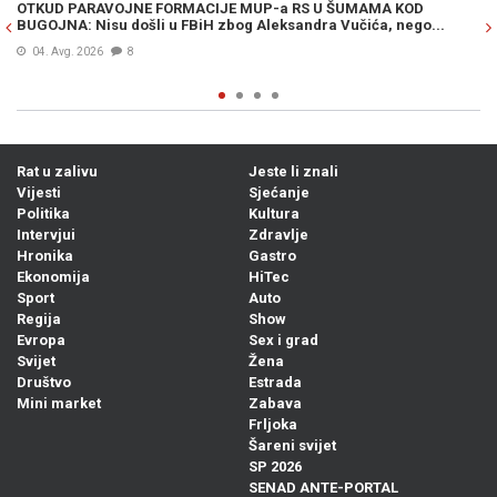
OTKUD PARAVOJNE FORMACIJE MUP-a RS U ŠUMAMA KOD
OT
BUGOJNA: Nisu došli u FBiH zbog Aleksandra Vučića, nego...
po
Bi
04. Avg. 2026
8
Rat u zalivu
Jeste li znali
Vijesti
Sjećanje
Politika
Kultura
Intervjui
Zdravlje
Hronika
Gastro
Ekonomija
HiTec
Sport
Auto
Regija
Show
Evropa
Sex i grad
Svijet
Žena
Društvo
Estrada
Mini market
Zabava
Frljoka
Šareni svijet
SP 2026
SENAD ANTE-PORTAL