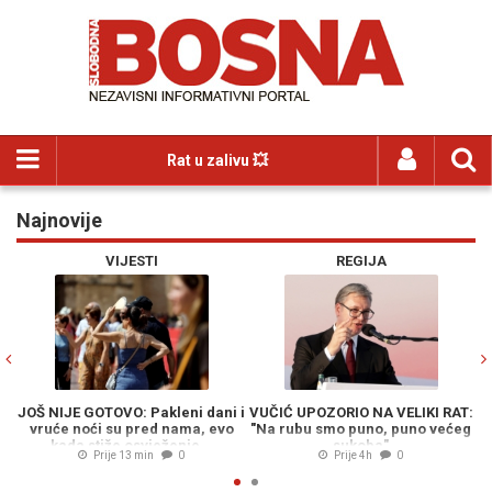
Rat u zalivu 💥
Najnovije
Previous
N
VIJESTI
REGIJA
JOŠ NIJE GOTOVO: Pakleni dani i
VUČIĆ UPOZORIO NA VELIKI RAT:
vruće noći su pred nama, evo
"Na rubu smo puno, puno većeg
kada stiže osvježenje...
sukoba"
"
Prije 13 min
0
Prije 4h
0