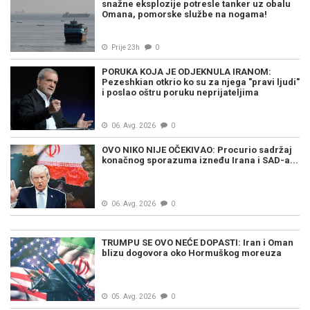
snažne eksplozije potresle tanker uz obalu
Omana, pomorske službe na nogama!
Prije 23h
0
PORUKA KOJA JE ODJEKNULA IRANOM:
Pezeshkian otkrio ko su za njega "pravi ljudi"
i poslao oštru poruku neprijateljima
06. Avg. 2026
0
OVO NIKO NIJE OČEKIVAO: Procurio sadržaj
konačnog sporazuma izneđu Irana i SAD-a...
06. Avg. 2026
0
TRUMPU SE OVO NEĆE DOPASTI: Iran i Oman
blizu dogovora oko Hormuškog moreuza
05. Avg. 2026
0