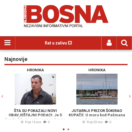
Rat u zalivu 💥
Najnovije
Previous
N
HRONIKA
HRONIKA
ŠTA SU POKAZALI NOVI
JUTARNJI PRIZOR ŠOKIRAO
S
OBAVJEŠTAJNI PODACI: Je li
KUPAČE: U moru kod Pašmana
ć i
Đorđe Ždrale pobjegao iz Bosne
pronađeno tijelo mladića
Prije 16 min
0
Prije 29 min
0
i Hercegovine?