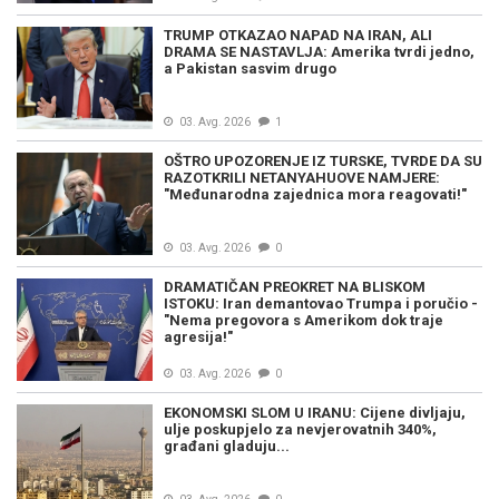
TRUMP OTKAZAO NAPAD NA IRAN, ALI
DRAMA SE NASTAVLJA: Amerika tvrdi jedno,
a Pakistan sasvim drugo
03. Avg. 2026
1
OŠTRO UPOZORENJE IZ TURSKE, TVRDE DA SU
RAZOTKRILI NETANYAHUOVE NAMJERE:
"Međunarodna zajednica mora reagovati!"
03. Avg. 2026
0
DRAMATIČAN PREOKRET NA BLISKOM
ISTOKU: Iran demantovao Trumpa i poručio -
"Nema pregovora s Amerikom dok traje
agresija!"
03. Avg. 2026
0
EKONOMSKI SLOM U IRANU: Cijene divljaju,
ulje poskupjelo za nevjerovatnih 340%,
građani gladuju...