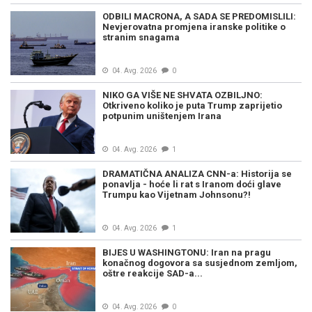
ODBILI MACRONA, A SADA SE PREDOMISLILI:
Nevjerovatna promjena iranske politike o
stranim snagama
04. Avg. 2026
0
NIKO GA VIŠE NE SHVATA OZBILJNO:
Otkriveno koliko je puta Trump zaprijetio
potpunim uništenjem Irana
04. Avg. 2026
1
DRAMATIČNA ANALIZA CNN-a: Historija se
ponavlja - hoće li rat s Iranom doći glave
Trumpu kao Vijetnam Johnsonu?!
04. Avg. 2026
1
BIJES U WASHINGTONU: Iran na pragu
konačnog dogovora sa susjednom zemljom,
oštre reakcije SAD-a...
04. Avg. 2026
0