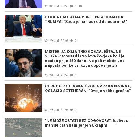
30. Jul. 2026
0
STIGLA BRUTALNA PRIJETNJA DONALDA
TRUMPA: "Sada je na nas red da udarimo!"
29. Jul. 2026
0
MISTERIJA KOJA TRESE OBAVJEŠTAJNE
SLUŽBE: Mossad i CIA love čovjeka koji je
nestao prije 150 dana. Ne pali mobitel, ne
napušta bunker, možda uopće nije živ
29. Jul. 2026
0
CURE DETALJI AMERIČKOG NAPADA NA IRAK,
OGLASIO SE TEHERAN: "Ovo je velika greška"
29. Jul. 2026
0
"NE MOŽE OSTATI BEZ ODGOVORA": Isplivao
iranski plan namijenjen Ukrajini