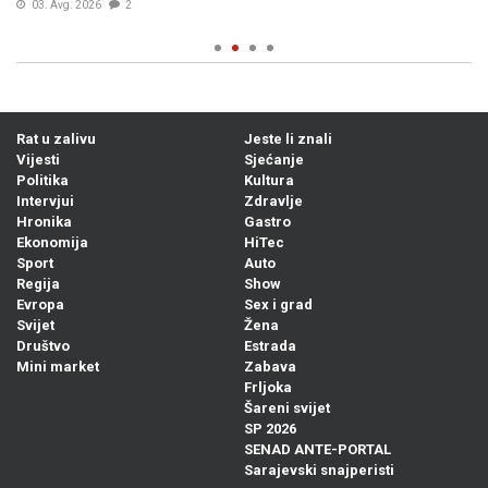
03. Avg. 2026
2
Rat u zalivu
Jeste li znali
Vijesti
Sjećanje
Politika
Kultura
Intervjui
Zdravlje
Hronika
Gastro
Ekonomija
HiTec
Sport
Auto
Regija
Show
Evropa
Sex i grad
Svijet
Žena
Društvo
Estrada
Mini market
Zabava
Frljoka
Šareni svijet
SP 2026
SENAD ANTE-PORTAL
Sarajevski snajperisti