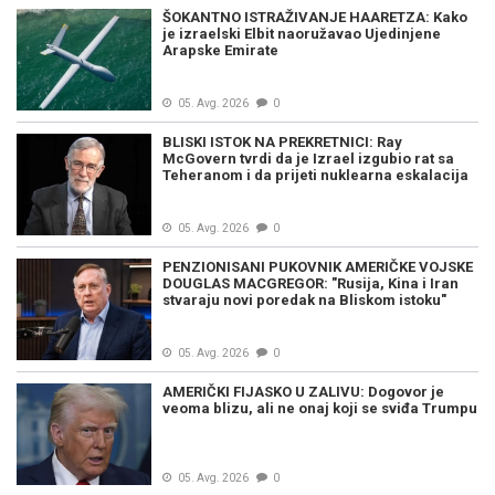
ŠOKANTNO ISTRAŽIVANJE HAARETZA: Kako
je izraelski Elbit naoružavao Ujedinjene
Arapske Emirate
05. Avg. 2026
0
BLISKI ISTOK NA PREKRETNICI: Ray
McGovern tvrdi da je Izrael izgubio rat sa
Teheranom i da prijeti nuklearna eskalacija
05. Avg. 2026
0
PENZIONISANI PUKOVNIK AMERIČKE VOJSKE
DOUGLAS MACGREGOR: "Rusija, Kina i Iran
stvaraju novi poredak na Bliskom istoku"
05. Avg. 2026
0
AMERIČKI FIJASKO U ZALIVU: Dogovor je
veoma blizu, ali ne onaj koji se sviđa Trumpu
05. Avg. 2026
0