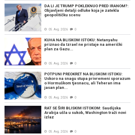
DA LI JE TRUMP POKLEKNUO PRED IRANOM?:
Objavljeni detalji odluke koja je zatekla
geopolitičku scenu
05. Avg. 2026
0
KUHA NA BLISKOM ISTOKU: Netanyahu
priznao da Izrael ne pristaje na američki
plan za Gazu...
05. Avg. 2026
0
POTPUNI PREOKRET NA BLISKOM ISTOKU:
Uskoro na snagu stupa privremeni sporazum
o Hormuškom tjesnacu, ali Teheran ima
jasan plan...
05. Avg. 2026
0
RAT SE ŠIRI BLISKIM ISTOKOM: Saudijska
Arabija ušla u sukob, Washington traži novi
izlaz
05. Avg. 2026
0