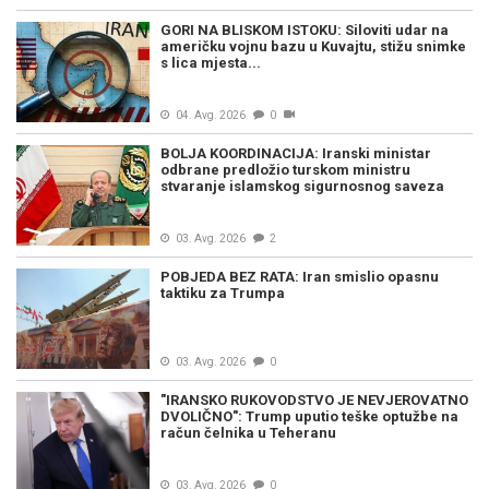
GORI NA BLISKOM ISTOKU: Siloviti udar na
američku vojnu bazu u Kuvajtu, stižu snimke
s lica mjesta...
04. Avg. 2026
0
BOLJA KOORDINACIJA: Iranski ministar
odbrane predložio turskom ministru
stvaranje islamskog sigurnosnog saveza
03. Avg. 2026
2
POBJEDA BEZ RATA: Iran smislio opasnu
taktiku za Trumpa
03. Avg. 2026
0
"IRANSKO RUKOVODSTVO JE NEVJEROVATNO
DVOLIČNO": Trump uputio teške optužbe na
račun čelnika u Teheranu
03. Avg. 2026
0