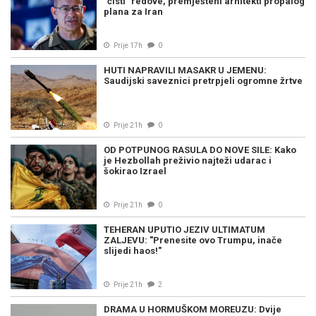
"čisti" redove, premješteni arhitekti propalog
plana za Iran
Prije 17h
0
HUTI NAPRAVILI MASAKR U JEMENU:
Saudijski saveznici pretrpjeli ogromne žrtve
Prije 21h
0
OD POTPUNOG RASULA DO NOVE SILE: Kako
je Hezbollah preživio najteži udarac i
šokirao Izrael
Prije 21h
0
TEHERAN UPUTIO JEZIV ULTIMATUM
ZALJEVU: "Prenesite ovo Trumpu, inače
slijedi haos!"
Prije 21h
2
DRAMA U HORMUŠKOM MOREUZU: Dvije