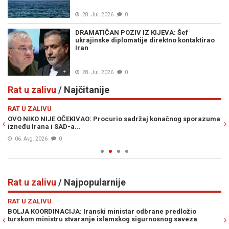
28. Jul. 2026
0
DRAMATIČAN POZIV IZ KIJEVA: Šef
ukrajinske diplomatije direktno kontaktirao
Iran
28. Jul. 2026
0
Rat u zalivu
/ Najčitanije
Previous
N
RAT U ZALIVU
RA
OVO NIKO NIJE OČEKIVAO: Procurio sadržaj konačnog sporazuma
ŠI
izneđu Irana i SAD-a...
Sa
06. Avg. 2026
0
Rat u zalivu
/ Najpopularnije
Previous
N
RAT U ZALIVU
RA
ev
BOLJA KOORDINACIJA: Iranski ministar odbrane predložio
TE
 i
turskom ministru stvaranje islamskog sigurnosnog saveza
Tr