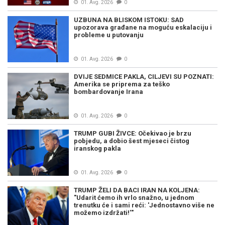
01. Avg. 2026
0
UZBUNA NA BLISKOM ISTOKU: SAD
upozorava građane na moguću eskalaciju i
probleme u putovanju
01. Avg. 2026
0
DVIJE SEDMICE PAKLA, CILJEVI SU POZNATI:
Amerika se priprema za teško
bombardovanje Irana
01. Avg. 2026
0
TRUMP GUBI ŽIVCE: Očekivao je brzu
pobjedu, a dobio šest mjeseci čistog
iranskog pakla
01. Avg. 2026
0
TRUMP ŽELI DA BACI IRAN NA KOLJENA:
"Udarit ćemo ih vrlo snažno, u jednom
trenutku će i sami reći: 'Jednostavno više ne
možemo izdržati!'"