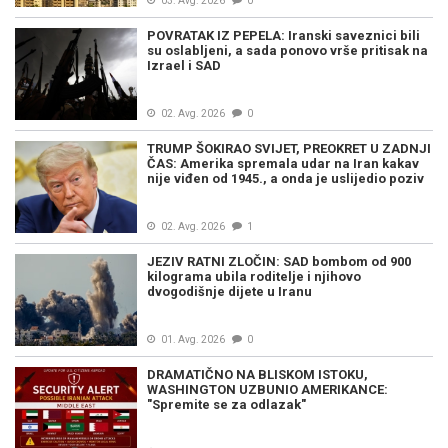
03. Avg. 2026
0
POVRATAK IZ PEPELA: Iranski saveznici bili
su oslabljeni, a sada ponovo vrše pritisak na
Izrael i SAD
02. Avg. 2026
0
TRUMP ŠOKIRAO SVIJET, PREOKRET U ZADNJI
ČAS: Amerika spremala udar na Iran kakav
nije viđen od 1945., a onda je uslijedio poziv
02. Avg. 2026
1
JEZIV RATNI ZLOČIN: SAD bombom od 900
kilograma ubila roditelje i njihovo
dvogodišnje dijete u Iranu
01. Avg. 2026
0
DRAMATIČNO NA BLISKOM ISTOKU,
WASHINGTON UZBUNIO AMERIKANCE:
"Spremite se za odlazak"