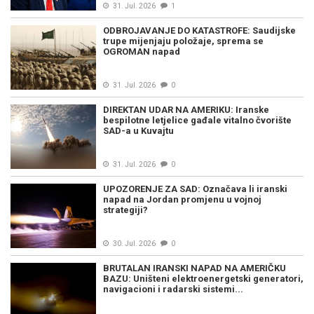
31. Jul. 2026
1
ODBROJAVANJE DO KATASTROFE: Saudijske
trupe mijenjaju položaje, sprema se
OGROMAN napad
31. Jul. 2026
0
DIREKTAN UDAR NA AMERIKU: Iranske
bespilotne letjelice gađale vitalno čvorište
SAD-a u Kuvajtu
31. Jul. 2026
0
UPOZORENJE ZA SAD: Označava li iranski
napad na Jordan promjenu u vojnoj
strategiji?
30. Jul. 2026
0
BRUTALAN IRANSKI NAPAD NA AMERIČKU
BAZU: Uništeni elektroenergetski generatori,
navigacioni i radarski sistemi...