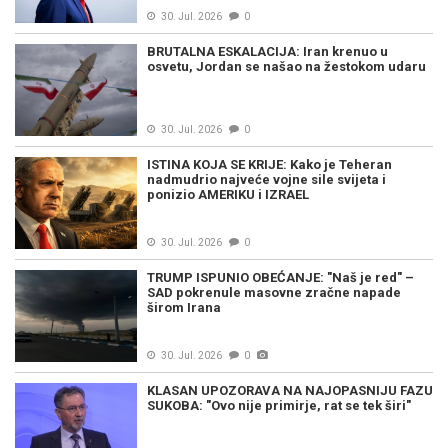
30. Jul. 2026
0
BRUTALNA ESKALACIJA: Iran krenuo u
osvetu, Jordan se našao na žestokom udaru
30. Jul. 2026
0
ISTINA KOJA SE KRIJE: Kako je Teheran
nadmudrio najveće vojne sile svijeta i
ponizio AMERIKU i IZRAEL
30. Jul. 2026
0
TRUMP ISPUNIO OBEĆANJE: "Naš je red" –
SAD pokrenule masovne zračne napade
širom Irana
30. Jul. 2026
0
KLASAN UPOZORAVA NA NAJOPASNIJU FAZU
SUKOBA: "Ovo nije primirje, rat se tek širi"