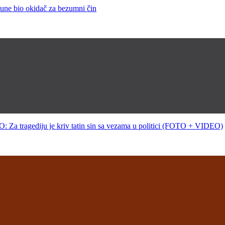
 bio okidač za bezumni čin
gediju je kriv tatin sin sa vezama u politici (FOTO + VIDEO)