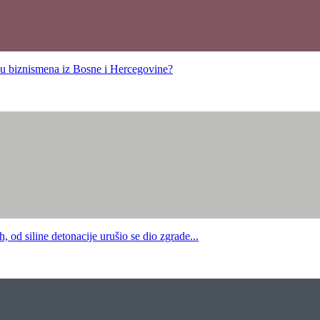
u biznismena iz Bosne i Hercegovine?
d siline detonacije urušio se dio zgrade...