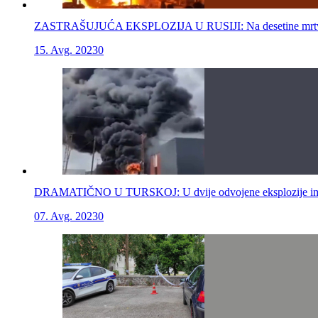
ZASTRAŠUJUĆA EKSPLOZIJA U RUSIJI: Na desetine mrtvih i 
15. Avg. 2023
0
DRAMATIČNO U TURSKOJ: U dvije odvojene eksplozije ima povr
07. Avg. 2023
0