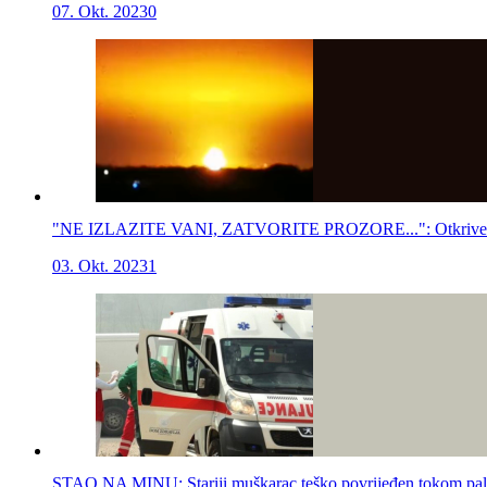
07. Okt. 2023
0
"NE IZLAZITE VANI, ZATVORITE PROZORE...": Otkriven uzro
03. Okt. 2023
1
STAO NA MINU: Stariji muškarac teško povrijeđen tokom pal