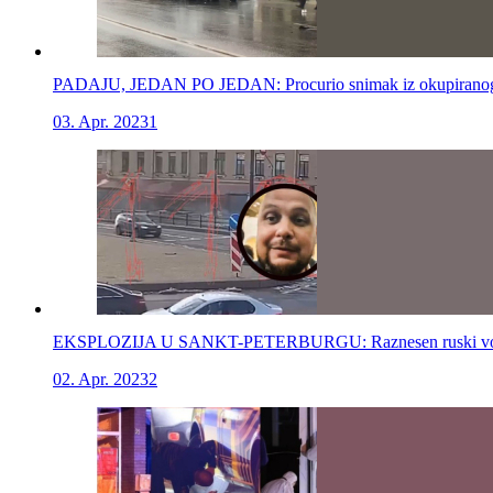
PADAJU, JEDAN PO JEDAN: Procurio snimak iz okupiranog Meli
03. Apr. 2023
1
EKSPLOZIJA U SANKT-PETERBURGU: Raznesen ruski vojni
02. Apr. 2023
2