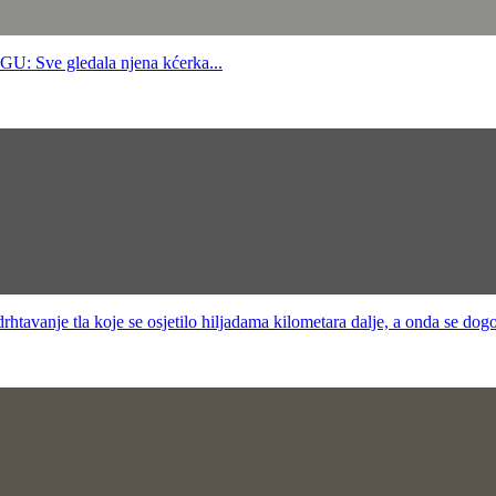
e gledala njena kćerka...
avanje tla koje se osjetilo hiljadama kilometara dalje, a onda se dog