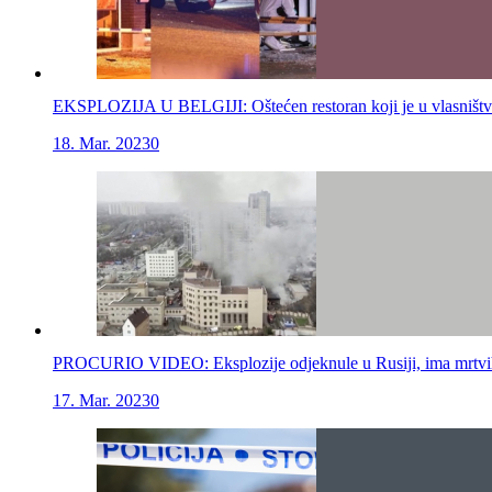
EKSPLOZIJA U BELGIJI: Oštećen restoran koji je u vlasništv
18. Mar. 2023
0
PROCURIO VIDEO: Eksplozije odjeknule u Rusiji, ima mrtvih, o
17. Mar. 2023
0