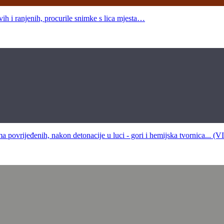
ranjenih, procurile snimke s lica mjesta…
ijeđenih, nakon detonacije u luci - gori i hemijska tvornica... (