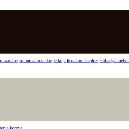
k ogromne vatrene kugle koja je nakon eksplozije obasjala nebo
jenja korova