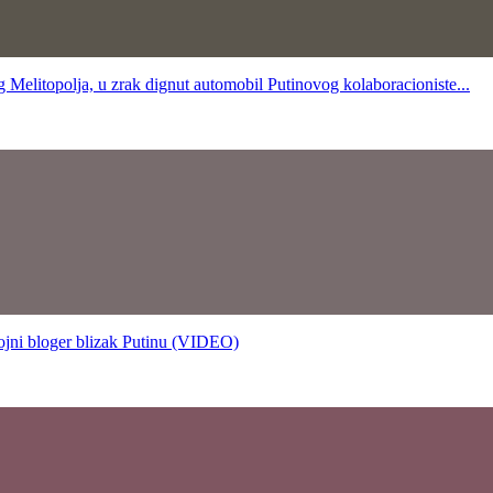
topolja, u zrak dignut automobil Putinovog kolaboracioniste...
 bloger blizak Putinu (VIDEO)