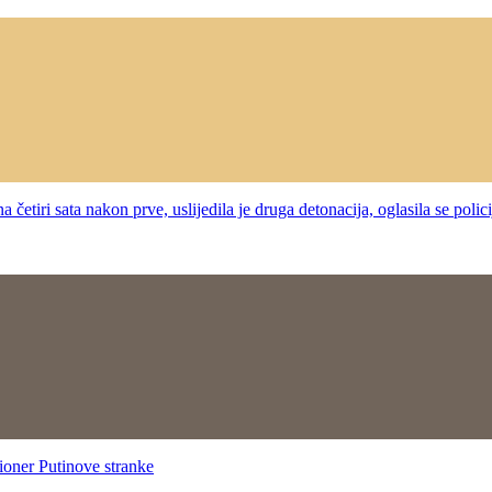
ta nakon prve, uslijedila je druga detonacija, oglasila se polic
r Putinove stranke