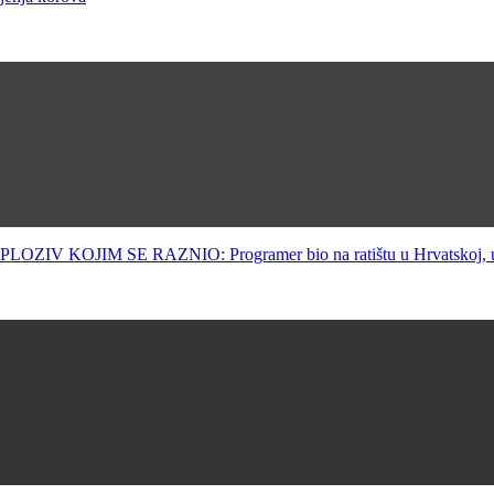
JIM SE RAZNIO: Programer bio na ratištu u Hrvatskoj, utvrđu