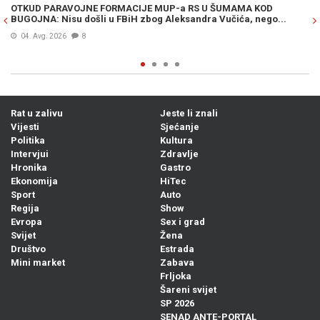
OTKUD PARAVOJNE FORMACIJE MUP-a RS U ŠUMAMA KOD
OT
BUGOJNA: Nisu došli u FBiH zbog Aleksandra Vučića, nego...
po
Bi
04. Avg. 2026
8
Rat u zalivu
Jeste li znali
Vijesti
Sjećanje
Politika
Kultura
Intervjui
Zdravlje
Hronika
Gastro
Ekonomija
HiTec
Sport
Auto
Regija
Show
Evropa
Sex i grad
Svijet
Žena
Društvo
Estrada
Mini market
Zabava
Frljoka
Šareni svijet
SP 2026
SENAD ANTE-PORTAL