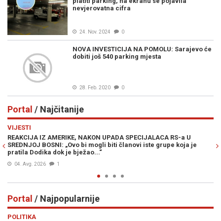
platiti parking, na ekranu se pojavila
nevjerovatna cifra
24. Nov. 2024
0
NOVA INVESTICIJA NA POMOLU: Sarajevo će
dobiti još 540 parking mjesta
28. Feb. 2020
0
Portal
/ Najčitanije
Previous
N
VIJESTI
PO
REAKCIJA IZ AMERIKE, NAKON UPADA SPECIJALACA RS-a U
ŽE
SREDNJOJ BOSNI: „Ovo bi mogli biti članovi iste grupe koja je
"O
pratila Dodika dok je bježao...“
04. Avg. 2026
1
Portal
/ Najpopularnije
Previous
N
POLITIKA
VI