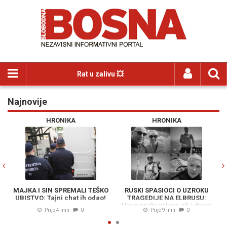
Rat u zalivu 💥
Najnovije
Previous
N
HRONIKA
HRONIKA
MAJKA I SIN SPREMALI TEŠKO
RUSKI SPASIOCI O UZROKU
PA
UBISTVO: Tajni chat ih odao!
TRAGEDIJE NA ELBRUSU:
Vremenski uslovi, ali i drugi
Prije 4 min
0
Prije 9 min
0
faktori, odigrali su veliku ulogu