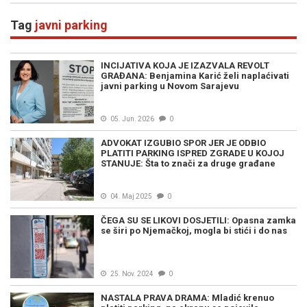
Tag
javni parking
INCIJATIVA KOJA JE IZAZVALA REVOLT
GRAĐANA: Benjamina Karić želi naplaćivati
javni parking u Novom Sarajevu
05. Jun. 2026
0
ADVOKAT IZGUBIO SPOR JER JE ODBIO
PLATITI PARKING ISPRED ZGRADE U KOJOJ
STANUJE: Šta to znači za druge građane
04. Maj 2025
0
ČEGA SU SE LIKOVI DOSJETILI: Opasna zamka
se širi po Njemačkoj, mogla bi stići i do nas
25. Nov. 2024
0
NASTALA PRAVA DRAMA: Mladić krenuo