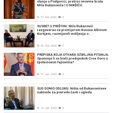
stanja u Podgorici, pretres imovine brata
Mila Đukanovića I U NIKŠIĆU
27. Feb. 2026
0
SUSRET U PRIŠTINI: Milo Đukanović
razgovarao sa premijerom Kosova Albinom
Kurtijem, razmijenili mišljenja o...
05. Feb. 2026
0
PREPISKA KOJA OTVARA OZBILJNA PITANJA:
Spominje li se bivši predsjednik Crne Gore u
Epsteinovim fajlovima?
31. Jan. 2026
0
SUD DONIO ODLUKU: Ništa od Đukanovićeve
naknade za povredu časti i ugleda
12. Jan. 2026
0