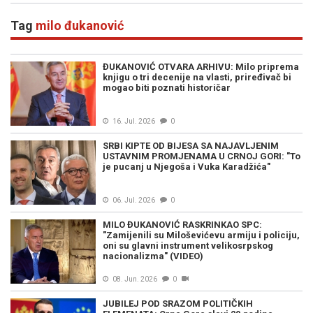
Tag
milo đukanović
ĐUKANOVIĆ OTVARA ARHIVU: Milo priprema
knjigu o tri decenije na vlasti, priređivač bi
mogao biti poznati historičar
16. Jul. 2026
0
SRBI KIPTE OD BIJESA SA NAJAVLJENIM
USTAVNIM PROMJENAMA U CRNOJ GORI: "To
je pucanj u Njegoša i Vuka Karadžića"
06. Jul. 2026
0
MILO ĐUKANOVIĆ RASKRINKAO SPC:
"Zamijenili su Miloševićevu armiju i policiju,
oni su glavni instrument velikosrpskog
nacionalizma" (VIDEO)
08. Jun. 2026
0
JUBILEJ POD SRAZOM POLITIČKIH