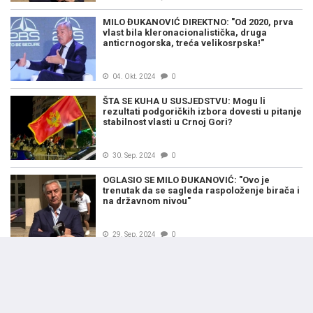
MILO ĐUKANOVIĆ DIREKTNO: "Od 2020, prva
vlast bila kleronacionalistička, druga
anticrnogorska, treća velikosrpska!"
04. Okt. 2024
0
ŠTA SE KUHA U SUSJEDSTVU: Mogu li
rezultati podgoričkih izbora dovesti u pitanje
stabilnost vlasti u Crnoj Gori?
30. Sep. 2024
0
OGLASIO SE MILO ĐUKANOVIĆ: "Ovo je
trenutak da se sagleda raspoloženje birača i
na državnom nivou"
29. Sep. 2024
0
MILO ĐUKANOVIĆ IZ KOTORA: "Prilika je da
Podgorici pokažemo da postoji većina koja
ima hrabrosti da se isprsi pred tlačiteljima
Crne Gore"