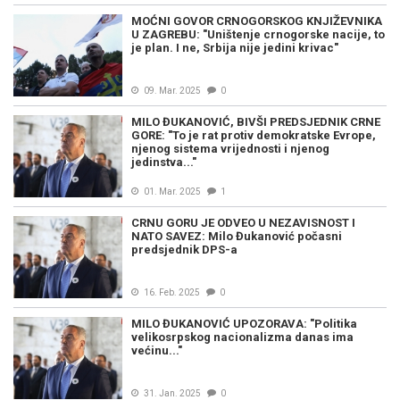
MOĆNI GOVOR CRNOGORSKOG KNJIŽEVNIKA
U ZAGREBU: "Uništenje crnogorske nacije, to
je plan. I ne, Srbija nije jedini krivac"
09. Mar. 2025
0
MILO ĐUKANOVIĆ, BIVŠI PREDSJEDNIK CRNE
GORE: "To je rat protiv demokratske Evrope,
njenog sistema vrijednosti i njenog
jedinstva..."
01. Mar. 2025
1
CRNU GORU JE ODVEO U NEZAVISNOST I
NATO SAVEZ: Milo Đukanović počasni
predsjednik DPS-a
16. Feb. 2025
0
MILO ĐUKANOVIĆ UPOZORAVA: "Politika
velikosrpskog nacionalizma danas ima
većinu..."
31. Jan. 2025
0