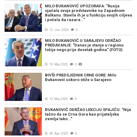
MILO ĐUKANOVIĆ UPOZORAVA: "Rusija
ojačala svoje predstavnike na Zapadnom
Balkanu. Stavila ih je u funkciju svojih ciljeva
i počela da razara..."
12. Jun. 2025
0
MILO ĐUKANOVIĆ U SARAJEVU ODRŽAO
PREDAVANJE: "Danas je stanje u regionu
lošije nego prije desetak godina" (FOTO)
19. Maj 2025
0
BIVŠI PREDSJEDNIK CRNE GORE: Milo
Đukanović uskoro stiže u Sarajevo
13. Maj 2025
0
ĐUKANOVIĆ ODRŽAO LEKCIJU SPAJIĆU: "Nije
tačno da se Crna Gora kao prijateljska
zemlja tako..."
09. Apr. 2025
0