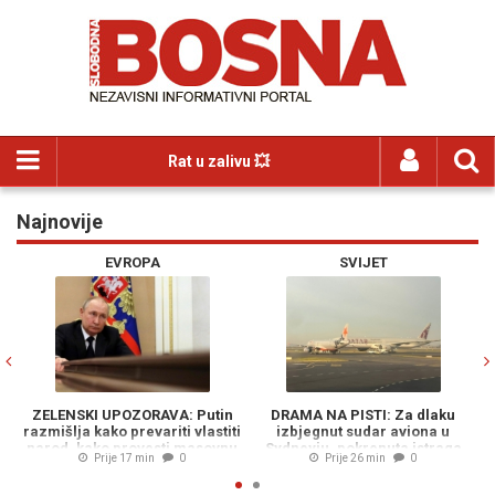
Rat u zalivu 💥
Najnovije
Previous
N
VROPA
SVIJET
HRONI
POZORAVA: Putin
DRAMA NA PISTI: Za dlaku
TRAGEDIJA NA M17:
o prevariti vlastiti
izbjegnut sudar aviona u
nove detalje o st
 provesti masovnu
Sydneyju, pokrenuta istraga
u zaštitnu ograd
e 17 min
0
Prije 26 min
0
Prije 37 m
iju, a da je...
(VIDEO)
poginuo motoci