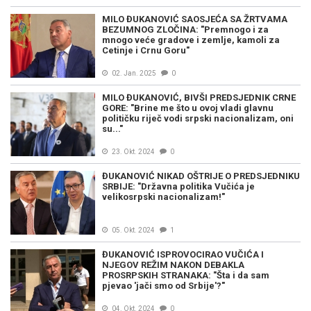
MILO ĐUKANOVIĆ SAOSJEĆA SA ŽRTVAMA
BEZUMNOG ZLOČINA: "Premnogo i za
mnogo veće gradove i zemlje, kamoli za
Cetinje i Crnu Goru"
02. Jan. 2025
0
MILO ĐUKANOVIĆ, BIVŠI PREDSJEDNIK CRNE
GORE: "Brine me što u ovoj vladi glavnu
političku riječ vodi srpski nacionalizam, oni
su..."
23. Okt. 2024
0
ĐUKANOVIĆ NIKAD OŠTRIJE O PREDSJEDNIKU
SRBIJE: "Državna politika Vučića je
velikosrpski nacionalizam!"
05. Okt. 2024
1
ĐUKANOVIĆ ISPROVOCIRAO VUČIĆA I
NJEGOV REŽIM NAKON DEBAKLA
PROSRPSKIH STRANAKA: "Šta i da sam
pjevao 'jači smo od Srbije'?"
04. Okt. 2024
0