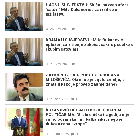
HAOS U SUSJEDSTVU: Slučaj nazvan afera
"satovi" Mile Đukanovića završit će u
tužilaštvu
26. Nov. 2025
0
DRAMA U SUSJEDSTVU: Milo Đukanović
optužen za kršenje zakona, sakrio podatke o
skupim satovima
25. Nov. 2025
0
ZA BOSNU JE BIO POPUT SLOBODANA
MILOŠEVIĆA: Okrenuo je cijelu zemlju, a
znate li kako je proveo zadnje dane?
21. Sep. 2025
0
ĐUKANOVIĆ OČITAO LEKCIJU BROJNIM
POLITIČARIMA: "Srebrenička tragedija nije
samo bosanska, niti balkanska, nego je i
duboka rana Evrope"
11. Jul. 2025
0