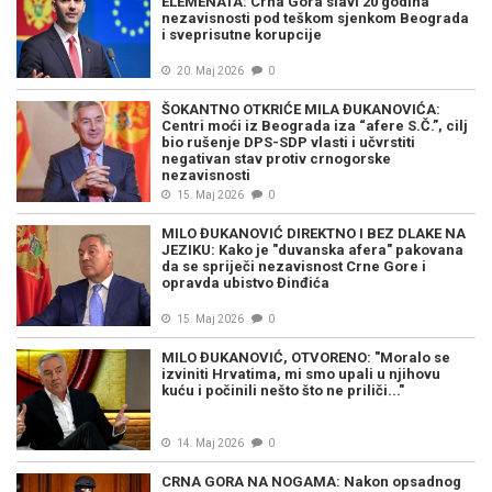
ELEMENATA: Crna Gora slavi 20 godina
nezavisnosti pod teškom sjenkom Beograda
i sveprisutne korupcije
20. Maj 2026
0
ŠOKANTNO OTKRIĆE MILA ĐUKANOVIĆA:
Centri moći iz Beograda iza “afere S.Č.”, cilj
bio rušenje DPS-SDP vlasti i učvrstiti
negativan stav protiv crnogorske
nezavisnosti
15. Maj 2026
0
MILO ĐUKANOVIĆ DIREKTNO I BEZ DLAKE NA
JEZIKU: Kako je "duvanska afera" pakovana
da se spriječi nezavisnost Crne Gore i
opravda ubistvo Đinđića
15. Maj 2026
0
MILO ĐUKANOVIĆ, OTVORENO: "Moralo se
izviniti Hrvatima, mi smo upali u njihovu
kuću i počinili nešto što ne priliči..."
14. Maj 2026
0
CRNA GORA NA NOGAMA: Nakon opsadnog