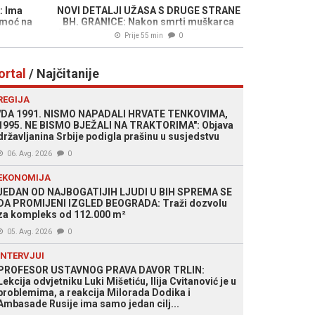
 Ima
NOVI DETALJI UŽASA S DRUGE STRANE
pomoć na
BH. GRANICE: Nakon smrti muškarca
(71), policija uhapsila ženu (37), bili su u
Prije 55 min
0
intimnim odnosima...
ortal
/ Najčitanije
REGIJA
"DA 1991. NISMO NAPADALI HRVATE TENKOVIMA,
1995. NE BISMO BJEŽALI NA TRAKTORIMA": Objava
državljanina Srbije podigla prašinu u susjedstvu
06. Avg. 2026
0
EKONOMIJA
JEDAN OD NAJBOGATIJIH LJUDI U BIH SPREMA SE
DA PROMIJENI IZGLED BEOGRADA: Traži dozvolu
za kompleks od 112.000 m²
05. Avg. 2026
0
INTERVJUI
PROFESOR USTAVNOG PRAVA DAVOR TRLIN:
Lekcija odvjetniku Luki Mišetiću, Ilija Cvitanović je u
problemima, a reakcija Milorada Dodika i
Ambasade Rusije ima samo jedan cilj...