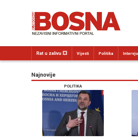
Rat u zalivu 💥
Vijesti
Politika
Intervju
Najnovije
POLITIKA