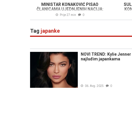
MINISTAR KONAKOVIĆ PISAO
SUL
ČLANICAMA UJEDNJENIH NACIJA:
KON
Duboko zabrinjavajuća događanja
pridruž
Prije 27 min
0
vezana uz Memorijalni centar
Cvija
Srebrenica...
pri
Tag
japanke
NOVI TREND: Kylie Jenner
najluđim japankama
06. Avg. 2025
0