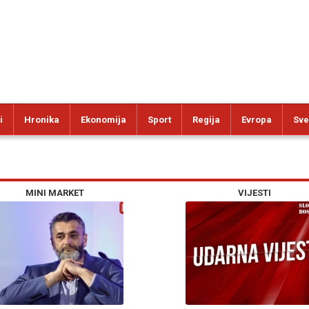
i
Hronika
Ekonomija
Sport
Regija
Evropa
Sve
MINI MARKET
VIJESTI