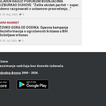
SLAVEN RAGUŽ PORUKOM BOŠNJACIMA
UZBURKAO DUHOVE: “Želite ukidati paritet – super.
Idemo razgovarati o ustavnom preuređenju...“
03. Avg. 2026
5
MINI MARKET
ZOVKO GORA OD DODIKA: Opasna kampanja
dezinformacija o ugroženosti kršćana u BiH
doživljava vrhunac
29. Jul. 2026
3
ržana.
euzimanje sadržaja bez dozvole izdavača.
obodna Bosna
2000 - 2026.