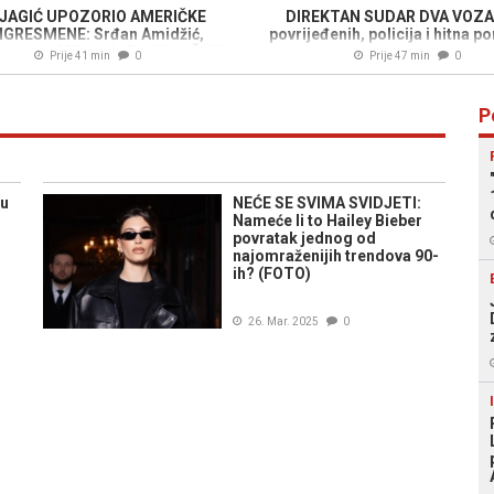
JAGIĆ UPOZORIO AMERIČKE
DIREKTAN SUDAR DVA VOZA:
GRESMENE: Srđan Amidžić,
povrijeđenih, policija i hitna 
ivanjem Miloradu Dodiku i Željki
terenu...
Prije 41 min
0
Prije 47 min
0
nović, uključio se u kampanju
tiska na Memorijalni centar
Srebrenica....
P
 u
NEĆE SE SVIMA SVIDJETI:
Nameće li to Hailey Bieber
povratak jednog od
najomraženijih trendova 90-
ih? (FOTO)
26. Mar. 2025
0