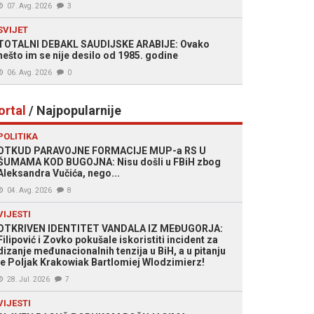
07. Avg. 2026
3
SVIJET
TOTALNI DEBAKL SAUDIJSKE ARABIJE: Ovako
nešto im se nije desilo od 1985. godine
06. Avg. 2026
0
ortal
/ Najpopularnije
POLITIKA
OTKUD PARAVOJNE FORMACIJE MUP-a RS U
ŠUMAMA KOD BUGOJNA: Nisu došli u FBiH zbog
Aleksandra Vučića, nego...
04. Avg. 2026
8
VIJESTI
OTKRIVEN IDENTITET VANDALA IZ MEĐUGORJA:
Filipović i Zovko pokušale iskoristiti incident za
dizanje međunacionalnih tenzija u BiH, a u pitanju
je Poljak Krakowiak Bartlomiej Wlodzimierz!
28. Jul. 2026
7
VIJESTI