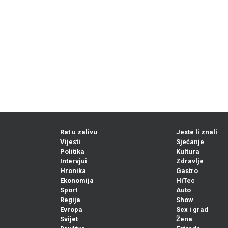
Rat u zalivu
Jeste li znali
Vijesti
Sjećanje
Politika
Kultura
Intervjui
Zdravlje
Hronika
Gastro
Ekonomija
HiTec
Sport
Auto
Regija
Show
Evropa
Sex i grad
Svijet
Žena