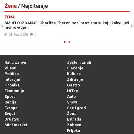
Žena
/ Najčitanije
Previous
N
ŽENA
 još
KATIE HOLMES OPET IZNENADILA: Kraljica ulične mode vratila je
traperice iz 90-ih i balerinke koje će se nositi čitavu jesen (FOTO)
04. Avg. 2026
0
Rat u zalivu
Jeste li znali
Vijesti
Sjećanje
Politika
Kultura
Intervjui
Zdravlje
Hronika
Gastro
Ekonomija
HiTec
Sport
Auto
Regija
Show
Evropa
Sex i grad
Svijet
Žena
Društvo
Estrada
Mini market
Zabava
Frljoka