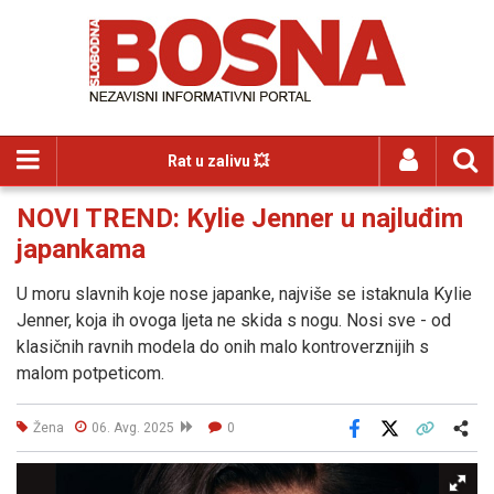
Rat u zalivu 💥
NOVI TREND: Kylie Jenner u najluđim
japankama
U moru slavnih koje nose japanke, najviše se istaknula Kylie
Jenner, koja ih ovoga ljeta ne skida s nogu. Nosi sve - od
klasičnih ravnih modela do onih malo kontroverznijih s
malom potpeticom.
Žena
06. Avg. 2025
0
Facebook
X
Kopiraj link
Više