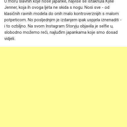
U moru slavnih koje nose japanke, najviše se istaknula Kylie
Jenner, koja ih ovoga ljeta ne skida s nogu. Nosi sve - od
klasičnih ravnih modela do onih malo kontroverznijih s malom
potpeticom. No posljednjim je izdanjem ipak uspjela iznenaditi -
i to ozbiljno. Na svom Instagram Storyju objavila je selfie u,
slobodno možemo reći, najluđim japankama koje smo dosad
vidjeli.