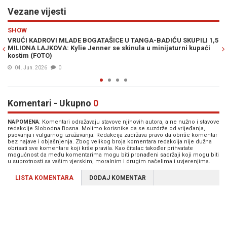
Vezane vijesti
Previous
N
ŽENA
1,5
KYLIE JENNER ZAPALILA INTERNET: U minijaturnom bikiniju
i
pokazala više nego što je smjela (FOTO)
03. Jun. 2026
0
Komentari - Ukupno
0
NAPOMENA
: Komentari odražavaju stavove njihovih autora, a ne nužno i stavove
redakcije Slobodna Bosna. Molimo korisnike da se suzdrže od vrijeđanja,
psovanja i vulgarnog izražavanja. Redakcija zadržava pravo da obriše komentar
bez najave i objašnjenja. Zbog velikog broja komentara redakcija nije dužna
obrisati sve komentare koji krše pravila. Kao čitalac također prihvatate
mogućnost da među komentarima mogu biti pronađeni sadržaji koji mogu biti
u suprotnosti sa vašim vjerskim, moralnim i drugim načelima i uvjerenjima.
LISTA KOMENTARA
DODAJ KOMENTAR