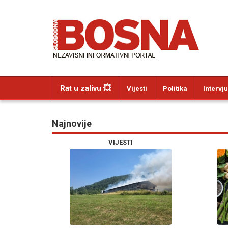
Rat u zalivu 💥
Vijesti
Politika
Intervju
Najnovije
VIJESTI