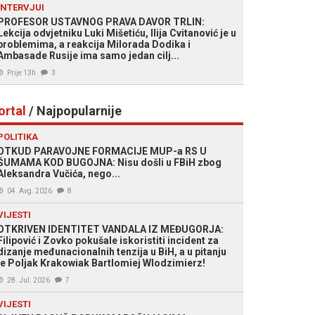
INTERVJUI
PROFESOR USTAVNOG PRAVA DAVOR TRLIN:
Lekcija odvjetniku Luki Mišetiću, Ilija Cvitanović je u
problemima, a reakcija Milorada Dodika i
Ambasade Rusije ima samo jedan cilj...
Prije 13h
3
ortal
/ Najpopularnije
POLITIKA
OTKUD PARAVOJNE FORMACIJE MUP-a RS U
ŠUMAMA KOD BUGOJNA: Nisu došli u FBiH zbog
Aleksandra Vučića, nego...
04. Avg. 2026
8
VIJESTI
OTKRIVEN IDENTITET VANDALA IZ MEĐUGORJA:
Filipović i Zovko pokušale iskoristiti incident za
dizanje međunacionalnih tenzija u BiH, a u pitanju
je Poljak Krakowiak Bartlomiej Wlodzimierz!
28. Jul. 2026
7
VIJESTI