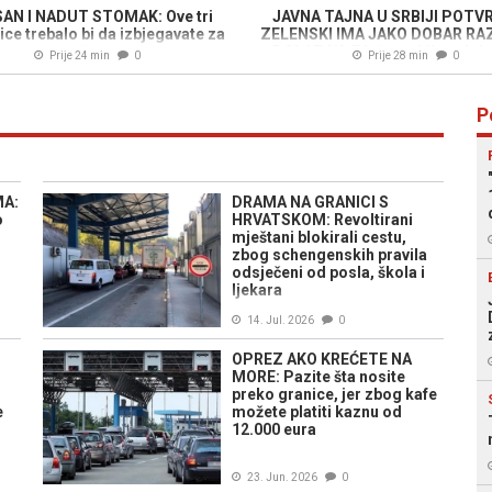
SAN I NADUT STOMAK: Ove tri
JAVNA TAJNA U SRBIJI POTV
ce trebalo bi da izbjegavate za
ZELENSKI IMA JAKO DOBAR RA
večeru
DOLAZAK: "Već se obilaze lokac
Prije 24 min
0
Prije 28 min
0
P
MA:
DRAMA NA GRANICI S
o
HRVATSKOM: Revoltirani
mještani blokirali cestu,
zbog schengenskih pravila
odsječeni od posla, škola i
ljekara
14. Jul. 2026
0
OPREZ AKO KREĆETE NA
MORE: Pazite šta nosite
preko granice, jer zbog kafe
e
možete platiti kaznu od
12.000 eura
23. Jun. 2026
0