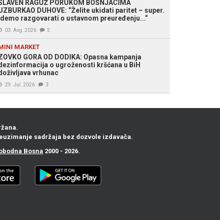
SLAVEN RAGUŽ PORUKOM BOŠNJACIMA
UZBURKAO DUHOVE: “Želite ukidati paritet – super.
Idemo razgovarati o ustavnom preuređenju...“
03. Avg. 2026
5
MINI MARKET
ZOVKO GORA OD DODIKA: Opasna kampanja
dezinformacija o ugroženosti kršćana u BiH
doživljava vrhunac
29. Jul. 2026
3
ržana.
euzimanje sadržaja bez dozvole izdavača.
obodna Bosna
2000 - 2026.