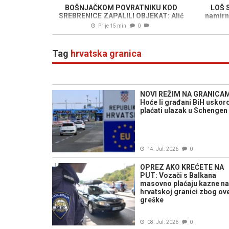
BOŠNJAČKOM POVRATNIKU KOD
LOŠ 
SREBRENICE ZAPALILI OBJEKAT: Alić
namirni
progovorio o sporu koji traje godinama
Prije 15 min
0
(VIDEO)
Tag
hrvatska granica
NOVI REŽIM NA GRANICA
Hoće li građani BiH uskor
plaćati ulazak u Schengen
14. Jul. 2026
0
OPREZ AKO KREĆETE NA
PUT: Vozači s Balkana
masovno plaćaju kazne na
hrvatskoj granici zbog ov
greške
08. Jul. 2026
0