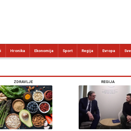
i
Hronika
Ekonomija
Sport
Regija
Evropa
Sve
ZDRAVLJE
REGIJA