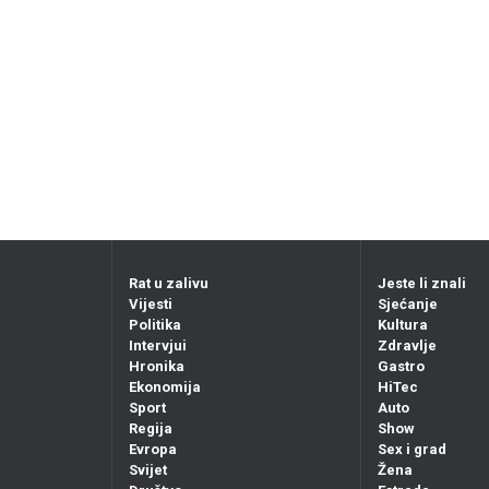
Rat u zalivu
Jeste li znali
Vijesti
Sjećanje
Politika
Kultura
Intervjui
Zdravlje
Hronika
Gastro
Ekonomija
HiTec
Sport
Auto
Regija
Show
Evropa
Sex i grad
Svijet
Žena