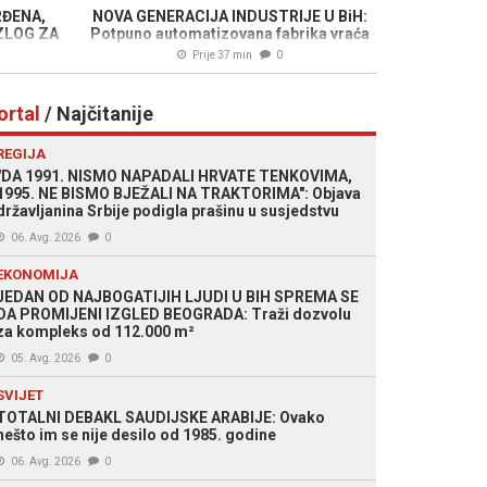
RĐENA,
NOVA GENERACIJA INDUSTRIJE U BiH:
ZLOG ZA
Potpuno automatizovana fabrika vraća
ije..."
stručnjake iz dijaspore
Prije 37 min
0
ortal
/ Najčitanije
REGIJA
"DA 1991. NISMO NAPADALI HRVATE TENKOVIMA,
1995. NE BISMO BJEŽALI NA TRAKTORIMA": Objava
državljanina Srbije podigla prašinu u susjedstvu
06. Avg. 2026
0
EKONOMIJA
JEDAN OD NAJBOGATIJIH LJUDI U BIH SPREMA SE
DA PROMIJENI IZGLED BEOGRADA: Traži dozvolu
za kompleks od 112.000 m²
05. Avg. 2026
0
SVIJET
TOTALNI DEBAKL SAUDIJSKE ARABIJE: Ovako
nešto im se nije desilo od 1985. godine
06. Avg. 2026
0