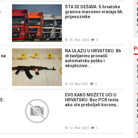
ŠTA SE DEŠAVA: S hrvatske
a
granice masovno vraćaju bh.
prijevoznike
05. Mar. 2026
0
P
NA ULAZU U HRVATSKU: Bh
 na
državljaninu pronašli
automatsku pušku i
eksplozive...
20. Maj 2025
0
EVO KAKO MOŽETE UĆI U
E:
HRVATSKU: Bez PCR testa
ako ste preboljeli koronu…
12. Mar. 2021
1