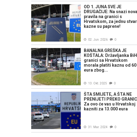
OD 1. JUNA SVE JE
DRUGAČIJE: Na snazi nov
pravila na granici s
Hrvatskom, za jednu stvar
kazne su paprene!
02. Jun. 2026
0
BANALNA GREŠKA JE
KOŠTALA: Državljanka BiH
granici sa Hrvatskom
morala platiti kaznu od 60
eura zbog...
13. Okt. 2025
0
ŠTA SMIJETE, A ŠTA NE
PRENIJETI PREKO GRANIC
Za ovo će vas u Hrvatskoj
kazniti za 13.000 eura
31. Mar. 2024
0