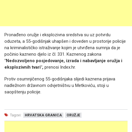
Pronađeno oružje i eksplozivna sredstva su uz potvrdu
oduzeta, a 55-godišnjak uhapšen i doveden u prostorije policije
na kriminalističko istraživanje kojim je utvrđena sumnja da je
počinio kazneno djelo iz čl. 331. Kaznenog zakona
"Nedozvoljeno posjedovanje, izrada i nabavljanje oružja i
eksplozivnih tvari",
prenosi Index.hr.
Protiv osumnjičenog 55-godišnjaka slijedi kaznena prijava
nadležnom državnom odvjetništvu u Metkoviću, stoji u
saopštenju policije.
Tagovi:
HRVATSKA GRANICA
ORUŽJE