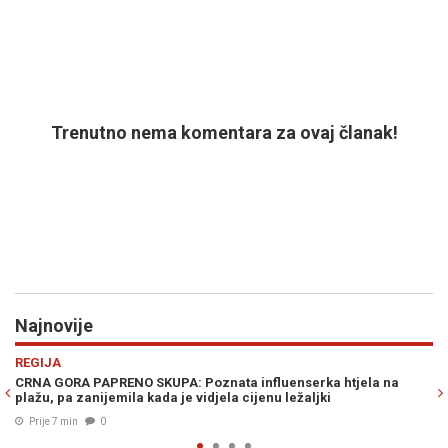
Trenutno nema komentara za ovaj članak!
Najnovije
Previous
N
HRONIKA
ka htjela na
"ZA MOJIH 35 GODINA RADA NE PAMTIM DA JE NEKO 
jki
Ljekar u nevjerici zbog koncentracije alkohola kod 
Prije 24 min
0