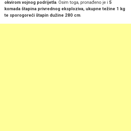
okvirom vojnog podrijetla
. Osim toga, pronađeno je i
5
komada štapina privrednog eksploziva, ukupne težine 1 kg
te sporogoreći štapin dužine 280 cm
.