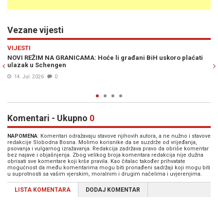
Vezane vijesti
Previous
N
REGIJA
ro plaćati
DRAMA NA GRANICI S HRVATSKOM: Revoltirani mještani bl
cestu, zbog schengenskih pravila odsječeni od posla, škol
ljekara
14. Jul. 2026
0
Komentari - Ukupno
0
NAPOMENA
: Komentari odražavaju stavove njihovih autora, a ne nužno i stavove
redakcije Slobodna Bosna. Molimo korisnike da se suzdrže od vrijeđanja,
psovanja i vulgarnog izražavanja. Redakcija zadržava pravo da obriše komentar
bez najave i objašnjenja. Zbog velikog broja komentara redakcija nije dužna
obrisati sve komentare koji krše pravila. Kao čitalac također prihvatate
mogućnost da među komentarima mogu biti pronađeni sadržaji koji mogu biti
u suprotnosti sa vašim vjerskim, moralnim i drugim načelima i uvjerenjima.
LISTA KOMENTARA
DODAJ KOMENTAR