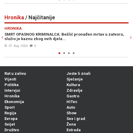
Hronika
/ Najčitanije
Previous
N
HRONIKA
rtav u zatvoru,
POTVRĐENA OPTUŽNICA PROTIV SLUŽBENICE UIO BiH:
knjižila uplate i oštetila državu za 186.415 KM
Prije 16h
0
Rat u zalivu
Jeste li znali
Vijesti
Sjećanje
Politika
Kultura
Intervjui
Zdravlje
Hronika
Gastro
Ekonomija
HiTec
Sport
Auto
Regija
Show
Evropa
Sex i grad
Svijet
Žena
Društvo
Estrada