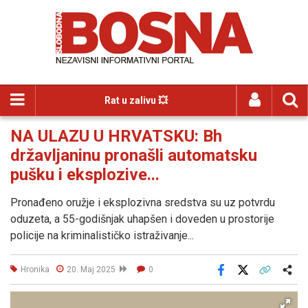
Rat u zalivu 💥
NA ULAZU U HRVATSKU: Bh
državljaninu pronašli automatsku
pušku i eksplozive...
Pronađeno oružje i eksplozivna sredstva su uz potvrdu
oduzeta, a 55-godišnjak uhapšen i doveden u prostorije
policije na kriminalističko istraživanje...
Hronika
20. Maj 2025
0
Facebook
X
Kopiraj link
Više