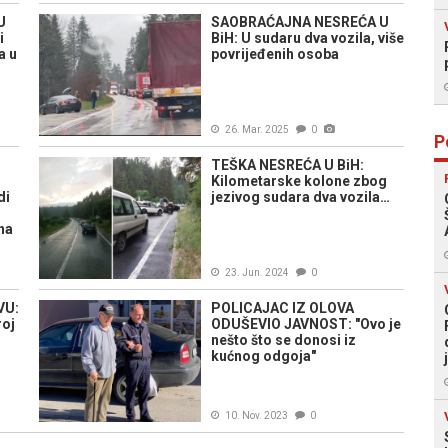
U
SAOBRAĆAJNA NESREĆA U
i
BiH: U sudaru dva vozila, više
a u
povrijeđenih osoba
26. Mar. 2025
0
P
TEŠKA NESREĆA U BiH:
Kilometarske kolone zbog
di
jezivog sudara dva vozila…
na
23. Jun. 2024
0
VU:
POLICAJAC IZ OLOVA
roj
ODUŠEVIO JAVNOST: "Ovo je
nešto što se donosi iz
kućnog odgoja"
10. Nov. 2023
0