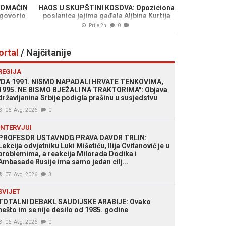
DOMAĆIN
HAOS U SKUPŠTINI KOSOVA: Opoziciona
dgovorio
poslanica jajima gađala Aljbina Kurtija
(VIDEO)
Prije 2h
0
ortal
/ Najčitanije
REGIJA
"DA 1991. NISMO NAPADALI HRVATE TENKOVIMA,
1995. NE BISMO BJEŽALI NA TRAKTORIMA": Objava
državljanina Srbije podigla prašinu u susjedstvu
06. Avg. 2026
0
INTERVJUI
PROFESOR USTAVNOG PRAVA DAVOR TRLIN:
Lekcija odvjetniku Luki Mišetiću, Ilija Cvitanović je u
problemima, a reakcija Milorada Dodika i
Ambasade Rusije ima samo jedan cilj...
07. Avg. 2026
3
SVIJET
TOTALNI DEBAKL SAUDIJSKE ARABIJE: Ovako
nešto im se nije desilo od 1985. godine
06. Avg. 2026
0