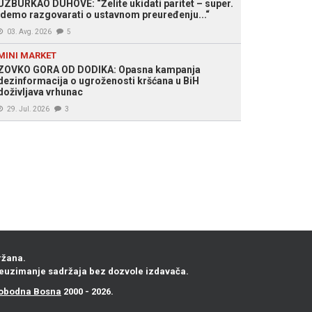
UZBURKAO DUHOVE: “Želite ukidati paritet – super.
Idemo razgovarati o ustavnom preuređenju...“
03. Avg. 2026
5
MINI MARKET
ZOVKO GORA OD DODIKA: Opasna kampanja
dezinformacija o ugroženosti kršćana u BiH
doživljava vrhunac
29. Jul. 2026
3
ržana.
euzimanje sadržaja bez dozvole izdavača.
obodna Bosna
2000 - 2026.