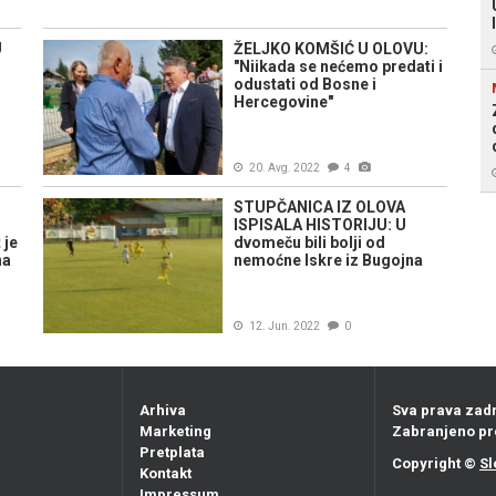
U
ŽELJKO KOMŠIĆ U OLOVU:
"Niikada se nećemo predati i
odustati od Bosne i
Hercegovine"
20. Avg. 2022
4
STUPČANICA IZ OLOVA
ISPISALA HISTORIJU: U
 je
dvomeču bili bolji od
na
nemoćne Iskre iz Bugojna
12. Jun. 2022
0
Arhiva
Sva prava zad
Marketing
Zabranjeno pr
Pretplata
Copyright ©
Sl
Kontakt
Impressum