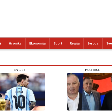
i
Hronika
Ekonomija
Sport
Regija
Evropa
Sve
SVIJET
POLITIKA