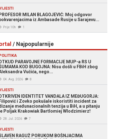
VIJESTI
PROFESOR MILAN BLAGOJEVIĆ: Moj odgovor
pokvarenjacima iz Ambasade Rusije u Sarajevu...
Prije 10h
1
ortal
/ Najpopularnije
POLITIKA
OTKUD PARAVOJNE FORMACIJE MUP-a RS U
ŠUMAMA KOD BUGOJNA: Nisu došli u FBiH zbog
Aleksandra Vučića, nego...
04. Avg. 2026
8
VIJESTI
OTKRIVEN IDENTITET VANDALA IZ MEĐUGORJA:
Filipović i Zovko pokušale iskoristiti incident za
dizanje međunacionalnih tenzija u BiH, a u pitanju
je Poljak Krakowiak Bartlomiej Wlodzimierz!
28. Jul. 2026
7
VIJESTI
SLAVEN RAGUŽ PORUKOM BOŠNJACIMA