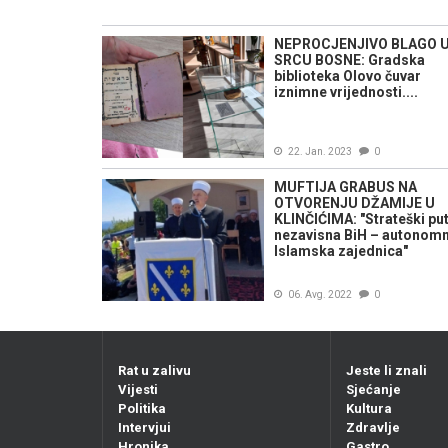
NEPROCJENJIVO BLAGO 
SRCU BOSNE: Gradska
biblioteka Olovo čuvar
iznimne vrijednosti....
22. Jan. 2023
0
MUFTIJA GRABUS NA
OTVORENJU DŽAMIJE U
KLINČIĆIMA: "Strateški put
nezavisna BiH – autonom
Islamska zajednica"
06. Avg. 2022
0
Rat u zalivu
Jeste li znali
Vijesti
Sjećanje
Politika
Kultura
Intervjui
Zdravlje
Hronika
Gastro