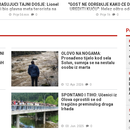
AŠUJUĆI TAJNI DOSJE: Lionel
"GOST NE ODREĐUJE KAKO ĆE 
 bio glavna meta terorista na
UREDITI KUĆU": Helez oštro o
Svjetskom prvenstvu
Vučiću i Dodiku
Prije 56 min
0
Prije 1h
0
P
NI
OLOVO NA NOGAMA:
Pronađeno tijelo kod sela
iH
Solun, sumnja se na nestalu
osobu iz marta
12. Apr. 2026
0
SPONTANO I TIHO: Učenici iz
Olova oprostili se od
tragično preminulog druga
Irhada
03. Jun. 2025
0