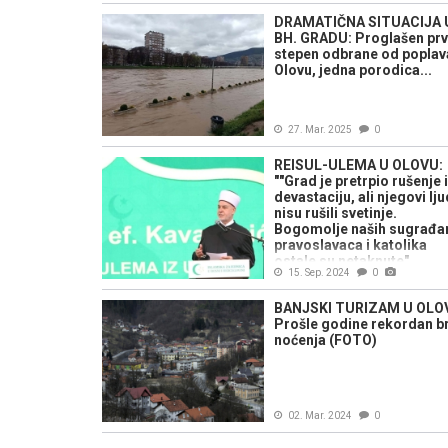
DRAMATIČNA SITUACIJA 
BH. GRADU: Proglašen prv
stepen odbrane od poplav
Olovu, jedna porodica...
27. Mar. 2025
0
REISUL-ULEMA U OLOVU:
""Grad je pretrpio rušenje i
devastaciju, ali njegovi lju
nisu rušili svetinje.
Bogomolje naših sugrađa
pravoslavaca i katolika
ostale su netaknute"
15. Sep. 2024
0
BANJSKI TURIZAM U OLO
Prošle godine rekordan b
noćenja (FOTO)
02. Mar. 2024
0