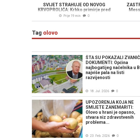
SVIJET STRAHUJE OD NOVOG
ZASTR
KRVOPROLIĆA: Krhko primirje pred
Messi
potpunim kolapsom, Huti kreću u
Prije 19 min
0
konačni obračun
Tag
olovo
ŠTA SU POKAZALI ZVANIČ
DOKUMENTI: Općina
najbogatijeg načelnika u B
najviše pala na listi
razvijenosti
18. Jul. 2026
0
UPOZORENJA KOJA NE
SMIJETE ZANEMARITI:
Olovo u hrani je opasno,
stvara niz zdravstvenih
problema...
23. Feb. 2026
0