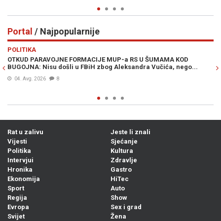
Portal
/ Najpopularnije
Previous
N
POLITIKA
VI
OTKUD PARAVOJNE FORMACIJE MUP-a RS U ŠUMAMA KOD
OT
BUGOJNA: Nisu došli u FBiH zbog Aleksandra Vučića, nego...
po
Bi
04. Avg. 2026
8
Rat u zalivu
Jeste li znali
Vijesti
Sjećanje
Politika
Kultura
Intervjui
Zdravlje
Hronika
Gastro
Ekonomija
HiTec
Sport
Auto
Regija
Show
Evropa
Sex i grad
Svijet
Žena