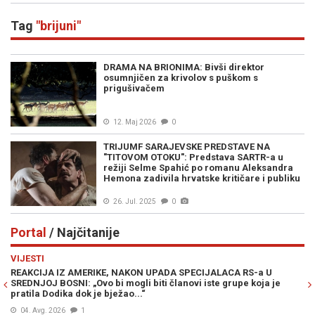
Tag
"brijuni"
DRAMA NA BRIONIMA: Bivši direktor
osumnjičen za krivolov s puškom s
prigušivačem
12. Maj 2026
0
TRIJUMF SARAJEVSKE PREDSTAVE NA
"TITOVOM OTOKU": Predstava SARTR-a u
režiji Selme Spahić po romanu Aleksandra
Hemona zadivila hrvatske kritičare i publiku
26. Jul. 2025
0
Portal
/ Najčitanije
Previous
N
VIJESTI
PO
REAKCIJA IZ AMERIKE, NAKON UPADA SPECIJALACA RS-a U
ŽE
SREDNJOJ BOSNI: „Ovo bi mogli biti članovi iste grupe koja je
"O
pratila Dodika dok je bježao...“
04. Avg. 2026
1