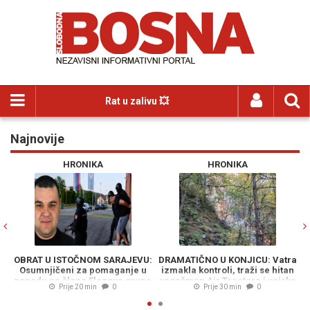
Rat u zalivu 💥
Najnovije
Previous
N
HRONIKA
HRONIKA
OBRAT U ISTOČNOM SARAJEVU:
DRAMATIČNO U KONJICU: Vatra
D
Osumnjičeni za pomaganje u
izmakla kontroli, traži se hitan
napadu na člana Elezove grupe
angažman Air Tractora i vojske
o
Prije 20 min
0
Prije 30 min
0
ide na slobodu