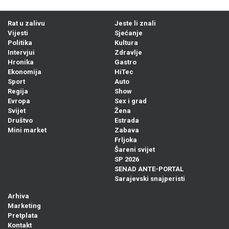
Rat u zalivu
Jeste li znali
Vijesti
Sjećanje
Politika
Kultura
Intervjui
Zdravlje
Hronika
Gastro
Ekonomija
HiTec
Sport
Auto
Regija
Show
Evropa
Sex i grad
Svijet
Žena
Društvo
Estrada
Mini market
Zabava
Frljoka
Šareni svijet
SP 2026
SENAD ANTE-PORTAL
Sarajevski snajperisti
Arhiva
Marketing
Pretplata
Kontakt