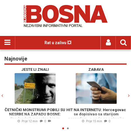
Rat u zalivu 💥
Najnovije
Previous
N
JESTE LI ZNALI
ZABAVA
ČETNIČKI MONSTRUMI POBILI SU
HIT NA INTERNETU: Hercegovac
S
NESRBE NA ZAPADU BOSNE:
se dopisivao sa starijom
T
Predvodnik masakra bio je
gospođom, a onda se pohvalio
H
Prije 12 min
0
Prije 15 min
0
zloglasni Mane Rokvić…
prijatelju...