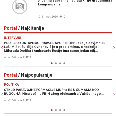
Albanija zabranila naplatu kirije građanima i
kompanijama
11. Apr. 2020
0
Portal
/ Najčitanije
Previous
N
INTERVJUI
VI
PROFESOR USTAVNOG PRAVA DAVOR TRLIN: Lekcija odvjetniku
PR
Luki Mišetiću, Ilija Cvitanović je u problemima, a reakcija
Am
Milorada Dodika i Ambasade Rusije ima samo jedan cilj...
07. Avg. 2026
3
Portal
/ Najpopularnije
Previous
N
POLITIKA
VI
OTKUD PARAVOJNE FORMACIJE MUP-a RS U ŠUMAMA KOD
OT
BUGOJNA: Nisu došli u FBiH zbog Aleksandra Vučića, nego...
po
Bi
04. Avg. 2026
8