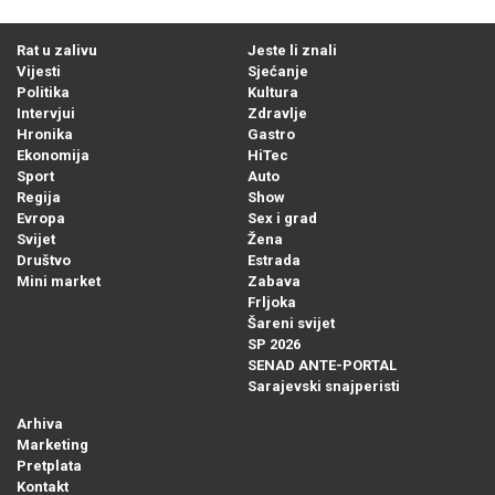
Rat u zalivu
Jeste li znali
Vijesti
Sjećanje
Politika
Kultura
Intervjui
Zdravlje
Hronika
Gastro
Ekonomija
HiTec
Sport
Auto
Regija
Show
Evropa
Sex i grad
Svijet
Žena
Društvo
Estrada
Mini market
Zabava
Frljoka
Šareni svijet
SP 2026
SENAD ANTE-PORTAL
Sarajevski snajperisti
Arhiva
Marketing
Pretplata
Kontakt