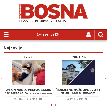
Rat u zalivu 💥
Najnovije
Previous
N
SVIJET
POLITIKA
AVION NAGLO PROPAO SKORO
"BUDALI NE MOŽE ODGOVORITI
U
100 METARA: Vrisci i krv na sve
NI HILJADU MUDRACA":
K
strane, putnici letjeli po kabini i
Ambasada Ruske Federacije u
Prije 16 min
0
Prije 23 min
0
udarali glavom o plafon (VIDEO)
BiH žestoko i nediplomatski
odgovorila na pitanja Milana