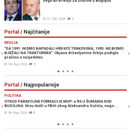
negirali krivnju za zločine u Bugojnu
21. Feb. 2024
0
Portal
/ Najčitanije
Previous
N
REGIJA
E
"DA 1991. NISMO NAPADALI HRVATE TENKOVIMA, 1995. NE BISMO
JE
BJEŽALI NA TRAKTORIMA": Objava državljanina Srbije podigla
IZ
prašinu u susjedstvu
06. Avg. 2026
0
Portal
/ Najpopularnije
Previous
N
POLITIKA
VI
OTKUD PARAVOJNE FORMACIJE MUP-a RS U ŠUMAMA KOD
OT
BUGOJNA: Nisu došli u FBiH zbog Aleksandra Vučića, nego...
po
Bi
04. Avg. 2026
8