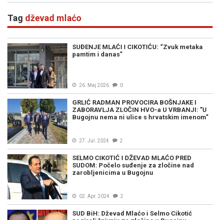
Blagojevića
Tag
dževad mlaćo
SUĐENJE MLAĆI I CIKOTIĆU: “Zvuk metaka
pamtim i danas”
26. Maj 2026
0
GRLIĆ RADMAN PROVOCIRA BOŠNJAKE I
ZABORAVLJA ZLOČIN HVO-a U VRBANJI: "U
Bugojnu nema ni ulice s hrvatskim imenom"
27. Jul. 2024
2
SELMO CIKOTIĆ I DŽEVAD MLAĆO PRED
SUDOM: Počelo suđenje za zločine nad
zarobljenicima u Bugojnu
02. Apr. 2024
2
SUD BiH: Dževad Mlaćo i Selmo Cikotić