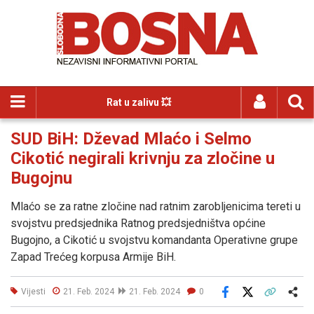
Rat u zalivu 💥
SUD BiH: Dževad Mlaćo i Selmo
Cikotić negirali krivnju za zločine u
Bugojnu
Mlaćo se za ratne zločine nad ratnim zarobljenicima tereti u
svojstvu predsjednika Ratnog predsjedništva općine
Bugojno, a Cikotić u svojstvu komandanta Operativne grupe
Zapad Trećeg korpusa Armije BiH.
Vijesti
21. Feb. 2024
21. Feb. 2024
0
Facebook
X
Kopiraj link
Više