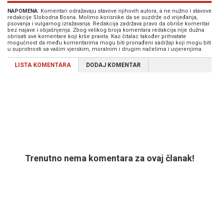
NAPOMENA
: Komentari odražavaju stavove njihovih autora, a ne nužno i stavove
redakcije Slobodna Bosna. Molimo korisnike da se suzdrže od vrijeđanja,
psovanja i vulgarnog izražavanja. Redakcija zadržava pravo da obriše komentar
bez najave i objašnjenja. Zbog velikog broja komentara redakcija nije dužna
obrisati sve komentare koji krše pravila. Kao čitalac također prihvatate
mogućnost da među komentarima mogu biti pronađeni sadržaji koji mogu biti
u suprotnosti sa vašim vjerskim, moralnim i drugim načelima i uvjerenjima.
LISTA KOMENTARA
DODAJ KOMENTAR
Trenutno nema komentara za ovaj članak!