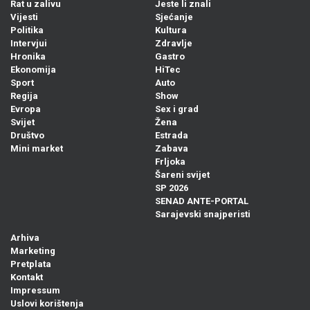
Rat u zalivu
Jeste li znali
Vijesti
Sjećanje
Politika
Kultura
Intervjui
Zdravlje
Hronika
Gastro
Ekonomija
HiTec
Sport
Auto
Regija
Show
Evropa
Sex i grad
Svijet
Žena
Društvo
Estrada
Mini market
Zabava
Frljoka
Šareni svijet
SP 2026
SENAD ANTE-PORTAL
Sarajevski snajperisti
Arhiva
Marketing
Pretplata
Kontakt
Impressum
Uslovi korištenja