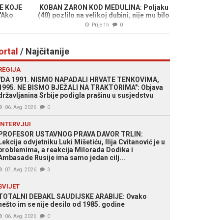
E KOJE
KOBAN ZARON KOD MEDULINA: Poljaku
"Ako
(40) pozlilo na velikoj dubini, nije mu bilo
posto
spasa
Prije 1h
0
ektorsku
ortal
/ Najčitanije
REGIJA
"DA 1991. NISMO NAPADALI HRVATE TENKOVIMA,
1995. NE BISMO BJEŽALI NA TRAKTORIMA": Objava
državljanina Srbije podigla prašinu u susjedstvu
06. Avg. 2026
0
INTERVJUI
PROFESOR USTAVNOG PRAVA DAVOR TRLIN:
Lekcija odvjetniku Luki Mišetiću, Ilija Cvitanović je u
problemima, a reakcija Milorada Dodika i
Ambasade Rusije ima samo jedan cilj...
07. Avg. 2026
3
SVIJET
TOTALNI DEBAKL SAUDIJSKE ARABIJE: Ovako
nešto im se nije desilo od 1985. godine
06. Avg. 2026
0