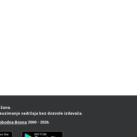
ržana.
euzimanje sadržaja bez dozvole izdavača.
obodna Bosna
2000 - 2026.