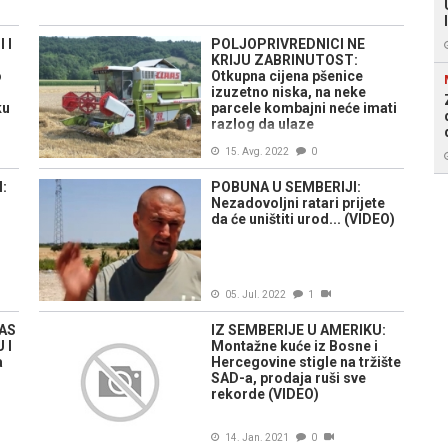
 I
POLJOPRIVREDNICI NE
KRIJU ZABRINUTOST:
o
Otkupna cijena pšenice
izuzetno niska, na neke
ku
parcele kombajni neće imati
razlog da ulaze
15. Avg. 2022
0
:
POBUNA U SEMBERIJI:
Nezadovoljni ratari prijete
da će uništiti urod... (VIDEO)
05. Jul. 2022
1
NAS
IZ SEMBERIJE U AMERIKU:
 I
Montažne kuće iz Bosne i
a
Hercegovine stigle na tržište
SAD-a, prodaja ruši sve
rekorde (VIDEO)
14. Jan. 2021
0