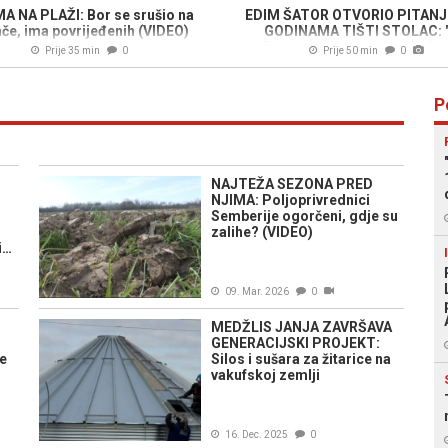
A NA PLAŽI: Bor se srušio na
EDIM ŠATOR OTVORIO PITANJ
če, ima povrijeđenih (VIDEO)
GODINAMA TIŠTI STOLAC: 
Bošnjaci čine manje od 10 
Prije 35 min
0
Prije 50 min
0
zaposlenih, nemaju nijednu dir
poziciju..."
P
NAJTEŽA SEZONA PRED
i
NJIMA: Poljoprivrednici
Semberije ogorčeni, gdje su
zalihe? (VIDEO)
i…
09. Mar. 2026
0
MEDŽLIS JANJA ZAVRŠAVA
GENERACIJSKI PROJEKT:
ve
Silos i sušara za žitarice na
vakufskoj zemlji
16. Dec. 2025
0