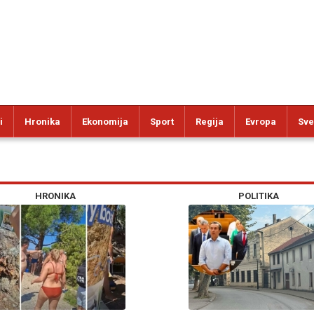
i
Hronika
Ekonomija
Sport
Regija
Evropa
Sve
HRONIKA
POLITIKA