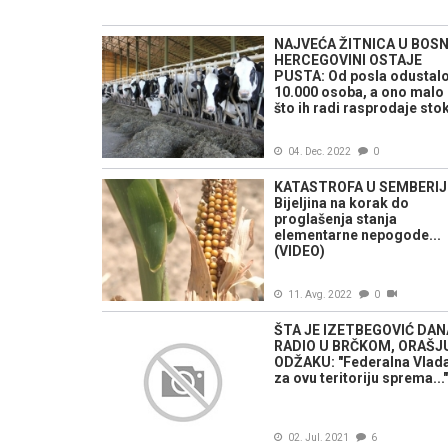
NAJVEĆA ŽITNICA U BOSNI
HERCEGOVINI OSTAJE
PUSTA: Od posla odustal
10.000 osoba, a ono malo
što ih radi rasprodaje sto
04. Dec. 2022
0
KATASTROFA U SEMBERIJI
Bijeljina na korak do
proglašenja stanja
elementarne nepogode...
(VIDEO)
11. Avg. 2022
0
ŠTA JE IZETBEGOVIĆ DA
RADIO U BRČKOM, ORAŠJU
ODŽAKU: "Federalna Vlad
za ovu teritoriju sprema..."
02. Jul. 2021
6