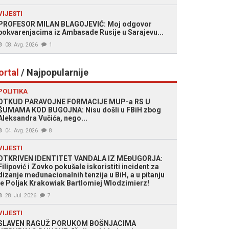
VIJESTI
PROFESOR MILAN BLAGOJEVIĆ: Moj odgovor
pokvarenjacima iz Ambasade Rusije u Sarajevu...
08. Avg. 2026
1
ortal
/ Najpopularnije
POLITIKA
OTKUD PARAVOJNE FORMACIJE MUP-a RS U
ŠUMAMA KOD BUGOJNA: Nisu došli u FBiH zbog
Aleksandra Vučića, nego...
04. Avg. 2026
8
VIJESTI
OTKRIVEN IDENTITET VANDALA IZ MEĐUGORJA:
Filipović i Zovko pokušale iskoristiti incident za
dizanje međunacionalnih tenzija u BiH, a u pitanju
je Poljak Krakowiak Bartlomiej Wlodzimierz!
28. Jul. 2026
7
VIJESTI
SLAVEN RAGUŽ PORUKOM BOŠNJACIMA