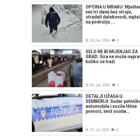
OPĆINA U MRAKU: Mješta
već tri dana bez struje,
stradali dalekovodi, najte
na području....
26. Dec. 2024
0
SELO NE BI MIJENJAO ZA
GRAD: Sira ne može naprav
koliko se traži
03. Jan. 2024
1
DETALJI UŽASA U
SEMBERIJI: Sudar putničk
automobila i vozila Hitne
pomoći, šest osoba…
22. Jul. 2023
0