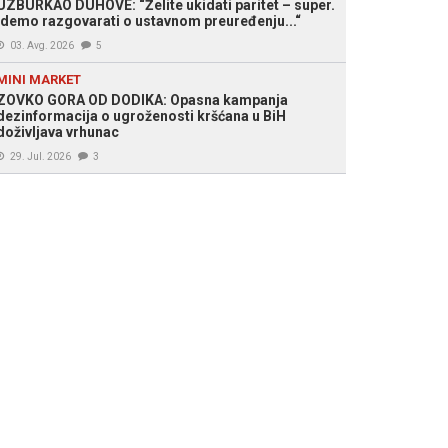
UZBURKAO DUHOVE: “Želite ukidati paritet – super.
Idemo razgovarati o ustavnom preuređenju...“
03. Avg. 2026
5
MINI MARKET
ZOVKO GORA OD DODIKA: Opasna kampanja
dezinformacija o ugroženosti kršćana u BiH
doživljava vrhunac
29. Jul. 2026
3