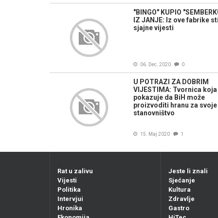
"BINGO" KUPIO "SEMBERK
IZ JANJE: Iz ove fabrike st
sjajne vijesti
06. Dec. 2020
0
U POTRAZI ZA DOBRIM
VIJESTIMA: Tvornica koja
pokazuje da BiH može
proizvoditi hranu za svoje
stanovništvo
15. Maj 2020
1
Rat u zalivu
Jeste li znali
Vijesti
Sjećanje
Politika
Kultura
Intervjui
Zdravlje
Hronika
Gastro
Ekonomija
HiTec