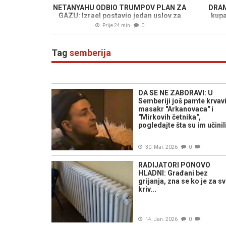
NETANYAHU ODBIO TRUMPOV PLAN ZA
DRAM
GAZU: Izrael postavio jedan uslov za
kupa
povlačenje svojih snaga
Prije 24 min
0
Tag
semberija
DA SE NE ZABORAVI: U
Semberiji još pamte krvav
masakr "Arkanovaca" i
"Mirkovih četnika",
pogledajte šta su im učinil
30. Mar. 2026
0
RADIJATORI PONOVO
HLADNI: Građani bez
grijanja, zna se ko je za s
kriv...
14. Jan. 2026
0