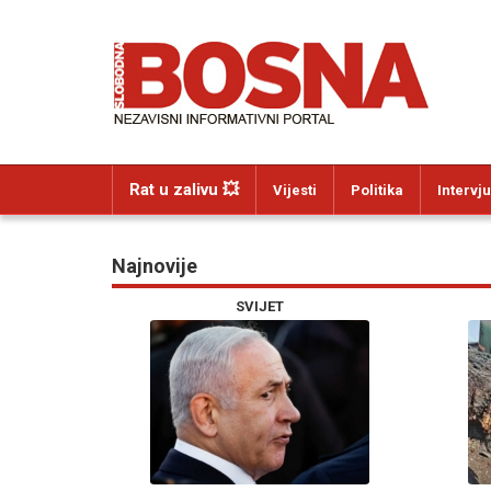
Rat u zalivu 💥
Vijesti
Politika
Intervju
Najnovije
SVIJET