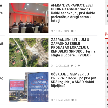
ni
AFERA "DVA PAPKA" DESET
GODINA KASNIJE: Savić i
že
Dakić zadovoljni, prvi dobio
preletače, a drugi ostao u
fotelji
13. Dec. 2024
0
P
ZABRANJENI LITIJUM U
iti
ZAPADNOJ SRBIJI
PRONAŠAO LOKACIJU U
REPUBLICI SRPSKOJ: Firma
stigla u Lopare... (VIDEO)
10. Okt. 2023
0
OČEKUJE LI SEMBERIJU
og
PREVRAT: Hoće li po prvi put
SDS izgubiti, a SNSD dobiti
Bijeljinu?
12. Mar. 2023
0