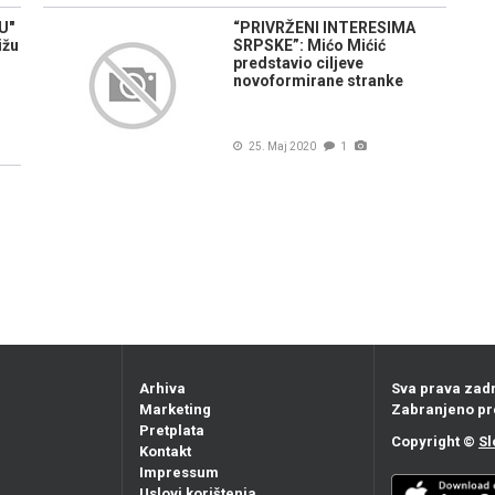
U"
“PRIVRŽENI INTERESIMA
ižu
SRPSKE”: Mićo Mićić
predstavio ciljeve
novoformirane stranke
25. Maj 2020
1
Arhiva
Sva prava zad
Marketing
Zabranjeno pr
Pretplata
Copyright ©
Sl
Kontakt
Impressum
Uslovi korištenja