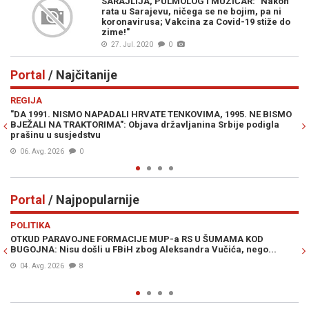
SARAJLIJA, PULMOLOG I MUZIČAR: "Nakon
rata u Sarajevu, ničega se ne bojim, pa ni
koronavirusa; Vakcina za Covid-19 stiže do
zime!"
27. Jul. 2020
0
Portal
/ Najčitanije
Previous
N
REGIJA
E
"DA 1991. NISMO NAPADALI HRVATE TENKOVIMA, 1995. NE BISMO
JE
BJEŽALI NA TRAKTORIMA": Objava državljanina Srbije podigla
IZ
prašinu u susjedstvu
06. Avg. 2026
0
Portal
/ Najpopularnije
Previous
N
POLITIKA
VI
OTKUD PARAVOJNE FORMACIJE MUP-a RS U ŠUMAMA KOD
OT
BUGOJNA: Nisu došli u FBiH zbog Aleksandra Vučića, nego...
po
Bi
04. Avg. 2026
8