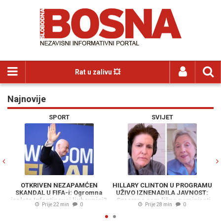
Rat u zalivu 💥
Najnovije
Previous
N
SPORT
SVIJET
OTKRIVEN NEZAPAMĆEN
HILLARY CLINTON U PROGRAMU
SKANDAL U FIFA-i: Ogromna
UŽIVO IZNENADILA JAVNOST:
isplata Infantino­voj ljubavnici?
„Spremna sam lično nominirati
Prije 22 min
0
Prije 28 min
0
Trumpa za Nobelovu nagradu za
mir, ukoliko on...“