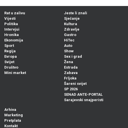
Rat u zalivu
Jeste li znali
Vijesti
Sjećanje
Politika
Kultura
Intervjui
Zdravlje
Hronika
Gastro
Ekonomija
HiTec
Sport
Auto
Regija
Show
Evropa
Sex i grad
Svijet
Žena
Društvo
Estrada
Mini market
Zabava
Frljoka
Šareni svijet
SP 2026
SENAD ANTE-PORTAL
Sarajevski snajperisti
Arhiva
Marketing
Pretplata
Kontakt