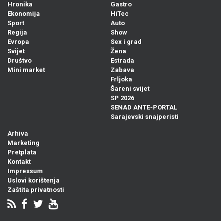
Hronika
Gastro
Ekonomija
HiTec
Sport
Auto
Regija
Show
Evropa
Sex i grad
Svijet
Žena
Društvo
Estrada
Mini market
Zabava
Frljoka
Šareni svijet
SP 2026
SENAD ANTE-PORTAL
Sarajevski snajperisti
Arhiva
Marketing
Pretplata
Kontakt
Impressum
Uslovi korištenja
Zaštita privatnosti