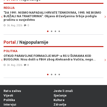
Previous
N
REGIJA
E
"DA 1991. NISMO NAPADALI HRVATE TENKOVIMA, 1995. NE BISMO
JE
BJEŽALI NA TRAKTORIMA": Objava državljanina Srbije podigla
IZ
prašinu u susjedstvu
06. Avg. 2026
0
Portal
/ Najpopularnije
Previous
N
POLITIKA
VI
OTKUD PARAVOJNE FORMACIJE MUP-a RS U ŠUMAMA KOD
OT
BUGOJNA: Nisu došli u FBiH zbog Aleksandra Vučića, nego...
po
Bi
04. Avg. 2026
8
Rat u zalivu
Jeste li znali
Vijesti
Sjećanje
Politika
Kultura
Intervjui
Zdravlje