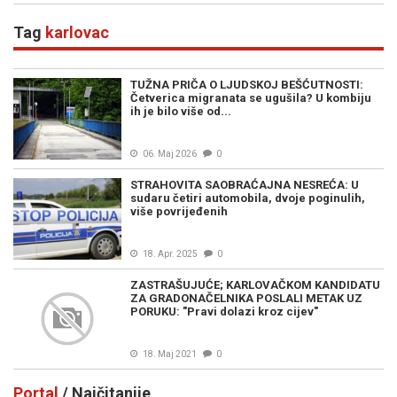
Blagojevića
Tag
karlovac
TUŽNA PRIČA O LJUDSKOJ BEŠĆUTNOSTI:
Četverica migranata se ugušila? U kombiju
ih je bilo više od...
06. Maj 2026
0
STRAHOVITA SAOBRAĆAJNA NESREĆA: U
sudaru četiri automobila, dvoje poginulih,
više povrijeđenih
18. Apr. 2025
0
ZASTRAŠUJUĆE; KARLOVAČKOM KANDIDATU
ZA GRADONAČELNIKA POSLALI METAK UZ
PORUKU: "Pravi dolazi kroz cijev"
18. Maj 2021
0
Portal
/ Najčitanije