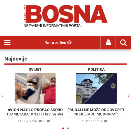
Rat u zalivu 💥
Najnovije
Previous
N
SVIJET
POLITIKA
AVION NAGLO PROPAO SKORO
"BUDALI NE MOŽE ODGOVORITI
U
100 METARA: Vrisci i krv na sve
NI HILJADU MUDRACA":
K
strane, putnici letjeli po kabini i
Ambasada Ruske Federacije u
Prije 5 min
0
Prije 12 min
0
udarali glavom o plafon (VIDEO)
BiH žestoko i nediplomatski
odgovorila na pitanja Milana