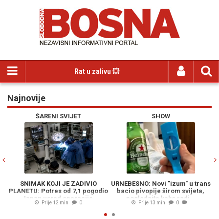
Rat u zalivu 💥
Najnovije
Previous
N
ŠARENI SVIJET
SHOW
SNIMAK KOJI JE ZADIVIO
URNEBESNO: Novi "izum" u trans
PLANETU: Potres od 7,1 pogodio
bacio pivopije širom svijeta,
Japan usred operacije,
pogledajte kako radi...
Prije 12 min
0
Prije 13 min
0
pogledajte reakciju ovih hirurga
(VIDEO)