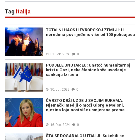
Tag
italija
TOTALNI HAOS U EVROPSKOJ ZEMLJI: U
neredima povrijeđeno više od 100 policajaca
01. Feb. 2026
0
PODJELE UNUTAR EU: Unatoč humanitarnoj
krizi u Gazi, neke članice koče uvođenje
sankcija Izraelu
30. Jul. 2025
0
ČVRSTO DRŽI UZDE U SVOJIM RUKAMA:
Njemački mediji o moći Giorgie Meloni,
njezina lojalnost više usmjerena prema…
16. Dec. 2024
0
ŠTA SE DOGAĐALO U ITALIJI: Sukobili se