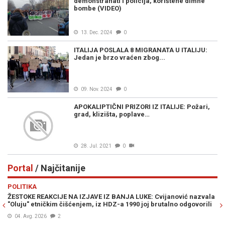
demonstranati i policija, korištene dimne
bombe (VIDEO)
13. Dec. 2024
0
ITALIJA POSLALA 8 MIGRANATA U ITALIJU:
Jedan je brzo vraćen zbog...
09. Nov. 2024
0
APOKALIPTIČNI PRIZORI IZ ITALIJE: Požari,
grad, klizišta, poplave…
28. Jul. 2021
0
Portal
/ Najčitanije
Previous
N
POLITIKA
R
ŽESTOKE REAKCIJE NA IZJAVE IZ BANJA LUKE: Cvijanović nazvala
"D
"Oluju" etničkim čišćenjem, iz HDZ-a 1990 joj brutalno odgovorili
BJ
pr
04. Avg. 2026
2