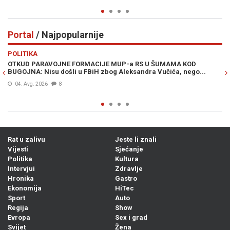
Portal
/ Najpopularnije
Previous
N
POLITIKA
VI
OTKUD PARAVOJNE FORMACIJE MUP-a RS U ŠUMAMA KOD
OT
BUGOJNA: Nisu došli u FBiH zbog Aleksandra Vučića, nego...
po
Bi
04. Avg. 2026
8
Rat u zalivu
Jeste li znali
Vijesti
Sjećanje
Politika
Kultura
Intervjui
Zdravlje
Hronika
Gastro
Ekonomija
HiTec
Sport
Auto
Regija
Show
Evropa
Sex i grad
Svijet
Žena