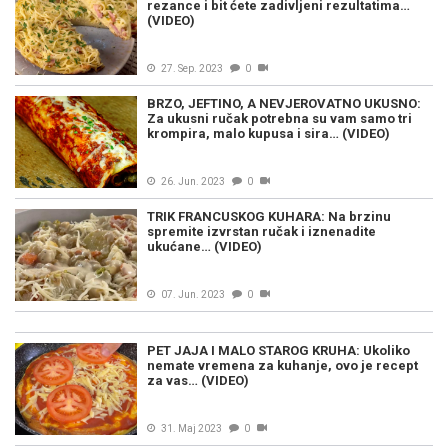
rezance i bit ćete zadivljeni rezultatima…
(VIDEO)
27. Sep. 2023
0
BRZO, JEFTINO, A NEVJEROVATNO UKUSNO:
Za ukusni ručak potrebna su vam samo tri
krompira, malo kupusa i sira… (VIDEO)
26. Jun. 2023
0
TRIK FRANCUSKOG KUHARA: Na brzinu
spremite izvrstan ručak i iznenadite
ukućane… (VIDEO)
07. Jun. 2023
0
PET JAJA I MALO STAROG KRUHA: Ukoliko
nemate vremena za kuhanje, ovo je recept
za vas… (VIDEO)
31. Maj 2023
0