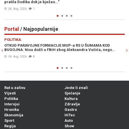
pratila Dodika dok je bježao...“
04. Avg. 2026
1
Portal
/ Najpopularnije
Previous
N
POLITIKA
VI
OTKUD PARAVOJNE FORMACIJE MUP-a RS U ŠUMAMA KOD
OT
BUGOJNA: Nisu došli u FBiH zbog Aleksandra Vučića, nego...
po
Bi
04. Avg. 2026
8
Rat u zalivu
Jeste li znali
Vijesti
Sjećanje
Politika
Kultura
Intervjui
Zdravlje
Hronika
Gastro
Ekonomija
HiTec
Sport
Auto
Regija
Show