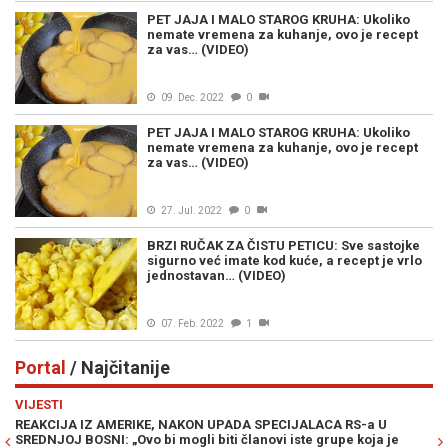
PET JAJA I MALO STAROG KRUHA: Ukoliko
nemate vremena za kuhanje, ovo je recept
za vas… (VIDEO)
09. Dec. 2022
0
PET JAJA I MALO STAROG KRUHA: Ukoliko
nemate vremena za kuhanje, ovo je recept
za vas… (VIDEO)
27. Jul. 2022
0
BRZI RUČAK ZA ČISTU PETICU: Sve sastojke
sigurno već imate kod kuće, a recept je vrlo
jednostavan… (VIDEO)
07. Feb. 2022
1
Portal
/ Najčitanije
Previous
N
VIJESTI
PO
REAKCIJA IZ AMERIKE, NAKON UPADA SPECIJALACA RS-a U
ŽE
SREDNJOJ BOSNI: „Ovo bi mogli biti članovi iste grupe koja je
"O