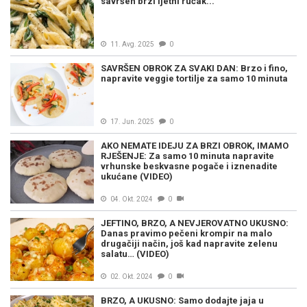
savršen brzi ljetni ručak...
11. Avg. 2025
0
SAVRŠEN OBROK ZA SVAKI DAN: Brzo i fino,
napravite veggie tortilje za samo 10 minuta
17. Jun. 2025
0
AKO NEMATE IDEJU ZA BRZI OBROK, IMAMO
RJEŠENJE: Za samo 10 minuta napravite
vrhunske beskvasne pogače i iznenadite
ukućane (VIDEO)
04. Okt. 2024
0
JEFTINO, BRZO, A NEVJEROVATNO UKUSNO:
Danas pravimo pečeni krompir na malo
drugačiji način, još kad napravite zelenu
salatu… (VIDEO)
02. Okt. 2024
0
BRZO, A UKUSNO: Samo dodajte jaja u