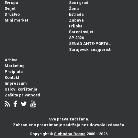
Evropa
Sex i grad
Svijet
Žena
Društvo
Estrada
Mini market
Zabava
Frljoka
Šareni svijet
SP 2026
SENAD ANTE-PORTAL
Sarajevski snajperisti
Arhiva
Marketing
Pretplata
Kontakt
Impressum
Uslovi korištenja
Zaštita privatnosti
Sva prava zadržana.
Zabranjeno preuzimanje sadržaja bez dozvole izdavača.
Copyright ©
Slobodna Bosna
2000 - 2026.