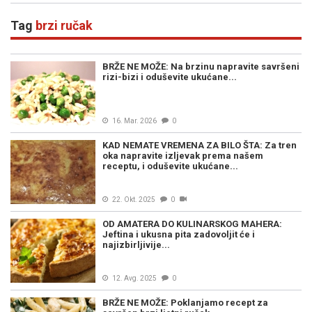
Tag
brzi ručak
BRŽE NE MOŽE: Na brzinu napravite savršeni
rizi-bizi i oduševite ukućane...
16. Mar. 2026
0
KAD NEMATE VREMENA ZA BILO ŠTA: Za tren
oka napravite izljevak prema našem
receptu, i oduševite ukućane...
22. Okt. 2025
0
OD AMATERA DO KULINARSKOG MAHERA:
Jeftina i ukusna pita zadovoljit će i
najizbirljivije...
12. Avg. 2025
0
BRŽE NE MOŽE: Poklanjamo recept za