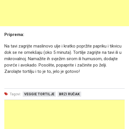
Priprema:
Na tavi zagrijte maslinovo ulje i kratko popržite papriku i tikvicu
dok se ne omekšaju (oko 5 minuta). Tortilje zagrijte na tavi ili u
mikrovalnoj. Namažite ih svježim sirom ili humusom, dodajte
povrće i avokado. Posolite, popaprite i začinite po želji.
Zarolajte tortilju i to je to, jelo je gotovo!
Tagovi:
VEGGIE TORTILJE
BRZI RUČAK