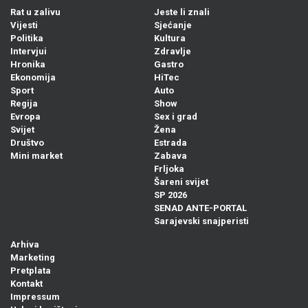
Rat u zalivu
Jeste li znali
Vijesti
Sjećanje
Politika
Kultura
Intervjui
Zdravlje
Hronika
Gastro
Ekonomija
HiTec
Sport
Auto
Regija
Show
Evropa
Sex i grad
Svijet
Žena
Društvo
Estrada
Mini market
Zabava
Frljoka
Šareni svijet
SP 2026
SENAD ANTE-PORTAL
Sarajevski snajperisti
Arhiva
Marketing
Pretplata
Kontakt
Impressum