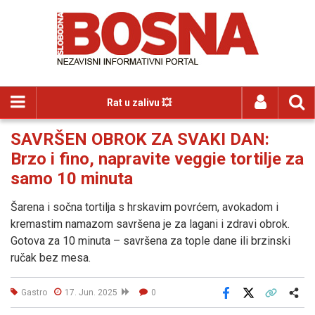
Rat u zalivu 💥
SAVRŠEN OBROK ZA SVAKI DAN:
Brzo i fino, napravite veggie tortilje za
samo 10 minuta
Šarena i sočna tortilja s hrskavim povrćem, avokadom i
kremastim namazom savršena je za lagani i zdravi obrok.
Gotova za 10 minuta – savršena za tople dane ili brzinski
ručak bez mesa.
Gastro
17. Jun. 2025
0
Facebook
X
Kopiraj link
Više