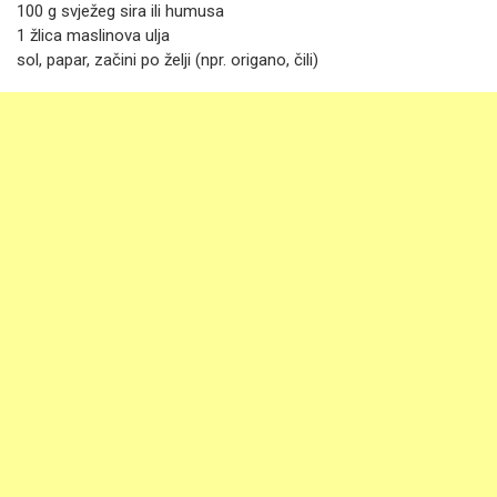
100 g svježeg sira ili humusa
1 žlica maslinova ulja
sol, papar, začini po želji (npr. origano, čili)