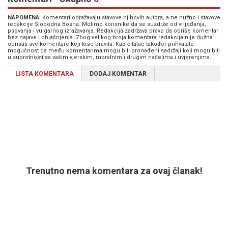
NAPOMENA
: Komentari odražavaju stavove njihovih autora, a ne nužno i stavove
redakcije Slobodna Bosna. Molimo korisnike da se suzdrže od vrijeđanja,
psovanja i vulgarnog izražavanja. Redakcija zadržava pravo da obriše komentar
bez najave i objašnjenja. Zbog velikog broja komentara redakcija nije dužna
obrisati sve komentare koji krše pravila. Kao čitalac također prihvatate
mogućnost da među komentarima mogu biti pronađeni sadržaji koji mogu biti
u suprotnosti sa vašim vjerskim, moralnim i drugim načelima i uvjerenjima.
LISTA KOMENTARA
DODAJ KOMENTAR
Trenutno nema komentara za ovaj članak!