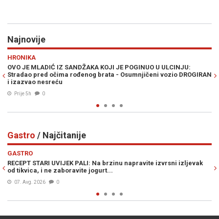
Najnovije
Previous
N
RAT U ZALIVU
ANDŽAKA KOJI JE POGINUO U ULCINJU:
PLANIRAN VELIKI KOPNENI
rođenog brata - Osumnjičeni vozio DROGIRAN
ulogu Pakistana i Avganist
Prije 5h
0
Gastro
/ Najčitanije
Previous
N
GASTRO
K PALI: Na brzinu napravite izvrsni izljevak
BRZI LJETNI ZALOGAJ: Z
boravite jogurt...
sve je gotovo za 15 min
06. Avg. 2026
0