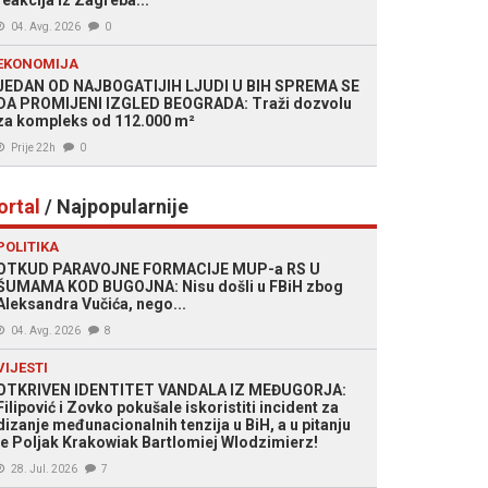
reakcija iz Zagreba...
04. Avg. 2026
0
EKONOMIJA
JEDAN OD NAJBOGATIJIH LJUDI U BIH SPREMA SE
DA PROMIJENI IZGLED BEOGRADA: Traži dozvolu
za kompleks od 112.000 m²
Prije 22h
0
ortal
/ Najpopularnije
POLITIKA
OTKUD PARAVOJNE FORMACIJE MUP-a RS U
ŠUMAMA KOD BUGOJNA: Nisu došli u FBiH zbog
Aleksandra Vučića, nego...
04. Avg. 2026
8
VIJESTI
OTKRIVEN IDENTITET VANDALA IZ MEĐUGORJA:
Filipović i Zovko pokušale iskoristiti incident za
dizanje međunacionalnih tenzija u BiH, a u pitanju
je Poljak Krakowiak Bartlomiej Wlodzimierz!
28. Jul. 2026
7