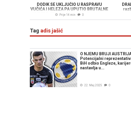
DODIK SE UKLJUČIO U RASPRAVU
DRA
VUČIĆA I HELEZA PA UPUTIO BRUTALNE
razb
UVREDE: "Tako toksikovan alkoholom
bank
Prije 14 min
0
povratio je jedinu funkciju koja mu
pristaje..."
Tag
adis jašić
O NJEMU BRUJI AUSTRIJA
Potencijalni reprezentati
BiH odbio Engleze, karijer
nastavlja u...
22. Maj 2025
0