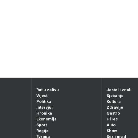
Rat u zalivu
Jeste li znali
Vijesti
Sjećanje
Politika
Kultura
Intervjui
Zdravlje
Hronika
Gastro
Ekonomija
HiTec
Sport
Auto
Regija
Show
Evropa
Sex i grad