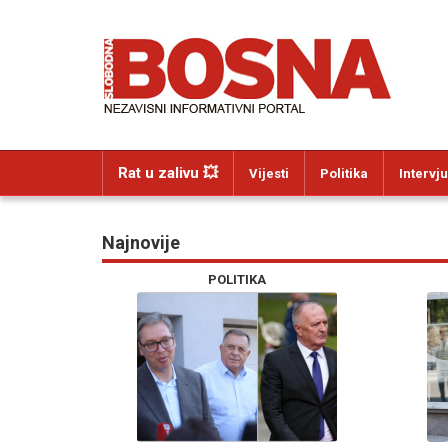
Rat u zalivu 💥
Vijesti
Politika
Intervju
Najnovije
POLITIKA