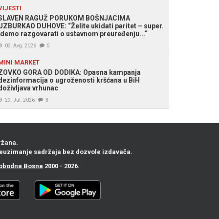
VIJESTI
SLAVEN RAGUŽ PORUKOM BOŠNJACIMA
UZBURKAO DUHOVE: “Želite ukidati paritet – super.
Idemo razgovarati o ustavnom preuređenju...“
03. Avg. 2026
5
MINI MARKET
ZOVKO GORA OD DODIKA: Opasna kampanja
dezinformacija o ugroženosti kršćana u BiH
doživljava vrhunac
29. Jul. 2026
3
ržana.
euzimanje sadržaja bez dozvole izdavača.
obodna Bosna
2000 - 2026.