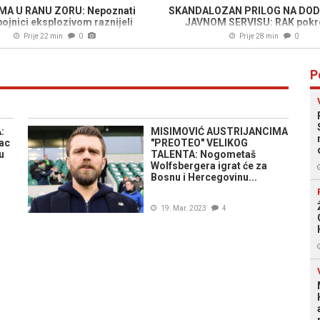
MA U RANU ZORU: Nepoznati
SKANDALOZAN PRILOG NA DO
ojnici eksplozivom raznijeli
JAVNOM SERVISU: RAK pokr
omat u sarajevskom naselju,
postupak protiv RTRS-a po zaj
Prije 22 min
0
Prije 28 min
0
stanari ih otjerali (FOTO)
prigovoru pet udruženja žr
P
:
MISIMOVIĆ AUSTRIJANCIMA
vac
"PREOTEO" VELIKOG
u
TALENTA: Nogometaš
Wolfsbergera igrat će za
Bosnu i Hercegovinu...
19. Mar. 2023
4