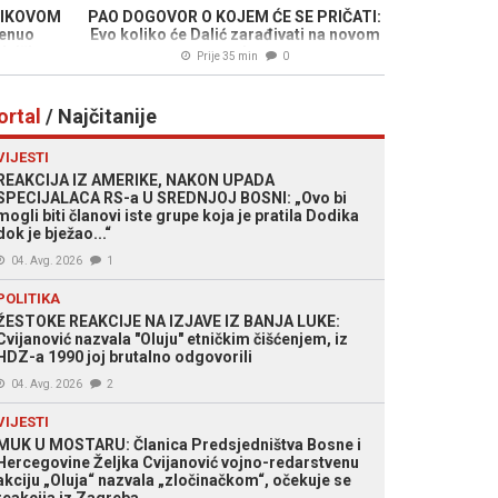
DIKOVOM
PAO DOGOVOR O KOJEM ĆE SE PRIČATI:
enuo
Evo koliko će Dalić zarađivati na novom
edničkom
poslu
Prije 35 min
0
tava
ortal
/ Najčitanije
VIJESTI
REAKCIJA IZ AMERIKE, NAKON UPADA
SPECIJALACA RS-a U SREDNJOJ BOSNI: „Ovo bi
mogli biti članovi iste grupe koja je pratila Dodika
dok je bježao...“
04. Avg. 2026
1
POLITIKA
ŽESTOKE REAKCIJE NA IZJAVE IZ BANJA LUKE:
Cvijanović nazvala "Oluju" etničkim čišćenjem, iz
HDZ-a 1990 joj brutalno odgovorili
04. Avg. 2026
2
VIJESTI
MUK U MOSTARU: Članica Predsjedništva Bosne i
Hercegovine Željka Cvijanović vojno-redarstvenu
akciju „Oluja“ nazvala „zločinačkom“, očekuje se