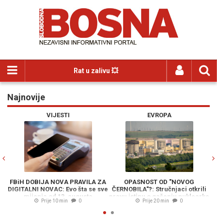
Rat u zalivu 💥
Najnovije
Previous
N
VIJESTI
EVROPA
FBiH DOBIJA NOVA PRAVILA ZA
OPASNOST OD "NOVOG
DIGITALNI NOVAC: Evo šta se sve
ČERNOBILA"?: Stručnjaci otkrili
C
mijenja od 13. augusta
pravu istinu o gašenju nuklearke
Prije 10 min
0
Prije 20 min
0
u Rumuniji