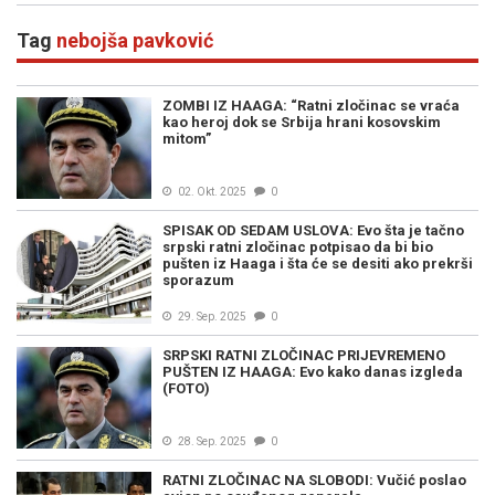
Tag
nebojša pavković
ZOMBI IZ HAAGA: “Ratni zločinac se vraća
kao heroj dok se Srbija hrani kosovskim
mitom”
02. Okt. 2025
0
SPISAK OD SEDAM USLOVA: Evo šta je tačno
srpski ratni zločinac potpisao da bi bio
pušten iz Haaga i šta će se desiti ako prekrši
sporazum
29. Sep. 2025
0
SRPSKI RATNI ZLOČINAC PRIJEVREMENO
PUŠTEN IZ HAAGA: Evo kako danas izgleda
(FOTO)
28. Sep. 2025
0
RATNI ZLOČINAC NA SLOBODI: Vučić poslao