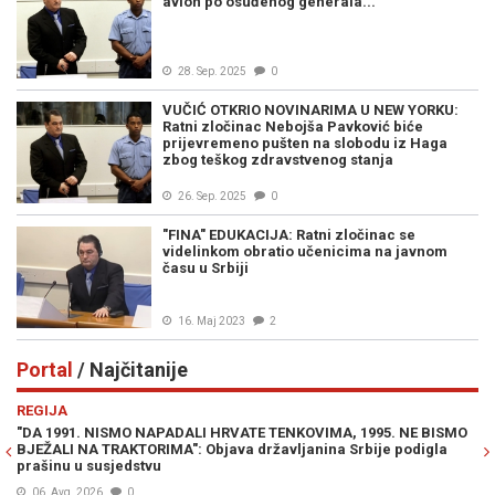
avion po osuđenog generala...
28. Sep. 2025
0
VUČIĆ OTKRIO NOVINARIMA U NEW YORKU:
Ratni zločinac Nebojša Pavković biće
prijevremeno pušten na slobodu iz Haga
zbog teškog zdravstvenog stanja
26. Sep. 2025
0
"FINA" EDUKACIJA: Ratni zločinac se
videlinkom obratio učenicima na javnom
času u Srbiji
16. Maj 2023
2
Portal
/ Najčitanije
Previous
N
REGIJA
IN
"DA 1991. NISMO NAPADALI HRVATE TENKOVIMA, 1995. NE BISMO
PR
BJEŽALI NA TRAKTORIMA": Objava državljanina Srbije podigla
Lu
prašinu u susjedstvu
Mi
06. Avg. 2026
0