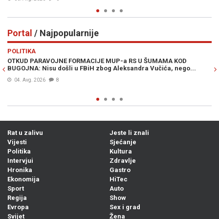
Portal
/ Najpopularnije
Previous
N
POLITIKA
VI
OTKUD PARAVOJNE FORMACIJE MUP-a RS U ŠUMAMA KOD
OT
BUGOJNA: Nisu došli u FBiH zbog Aleksandra Vučića, nego...
po
Bi
04. Avg. 2026
8
Rat u zalivu
Jeste li znali
Vijesti
Sjećanje
Politika
Kultura
Intervjui
Zdravlje
Hronika
Gastro
Ekonomija
HiTec
Sport
Auto
Regija
Show
Evropa
Sex i grad
Svijet
Žena