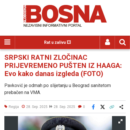
Rat u zalivu 💥
SRPSKI RATNI ZLOČINAC
PRIJEVREMENO PUŠTEN IZ HAAGA:
Evo kako danas izgleda (FOTO)
Pavković je odmah po slijetanju u Beograd sanitetom
prebačen na VMA.
Regija
28. Sep. 2025
28. Sep. 2025
0
Facebook
X
Kopiraj link
Više