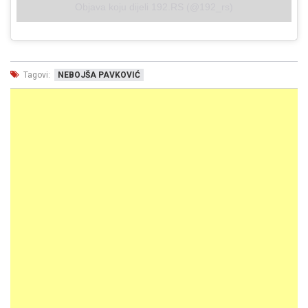
Objava koju dijeli 192.RS (@192_rs)
Tagovi:
NEBOJŠA PAVKOVIĆ