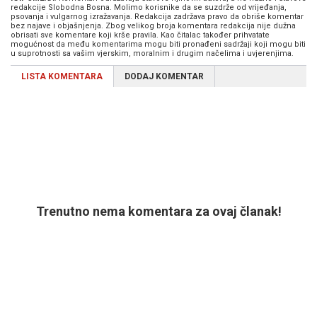
redakcije Slobodna Bosna. Molimo korisnike da se suzdrže od vrijeđanja,
psovanja i vulgarnog izražavanja. Redakcija zadržava pravo da obriše komentar
bez najave i objašnjenja. Zbog velikog broja komentara redakcija nije dužna
obrisati sve komentare koji krše pravila. Kao čitalac također prihvatate
mogućnost da među komentarima mogu biti pronađeni sadržaji koji mogu biti
u suprotnosti sa vašim vjerskim, moralnim i drugim načelima i uvjerenjima.
LISTA KOMENTARA
DODAJ KOMENTAR
Trenutno nema komentara za ovaj članak!