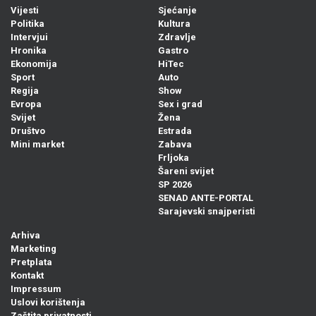
Vijesti
Sjećanje
Politika
Kultura
Intervjui
Zdravlje
Hronika
Gastro
Ekonomija
HiTec
Sport
Auto
Regija
Show
Evropa
Sex i grad
Svijet
Žena
Društvo
Estrada
Mini market
Zabava
Frljoka
Šareni svijet
SP 2026
SENAD ANTE-PORTAL
Sarajevski snajperisti
Arhiva
Marketing
Pretplata
Kontakt
Impressum
Uslovi korištenja
Zaštita privatnosti