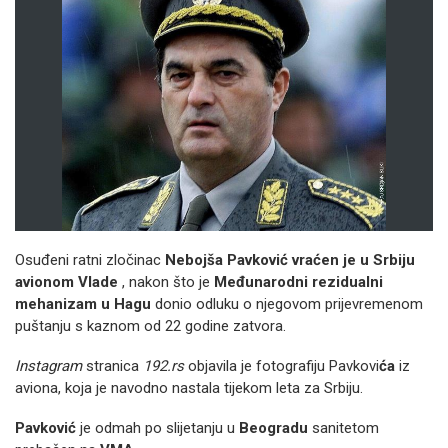
Osuđeni ratni zločinac
Nebojša Pavković
vraćen je u Srbiju
avionom Vlade
, nakon što je
Međunarodni rezidualni
mehanizam u Hagu
donio odluku o njegovom prijevremenom
puštanju s kaznom od 22 godine zatvora.
Instagram
stranica
192.rs
objavila je fotografiju Pavkovi
ća
iz
aviona, koja je navodno nastala tijekom leta za Srbiju.
Pavković
je odmah po slijetanju u
Beogradu
sanitetom