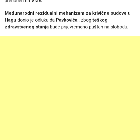
prebačen na
VMA
.
Međunarodni rezidualni mehanizam za krivične sudove u
Hagu
donio je odluku da
Pavkovića
, zbog
teškog
zdravstvenog stanja
bude prijevremeno pu
š
ten na slobodu.