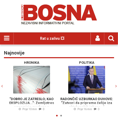
Rat u zalivu 💥
Najnovije
Previous
N
HRONIKA
POLITIKA
"DOBRO JE ZATRESLO; KAO
RADONČIĆ UZBURKAO DUHOVE:
EKSPLOZIJA...": Zemljotres
"Zatvori da pripreme ćelije iza
uznemirio građane u
oktobarskih izbora..."
Prije 10 min
0
Prije 16 min
0
susjedstvu...