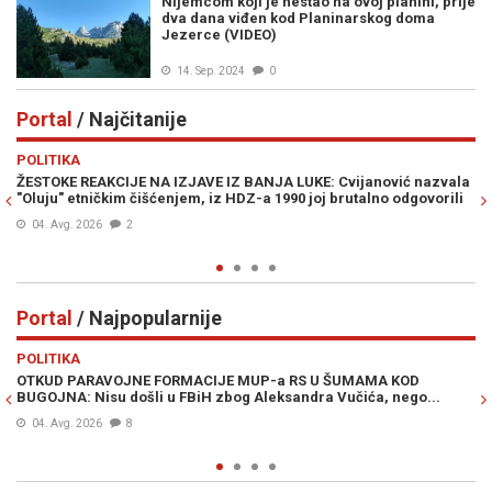
Nijemcom koji je nestao na ovoj planini, prije
dva dana viđen kod Planinarskog doma
Jezerce (VIDEO)
14. Sep. 2024
0
Portal
/ Najčitanije
Previous
N
POLITIKA
E
ŽESTOKE REAKCIJE NA IZJAVE IZ BANJA LUKE: Cvijanović nazvala
JE
"Oluju" etničkim čišćenjem, iz HDZ-a 1990 joj brutalno odgovorili
IZ
04. Avg. 2026
2
Portal
/ Najpopularnije
Previous
N
POLITIKA
VI
OTKUD PARAVOJNE FORMACIJE MUP-a RS U ŠUMAMA KOD
OT
BUGOJNA: Nisu došli u FBiH zbog Aleksandra Vučića, nego...
po
Bi
04. Avg. 2026
8