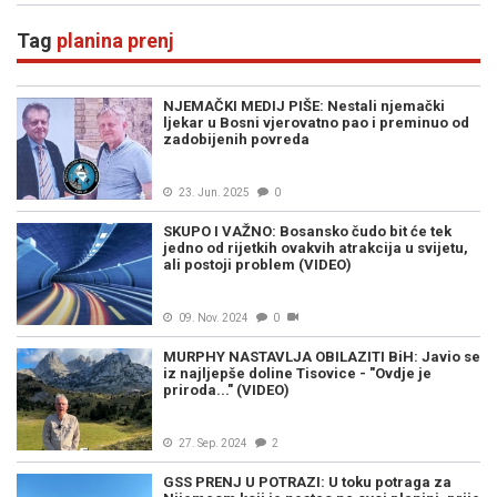
Tag
planina prenj
NJEMAČKI MEDIJ PIŠE: Nestali njemački
ljekar u Bosni vjerovatno pao i preminuo od
zadobijenih povreda
23. Jun. 2025
0
SKUPO I VAŽNO: Bosansko čudo bit će tek
jedno od rijetkih ovakvih atrakcija u svijetu,
ali postoji problem (VIDEO)
09. Nov. 2024
0
MURPHY NASTAVLJA OBILAZITI BiH: Javio se
iz najljepše doline Tisovice - "Ovdje je
priroda..." (VIDEO)
27. Sep. 2024
2
GSS PRENJ U POTRAZI: U toku potraga za