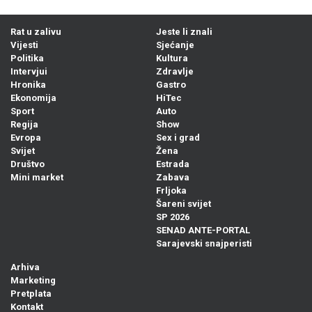
Rat u zalivu
Jeste li znali
Vijesti
Sjećanje
Politika
Kultura
Intervjui
Zdravlje
Hronika
Gastro
Ekonomija
HiTec
Sport
Auto
Regija
Show
Evropa
Sex i grad
Svijet
Žena
Društvo
Estrada
Mini market
Zabava
Frljoka
Šareni svijet
SP 2026
SENAD ANTE-PORTAL
Sarajevski snajperisti
Arhiva
Marketing
Pretplata
Kontakt