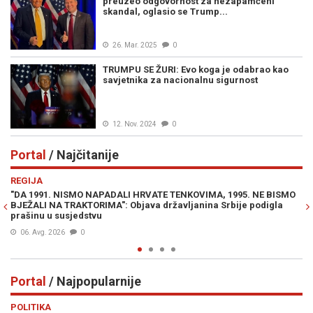
preuzeo odgovornost za nezapamćeni
skandal, oglasio se Trump...
26. Mar. 2025
0
TRUMPU SE ŽURI: Evo koga je odabrao kao
savjetnika za nacionalnu sigurnost
12. Nov. 2024
0
Portal
/ Najčitanije
Previous
N
REGIJA
E
"DA 1991. NISMO NAPADALI HRVATE TENKOVIMA, 1995. NE BISMO
JE
BJEŽALI NA TRAKTORIMA": Objava državljanina Srbije podigla
IZ
prašinu u susjedstvu
06. Avg. 2026
0
Portal
/ Najpopularnije
Previous
N
POLITIKA
VI