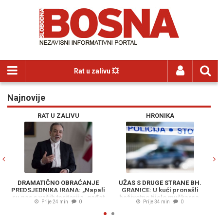
Rat u zalivu 💥
Najnovije
Previous
N
RAT U ZALIVU
HRONIKA
DRAMATIČNO OBRAĆANJE
UŽAS S DRUGE STRANE BH.
PREDSJEDNIKA IRANA: „Napali
GRANICE: U kući pronašli
su nas s vaših teritorija, gađat
beživotno tijelo muškarca,
i
Prije 24 min
0
Prije 34 min
0
ćemo svako mjesto...“
uhapšena jedna osoba...
E