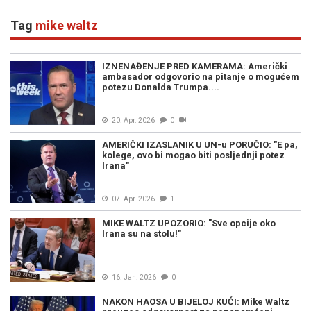
Tag
mike waltz
IZNENAĐENJE PRED KAMERAMA: Američki
ambasador odgovorio na pitanje o mogućem
potezu Donalda Trumpa....
20. Apr. 2026
0
AMERIČKI IZASLANIK U UN-u PORUČIO: "E pa,
kolege, ovo bi mogao biti posljednji potez
Irana"
07. Apr. 2026
1
MIKE WALTZ UPOZORIO: "Sve opcije oko
Irana su na stolu!"
16. Jan. 2026
0
NAKON HAOSA U BIJELOJ KUĆI: Mike Waltz