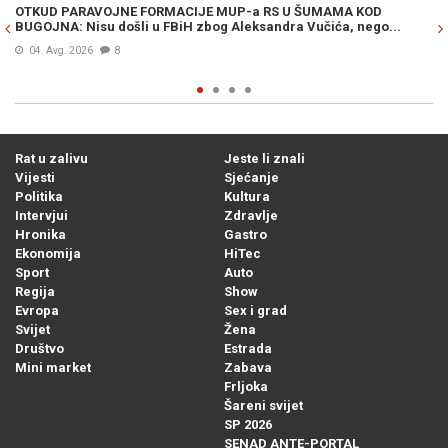
OTKUD PARAVOJNE FORMACIJE MUP-a RS U ŠUMAMA KOD
OT
BUGOJNA: Nisu došli u FBiH zbog Aleksandra Vučića, nego...
po
Bi
04. Avg. 2026
8
Rat u zalivu
Jeste li znali
Vijesti
Sjećanje
Politika
Kultura
Intervjui
Zdravlje
Hronika
Gastro
Ekonomija
HiTec
Sport
Auto
Regija
Show
Evropa
Sex i grad
Svijet
Žena
Društvo
Estrada
Mini market
Zabava
Frljoka
Šareni svijet
SP 2026
SENAD ANTE-PORTAL