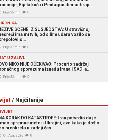
municije, Bijela kuća i Pentagon demantiraju...
Prije 25 min
0
HRONIKA
JEZIVE SCENE IZ SUSJEDSTVA: U stravičnoj
nesreći ima mrtvih, od siline udara vozilo se
prepolovilo...
Prije 37 min
0
RAT U ZALIVU
OVO NIKO NIJE OČEKIVAO: Procurio sadržaj
konačnog sporazuma izneđu Irana i SAD-a...
Prije 53 min
0
vijet
/ Najčitanije
SVIJET
NA KORAK DO KATASTROFE: Iran potvrdio da je
imao spremne mete u Ukrajini, evo kako je došlo
do preokreta u zadnji čas
04. Avg. 2026
0