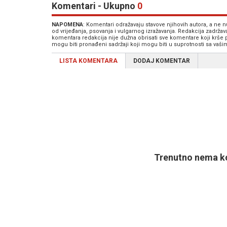
Komentari - Ukupno
0
NAPOMENA
: Komentari odražavaju stavove njihovih autora, a ne
od vrijeđanja, psovanja i vulgarnog izražavanja. Redakcija zadrža
komentara redakcija nije dužna obrisati sve komentare koji krše
mogu biti pronađeni sadržaji koji mogu biti u suprotnosti sa vaš
LISTA KOMENTARA
DODAJ KOMENTAR
Trenutno nema ko