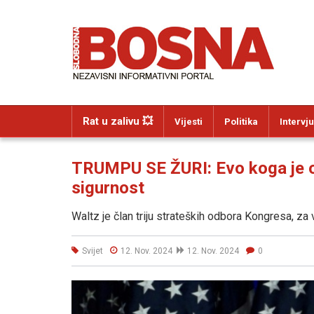
Rat u zalivu 💥
Vijesti
Politika
Intervju
TRUMPU SE ŽURI: Evo koga je o
sigurnost
Waltz je član triju strateških odbora Kongresa, za
Svijet
12. Nov. 2024
12. Nov. 2024
0