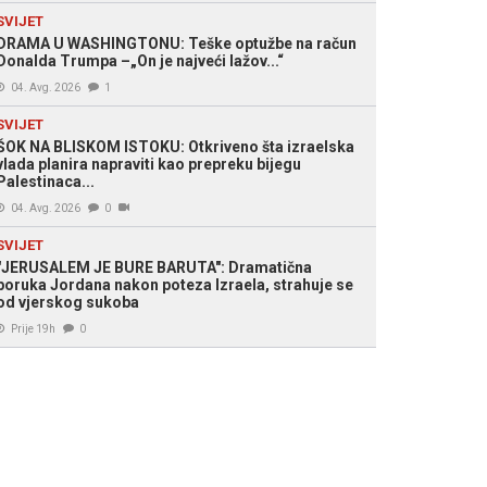
SVIJET
DRAMA U WASHINGTONU: Teške optužbe na račun
Donalda Trumpa –„On je najveći lažov...“
04. Avg. 2026
1
SVIJET
ŠOK NA BLISKOM ISTOKU: Otkriveno šta izraelska
vlada planira napraviti kao prepreku bijegu
Palestinaca...
04. Avg. 2026
0
SVIJET
"JERUSALEM JE BURE BARUTA": Dramatična
poruka Jordana nakon poteza Izraela, strahuje se
od vjerskog sukoba
Prije 19h
0