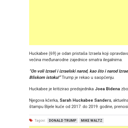
Huckabee (69) je odan pristaša Izraela koji opravdava
većina međunarodne zajednice smatra ilegalnima.
“On voli Izrael i izraelski narod, kao što i narod Iz
Bliskom istoku!”
Trump je rekao u saopćenju.
Huckabee je kritizirao predsjednika
Joea Bidena
zbog
Njegova kćerka,
Sarah Huckabee Sanders
, aktueln
štampu Bijele kuće od 2017. do 2019. godine, prenosi
Tagovi:
DONALD TRUMP
MIKE WALTZ