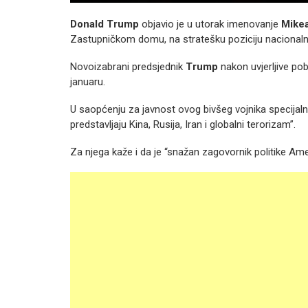
Donald Trump
objavio je u utorak imenovanje
Mikea
Zastupničkom domu, na stratešku poziciju nacionalno
Novoizabrani predsjednik
Trump
nakon uvjerljive po
januaru.
U saopćenju za javnost ovog bivšeg vojnika specijalnih
predstavljaju Kina, Rusija, Iran i globalni terorizam”.
Za njega kaže i da je “snažan zagovornik politike Am