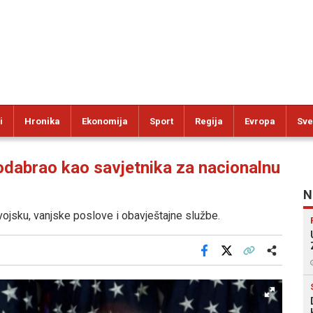
i
Hronika
Ekonomija
Sport
Regija
Evropa
Sve
dabrao kao savjetnika za nacionalnu
N
 vojsku, vanjske poslove i obavještajne službe.
Facebook
X
Kopiraj link
Više