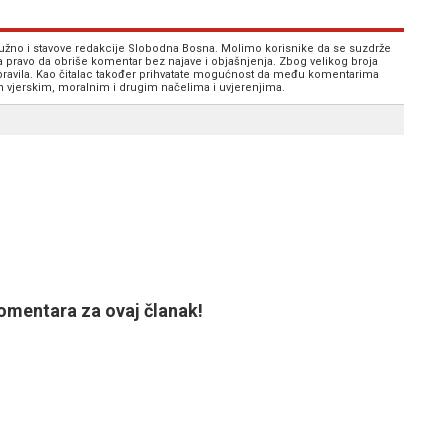
 nužno i stavove redakcije Slobodna Bosna. Molimo korisnike da se suzdrže
va pravo da obriše komentar bez najave i objašnjenja. Zbog velikog broja
 pravila. Kao čitalac također prihvatate mogućnost da među komentarima
im vjerskim, moralnim i drugim načelima i uvjerenjima.
mentara za ovaj članak!