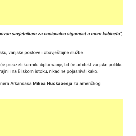
enovan savjetnikom za nacionalnu sigurnost u mom kabinetu”,
jsku, vanjske poslove i obavještajne službe.
će preuzeti kormilo diplomacije, bit će arhitekt vanjske politike
jini i na Bliskom istoku, nikad ne pojasnivši kako.
ernera Arkansasa
Mikea Huckabeeja
za američkog