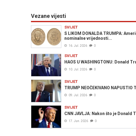
Vezane vijesti
SVIJET
S LIKOM DONALDA TRUMPA: Američk
nominalne vrijednosti...
16. Jul. 2026
0
SVIJET
HAOS U WASHINGTONU: Donald Trump
10. Jul. 2026
0
SVIJET
TRUMP NEOČEKIVANO NAPUSTIO TURSK
09. Jul. 2026
0
SVIJET
CNN JAVLJA: Nakon što je Donald Tr
17. Jun. 2026
0