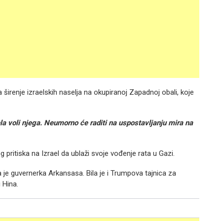
 širenje izraelskih naselja na okupiranoj Zapadnoj obali, koje
raela voli njega. Neumorno će raditi na uspostavljanju mira na
 pritiska na Izrael da ublaži svoje vođenje rata u Gazi.
a je guvernerka Arkansasa. Bila je i Trumpova tajnica za
 Hina.