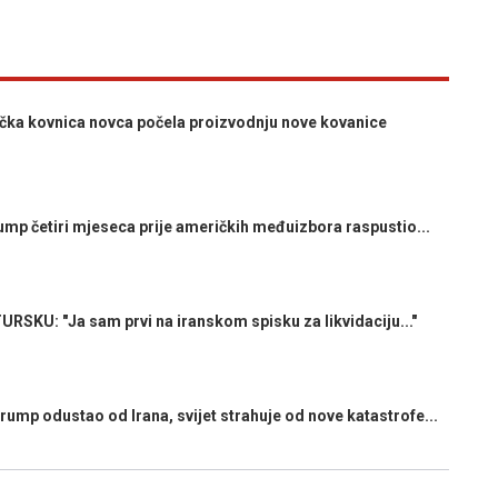
a kovnica novca počela proizvodnju nove kovanice
 četiri mjeseca prije američkih međuizbora raspustio...
U: "Ja sam prvi na iranskom spisku za likvidaciju..."
ump odustao od Irana, svijet strahuje od nove katastrofe...