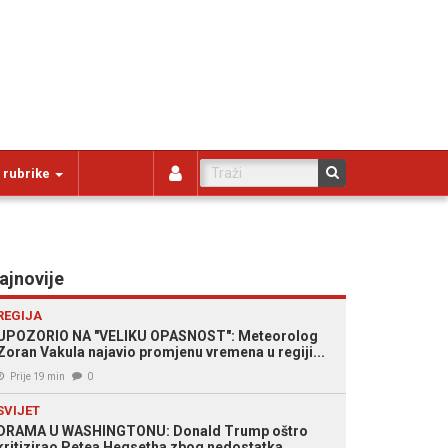
 rubrike
ajnovije
REGIJA
UPOZORIO NA "VELIKU OPASNOST": Meteorolog
Zoran Vakula najavio promjenu vremena u regiji...
Prije 19 min
0
SVIJET
DRAMA U WASHINGTONU: Donald Trump oštro
kritizirao Petea Hegsetha zbog nedostatka