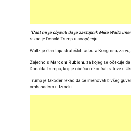
“Čast mi je objaviti da je zastupnik Mike Waltz im
rekao je Donald Trump u saopćenju.
Waltz je član triju strateških odbora Kongresa, za vo
Zajedno s
Marcom
Rubiom
, za kojeg se očekuje da 
Donalda Trumpa, koji je obećao okončati ratove u Ukra
Trump je također rekao da će imenovati bivšeg guv
ambasadora u Izraelu.