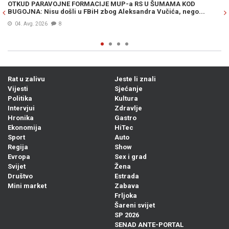
OTKUD PARAVOJNE FORMACIJE MUP-a RS U ŠUMAMA KOD
OT
BUGOJNA: Nisu došli u FBiH zbog Aleksandra Vučića, nego...
po
Bi
04. Avg. 2026
8
Rat u zalivu
Jeste li znali
Vijesti
Sjećanje
Politika
Kultura
Intervjui
Zdravlje
Hronika
Gastro
Ekonomija
HiTec
Sport
Auto
Regija
Show
Evropa
Sex i grad
Svijet
Žena
Društvo
Estrada
Mini market
Zabava
Frljoka
Šareni svijet
SP 2026
SENAD ANTE-PORTAL