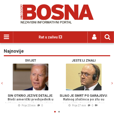
Rat u zalivu 💥
Najnovije
Previous
N
SVIJET
JESTE LI ZNALI
SIN OTKRIO JEZIVE DETALJE:
SIJAO JE SMRT PO SARAJEVU:
V
Bivši američki predsjednik u
Ratnog zločinca po zlu su
j
teškom stanju, rak se proširio...
zapamtile Sarajlije, nakon
Prije 20 min
0
Prije 27 min
0
hapšenja i suđenja, danas živi u
Njemačkoj…