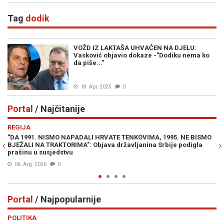
Tag
dodik
VOŽD IZ LAKTAŠA UHVAĆEN NA DJELU:
Vasković objavio dokaze -"Dodiku nema ko
da piše..."
18. Apr. 2025
0
Portal
/ Najčitanije
Previous
N
REGIJA
IN
"DA 1991. NISMO NAPADALI HRVATE TENKOVIMA, 1995. NE BISMO
PR
BJEŽALI NA TRAKTORIMA": Objava državljanina Srbije podigla
Lu
prašinu u susjedstvu
Mi
06. Avg. 2026
0
Portal
/ Najpopularnije
Previous
N
POLITIKA
VI