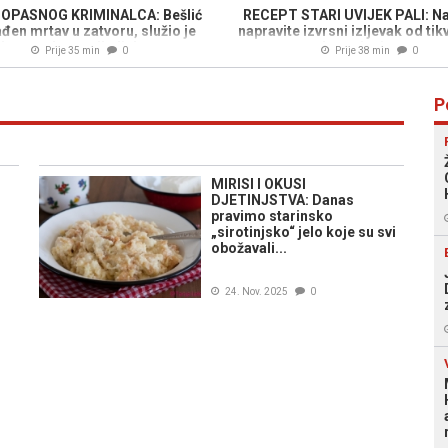
OPASNOG KRIMINALCA: Bešlić
RECEPT STARI UVIJEK PALI: Na
đen mrtav u zatvoru, služio je
napravite izvrsni izljevak od tikv
kaznu zbog ovih djela...
zaboravite jogurt...
Prije 35 min
0
Prije 38 min
0
P
MIRISI I OKUSI
DJETINJSTVA: Danas
pravimo starinsko
„sirotinjsko“ jelo koje su svi
obožavali...
24. Nov. 2025
0