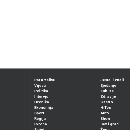
Rat u zalivu
Jeste li znali
Vijesti
Sjećanje
Politika
Kultura
Intervjui
Zdravlje
Hronika
Gastro
Ekonomija
HiTec
Sport
Auto
Regija
Show
Evropa
Sex i grad
Svijet
Žena