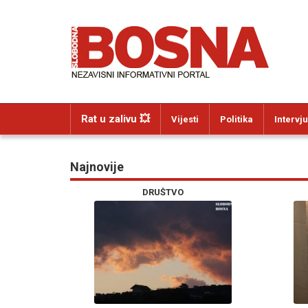
Rat u zalivu 💥
Vijesti
Politika
Intervju
Najnovije
DRUŠTVO