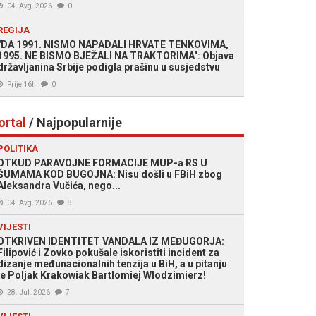
04. Avg. 2026
0
REGIJA
"DA 1991. NISMO NAPADALI HRVATE TENKOVIMA,
1995. NE BISMO BJEŽALI NA TRAKTORIMA": Objava
državljanina Srbije podigla prašinu u susjedstvu
Prije 16h
0
ortal
/ Najpopularnije
POLITIKA
OTKUD PARAVOJNE FORMACIJE MUP-a RS U
ŠUMAMA KOD BUGOJNA: Nisu došli u FBiH zbog
Aleksandra Vučića, nego...
04. Avg. 2026
8
VIJESTI
OTKRIVEN IDENTITET VANDALA IZ MEĐUGORJA:
Filipović i Zovko pokušale iskoristiti incident za
dizanje međunacionalnih tenzija u BiH, a u pitanju
je Poljak Krakowiak Bartlomiej Wlodzimierz!
28. Jul. 2026
7