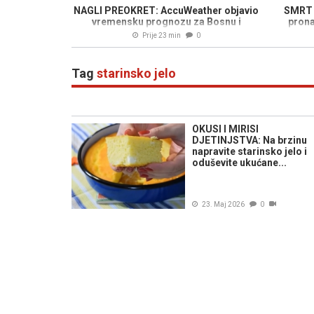
NAGLI PREOKRET: AccuWeather objavio
SMRT 
vremensku prognozu za Bosnu i
prona
Hercegovinu...
Prije 23 min
0
Tag
starinsko jelo
OKUSI I MIRISI
DJETINJSTVA: Na brzinu
napravite starinsko jelo i
oduševite ukućane...
23. Maj 2026
0