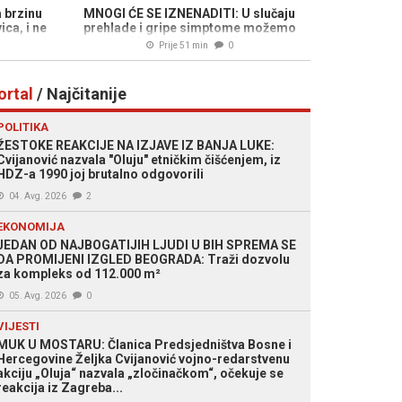
 brzinu
MNOGI ĆE SE IZNENADITI: U slučaju
ica, i ne
prehlade i gripe simptome možemo
ublažiti na ovaj način...
Prije 51 min
0
ortal
/ Najčitanije
POLITIKA
ŽESTOKE REAKCIJE NA IZJAVE IZ BANJA LUKE:
Cvijanović nazvala "Oluju" etničkim čišćenjem, iz
HDZ-a 1990 joj brutalno odgovorili
04. Avg. 2026
2
EKONOMIJA
JEDAN OD NAJBOGATIJIH LJUDI U BIH SPREMA SE
DA PROMIJENI IZGLED BEOGRADA: Traži dozvolu
za kompleks od 112.000 m²
05. Avg. 2026
0
VIJESTI
MUK U MOSTARU: Članica Predsjedništva Bosne i
Hercegovine Željka Cvijanović vojno-redarstvenu
akciju „Oluja“ nazvala „zločinačkom“, očekuje se
reakcija iz Zagreba...