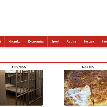
i
Hronika
Ekonomija
Sport
Regija
Evropa
Sve
HRONIKA
GASTRO