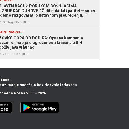
VIJESTI
SLAVEN RAGUŽ PORUKOM BOŠNJACIMA
UZBURKAO DUHOVE: “Želite ukidati paritet – super.
Idemo razgovarati o ustavnom preuređenju...“
03. Avg. 2026
5
MINI MARKET
ZOVKO GORA OD DODIKA: Opasna kampanja
dezinformacija o ugroženosti kršćana u BiH
doživljava vrhunac
29. Jul. 2026
3
ržana.
euzimanje sadržaja bez dozvole izdavača.
obodna Bosna
2000 - 2026.