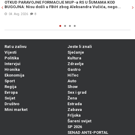
OTKUD PARAVOJNE FORMACIJE MUP-a RS U ŠUMAMA KOD
OT
BUGOJNA: Nisu došli u FBiH zbog Aleksandra Vučića, nego...
po
Bi
04. Avg. 2026
8
Rat u zalivu
Jeste li znali
Vijesti
Sjećanje
Politika
Kultura
Intervjui
Zdravlje
Hronika
Gastro
Ekonomija
HiTec
Sport
Auto
Regija
Show
Evropa
Sex i grad
Svijet
Žena
Društvo
Estrada
Mini market
Zabava
Frljoka
Šareni svijet
SP 2026
SENAD ANTE-PORTAL