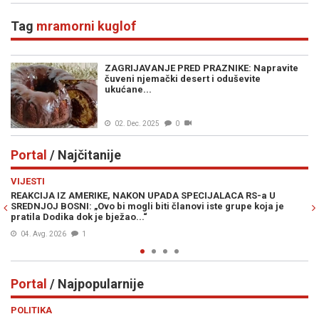
Tag
mramorni kuglof
ZAGRIJAVANJE PRED PRAZNIKE: Napravite
čuveni njemački desert i oduševite
ukućane...
02. Dec. 2025
0
Portal
/ Najčitanije
Previous
N
VIJESTI
PO
REAKCIJA IZ AMERIKE, NAKON UPADA SPECIJALACA RS-a U
ŽE
SREDNJOJ BOSNI: „Ovo bi mogli biti članovi iste grupe koja je
"O
pratila Dodika dok je bježao...“
04. Avg. 2026
1
Portal
/ Najpopularnije
Previous
N
POLITIKA
VI