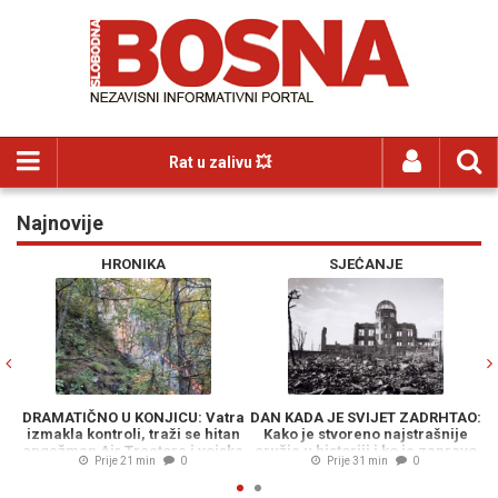
Rat u zalivu 💥
Najnovije
Previous
N
HRONIKA
SJEĆANJE
DRAMATIČNO U KONJICU: Vatra
DAN KADA JE SVIJET ZADRHTAO:
L
izmakla kontroli, traži se hitan
Kako je stvoreno najstrašnije
angažman Air Tractora i vojske
oružje u historiji i ko je zapravo
Prije 21 min
0
Prije 31 min
0
trebao biti meta nuklearne
bombe umjesto Hirošime