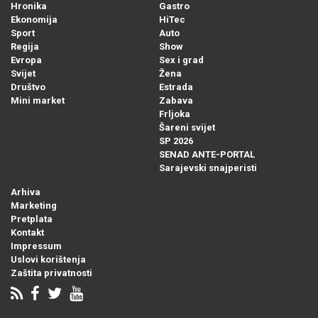
Hronika
Gastro
Ekonomija
HiTec
Sport
Auto
Regija
Show
Evropa
Sex i grad
Svijet
Žena
Društvo
Estrada
Mini market
Zabava
Frljoka
Šareni svijet
SP 2026
SENAD ANTE-PORTAL
Sarajevski snajperisti
Arhiva
Marketing
Pretplata
Kontakt
Impressum
Uslovi korištenja
Zaštita privatnosti