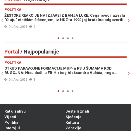
Previous
N
POLITIKA
E
ŽESTOKE REAKCIJE NA IZJAVE IZ BANJA LUKE: Cvijanović nazvala
JE
"Oluju" etničkim čišćenjem, iz HDZ-a 1990 joj brutalno odgovorili
IZ
04. Avg. 2026
2
Portal
/ Najpopularnije
Previous
N
POLITIKA
VI
OTKUD PARAVOJNE FORMACIJE MUP-a RS U ŠUMAMA KOD
OT
BUGOJNA: Nisu došli u FBiH zbog Aleksandra Vučića, nego...
po
Bi
04. Avg. 2026
8
Rat u zalivu
Jeste li znali
Vijesti
Sjećanje
Politika
Kultura
Intervjui
Zdravlje