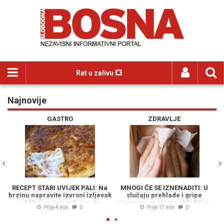
Rat u zalivu 💥
Najnovije
Previous
N
GASTRO
ZDRAVLJE
RECEPT STARI UVIJEK PALI: Na
MNOGI ĆE SE IZNENADITI: U
brzinu napravite izvrsni izljevak
slučaju prehlade i gripe
L
od tikvica, i ne zaboravite
simptome možemo ublažiti na
p
Prije 4 min
0
Prije 17 min
0
jogurt...
ovaj način...