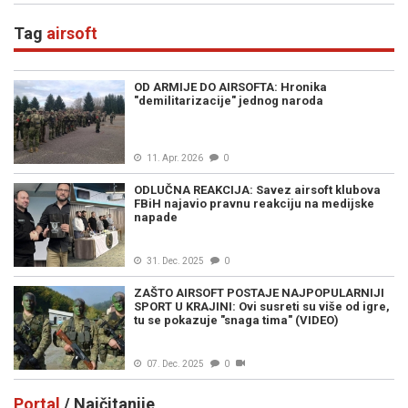
Tag
airsoft
OD ARMIJE DO AIRSOFTA: Hronika
"demilitarizacije" jednog naroda
11. Apr. 2026
0
ODLUČNA REAKCIJA: Savez airsoft klubova
FBiH najavio pravnu reakciju na medijske
napade
31. Dec. 2025
0
ZAŠTO AIRSOFT POSTAJE NAJPOPULARNIJI
SPORT U KRAJINI: Ovi susreti su više od igre,
tu se pokazuje "snaga tima" (VIDEO)
07. Dec. 2025
0
Portal
/ Najčitanije