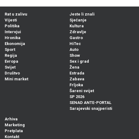
Rat u zalivu
Jeste li znali
Vijesti
Sjećanje
Politika
Kultura
Intervjui
Zdravlje
Hronika
Gastro
Ekonomija
HiTec
Sport
Auto
Regija
Show
Evropa
Sex i grad
Svijet
Žena
Društvo
Estrada
Mini market
Zabava
Frljoka
Šareni svijet
SP 2026
SENAD ANTE-PORTAL
Sarajevski snajperisti
Arhiva
Marketing
Pretplata
Kontakt