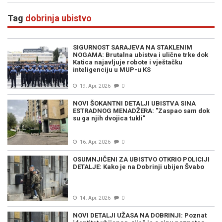
Tag
dobrinja ubistvo
SIGURNOST SARAJEVA NA STAKLENIM
NOGAMA: Brutalna ubistva i ulične trke dok
Katica najavljuje robote i vještačku
inteligenciju u MUP-u KS
19. Apr. 2026
0
NOVI ŠOKANTNI DETALJI UBISTVA SINA
ESTRADNOG MENADŽERA: "Zaspao sam dok
su ga njih dvojica tukli"
16. Apr. 2026
0
OSUMNJIČENI ZA UBISTVO OTKRIO POLICIJI
DETALJE: Kako je na Dobrinji ubijen Švabo
14. Apr. 2026
0
NOVI DETALJI UŽASA NA DOBRINJI: Poznat