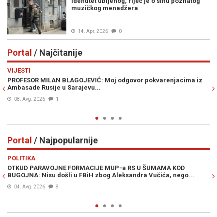
identitet ubijenog, riječ je o sinu poznatog
muzičkog menadžera
14. Apr. 2026
0
Portal
/ Najčitanije
Previous
N
VIJESTI
VI
PROFESOR MILAN BLAGOJEVIĆ: Moj odgovor pokvarenjacima iz
UK
Ambasade Rusije u Sarajevu...
Uk
sa
08. Avg. 2026
1
Portal
/ Najpopularnije
Previous
N
POLITIKA
VI
OTKUD PARAVOJNE FORMACIJE MUP-a RS U ŠUMAMA KOD
OT
BUGOJNA: Nisu došli u FBiH zbog Aleksandra Vučića, nego...
po
Bi
04. Avg. 2026
8