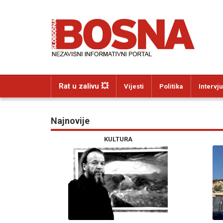
Rat u zalivu 💥
Vijesti
Politika
Intervju
Najnovije
KULTURA