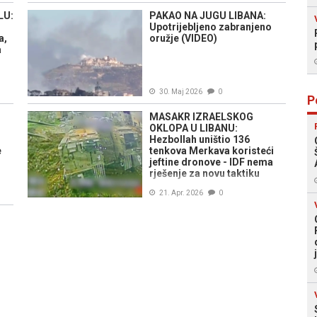
LU:
PAKAO NA JUGU LIBANA:
Upotrijebljeno zabranjeno
a,
oružje (VIDEO)
a
30. Maj 2026
0
P
MASAKR IZRAELSKOG
OKLOPA U LIBANU:
Hezbollah uništio 136
e
tenkova Merkava koristeći
jeftine dronove - IDF nema
rješenje za novu taktiku
21. Apr. 2026
0