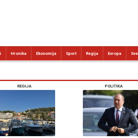
i
Hronika
Ekonomija
Sport
Regija
Evropa
Sve
REGIJA
POLITIKA