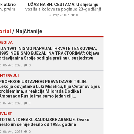
k otkrio
UŽAS NA BH. CESTAMA: U slijetanju
m, prvim
vozila s kolovoza poginuo 23-godišnji
mladić
Prije 28 min
0
ortal
/ Najčitanije
REGIJA
"DA 1991. NISMO NAPADALI HRVATE TENKOVIMA,
1995. NE BISMO BJEŽALI NA TRAKTORIMA": Objava
državljanina Srbije podigla prašinu u susjedstvu
06. Avg. 2026
0
INTERVJUI
PROFESOR USTAVNOG PRAVA DAVOR TRLIN:
Lekcija odvjetniku Luki Mišetiću, Ilija Cvitanović je u
problemima, a reakcija Milorada Dodika i
Ambasade Rusije ima samo jedan cilj...
07. Avg. 2026
3
SVIJET
TOTALNI DEBAKL SAUDIJSKE ARABIJE: Ovako
nešto im se nije desilo od 1985. godine
06. Avg. 2026
0