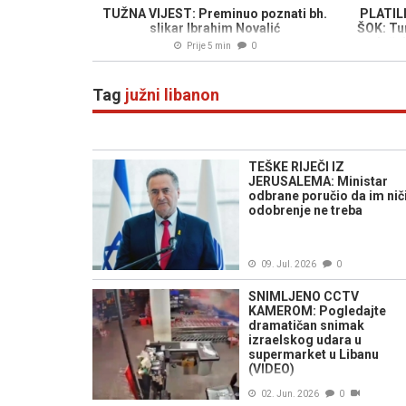
TUŽNA VIJEST: Preminuo poznati bh.
PLATIL
slikar Ibrahim Novalić
ŠOK: Tur
doček
Prije 5 min
0
Tag
južni libanon
TEŠKE RIJEČI IZ
JERUSALEMA: Ministar
odbrane poručio da im nič
odobrenje ne treba
09. Jul. 2026
0
SNIMLJENO CCTV
KAMEROM: Pogledajte
dramatičan snimak
izraelskog udara u
supermarket u Libanu
(VIDEO)
02. Jun. 2026
0