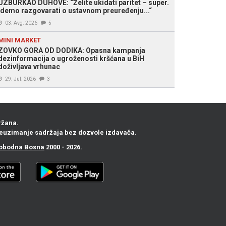
UZBURKAO DUHOVE: “Želite ukidati paritet – super.
Idemo razgovarati o ustavnom preuređenju...“
03. Avg. 2026
5
MINI MARKET
ZOVKO GORA OD DODIKA: Opasna kampanja
dezinformacija o ugroženosti kršćana u BiH
doživljava vrhunac
29. Jul. 2026
3
ržana.
euzimanje sadržaja bez dozvole izdavača.
obodna Bosna
2000 - 2026.