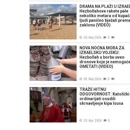
DRAMA NA PLAŽI U IZRAE
Hezbollahove rakete pale
nekoliko metara od kupač
ljudi panično bježali prem
zaklonu (VIDEO)
30. Maj 2026
0
NOVA NOĆNA MORA ZA
IZRAELSKU VOJSKU:
Hezbollah u borbu uveo
dronove koje je nemoguć
OMETATI (VIDEO)
09. Maj 2026
0
TRAŽE HITNU
ODGOVORNOST: Katolički
ordinarijati osudili
skrnavljenje kipa Isusa
20. Apr. 2026
0