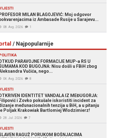
VIJESTI
PROFESOR MILAN BLAGOJEVIĆ: Moj odgovor
pokvarenjacima iz Ambasade Rusije u Sarajevu...
08. Avg. 2026
1
ortal
/ Najpopularnije
POLITIKA
OTKUD PARAVOJNE FORMACIJE MUP-a RS U
ŠUMAMA KOD BUGOJNA: Nisu došli u FBiH zbog
Aleksandra Vučića, nego...
04. Avg. 2026
8
VIJESTI
OTKRIVEN IDENTITET VANDALA IZ MEĐUGORJA:
Filipović i Zovko pokušale iskoristiti incident za
dizanje međunacionalnih tenzija u BiH, a u pitanju
je Poljak Krakowiak Bartlomiej Wlodzimierz!
28. Jul. 2026
7
VIJESTI
SLAVEN RAGUŽ PORUKOM BOŠNJACIMA