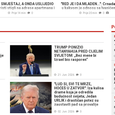
I SMJEŠTAJ, A ONDA USLIJEDIO
"RED JE I DA MLADEN...": Crnada
isti stigli na adrese apartmana i
u kakvom je odnosu sa Ivaniće
alo ih neugodno iznenađenje
predsjednikom PDP-a
Prije 14 min
0
Prije 20 min
0
P
TRUMP PONIZIO
NETANYAHUA PRED CIJELIM
ije
SVIJETOM: „Bez mene bi
Izrael bio rasporen“
21. Jun. 2026
0
"LUD SI, SVI TE MRZE,
HOĆEŠ U ZATVOR": Iza kulisa
drame koja je odredila
budućnost svijeta; Jedan
URLIK i drastičan potez su
zaustavili pad sa provalije
02. Jun. 2026
0