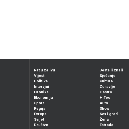
Rat u zalivu
Jeste li znali
Vijesti
Sjećanje
Politika
Kultura
Intervjui
Zdravlje
Hronika
Gastro
Ekonomija
HiTec
Sport
Auto
Regija
Show
Evropa
Sex i grad
Svijet
Žena
Društvo
Estrada