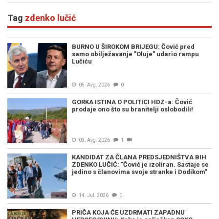
Zviceru, onda je uslijedio HAOS
i Dino“, u či
(FOTO)
i
Tag
zdenko lučić
BURNO U ŠIROKOM BRIJEGU: Čović pred
samo obilježavanje "Oluje" udario rampu
Lučiću
05. Avg. 2026
0
GORKA ISTINA O POLITICI HDZ-a: Čović
prodaje ono što su branitelji oslobodili!
03. Avg. 2026
1
KANDIDAT ZA ČLANA PREDSJEDNIŠTVA BIH
ZDENKO LUČIĆ: "Čović je izoliran. Sastaje se
jedino s članovima svoje stranke i Dodikom"
14. Jul. 2026
0
PRIČA KOJA ĆE UZDRMATI ZAPADNU