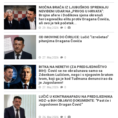
MOĆNA BRAĆA IZ LJUBUŠKOG SPREMAJU
NEVIĐENI UDAR NA „PRVOG U HRVATA“:
Brojne afere i Dodikova sjena okrenuli
hercegovačku elitu protiv Dragana Čovića,
ali ovo je tek početak...
29. Maj 2026
0
OD IMOVINE DO ĆIRILICE: Lučić "izrešetao"
pitanjima Dragana Čovića
27. Maj 2026
0
BITKA NA NERETVI (ZA PREDSJEDNIŠTVO
BIH): Čović se ne obračunava samo sa
Zdenkom Lučićem, nego i s njegovim bratom
Ivom, koji ga je kod Tuđmana denuncirao da
je Jugoslaven!
27. Maj 2026
0
LUČIĆ U KONTRANAPADU NA PREDSJEDNIKA
HDZ-a BiH OBJAVIO DOKUMENTE: "Past će i
Jugosloven Dragan Čović"
26. Maj 2026
0