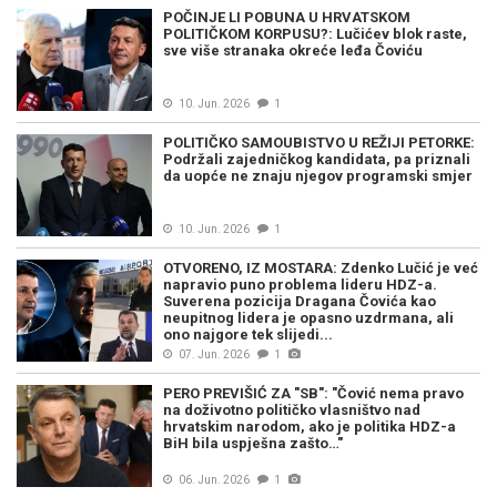
POČINJE LI POBUNA U HRVATSKOM
POLITIČKOM KORPUSU?: Lučićev blok raste,
sve više stranaka okreće leđa Čoviću
10. Jun. 2026
1
POLITIČKO SAMOUBISTVO U REŽIJI PETORKE:
Podržali zajedničkog kandidata, pa priznali
da uopće ne znaju njegov programski smjer
10. Jun. 2026
1
OTVORENO, IZ MOSTARA: Zdenko Lučić je već
napravio puno problema lideru HDZ-a.
Suverena pozicija Dragana Čovića kao
neupitnog lidera je opasno uzdrmana, ali
ono najgore tek slijedi...
07. Jun. 2026
1
PERO PREVIŠIĆ ZA "SB": "Čović nema pravo
na doživotno političko vlasništvo nad
hrvatskim narodom, ako je politika HDZ-a
BiH bila uspješna zašto…"
06. Jun. 2026
1