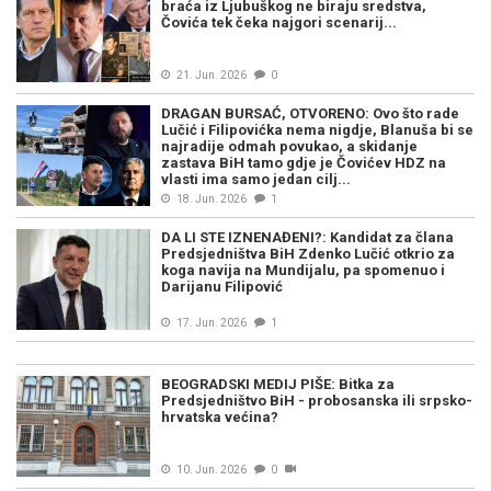
braća iz Ljubuškog ne biraju sredstva,
Čovića tek čeka najgori scenarij...
21. Jun. 2026
0
DRAGAN BURSAĆ, OTVORENO: Ovo što rade
Lučić i Filipovićka nema nigdje, Blanuša bi se
najradije odmah povukao, a skidanje
zastava BiH tamo gdje je Čovićev HDZ na
vlasti ima samo jedan cilj...
18. Jun. 2026
1
DA LI STE IZNENAĐENI?: Kandidat za člana
Predsjedništva BiH Zdenko Lučić otkrio za
koga navija na Mundijalu, pa spomenuo i
Darijanu Filipović
17. Jun. 2026
1
BEOGRADSKI MEDIJ PIŠE: Bitka za
Predsjedništvo BiH - probosanska ili srpsko-
hrvatska većina?
10. Jun. 2026
0