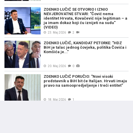
ZDENKO LUČIĆ SE OTVORIO I IZNIO
NEVJEROVATNE STVARI: "Čović nema
identitet Hrvata, Kovačević nije legitiman – a
ja imam dokaz koji ću iznijeti na sudu"
(VIDEO)
23. Maj 2026
2
ZDENKO LUČIĆ, KANDIDAT PETORKE: "HDZ
BiH je talac jednog čovjeka, politika Čovića i
Komšića je..."
20. Maj 2026
0
ZDENKO LUČIĆ PORUČIO: "Novi visoki
predstavnik u BiH bit će Italijan. Hrvati imaju
pravo na samoopredjeljenje i treći entitet"
18. Maj 2026
1
ANALIZA SEADA NUMANOVIĆA: Je li Zdenko
Lučić hrvatski Milorad Dodik?