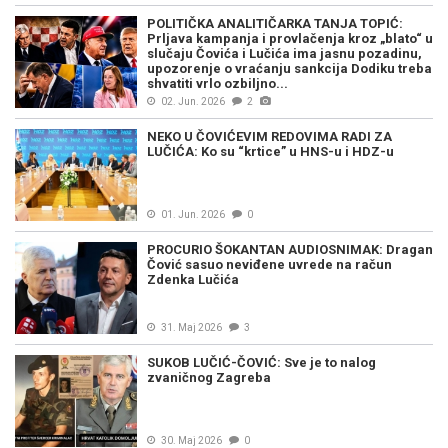
POLITIČKA ANALITIČARKA TANJA TOPIĆ:
Prljava kampanja i provlačenja kroz „blato“ u
slučaju Čovića i Lučića ima jasnu pozadinu,
upozorenje o vraćanju sankcija Dodiku treba
shvatiti vrlo ozbiljno...
02. Jun. 2026
2
NEKO U ČOVIĆEVIM REDOVIMA RADI ZA
LUČIĆA: Ko su “krtice” u HNS-u i HDZ-u
01. Jun. 2026
0
PROCURIO ŠOKANTAN AUDIOSNIMAK: Dragan
Čović sasuo neviđene uvrede na račun
Zdenka Lučića
31. Maj 2026
3
SUKOB LUČIĆ-ČOVIĆ: Sve je to nalog
zvaničnog Zagreba
30. Maj 2026
0