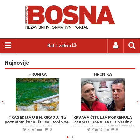
Rat u zalivu 💥
Najnovije
Previous
N
HRONIKA
HRONIKA
DIJA U BH. GRADU: Na
KRVAVA ČITULJA POKRENULA
BODIR
m kupalištu se utopio 24-
PAKAO U SARAJEVU: Opsadno
"Cvijano
godišnji mladić
stanje na ulicama, MECI LETE NA
konzul
Prije 1 min
0
Prije 15 min
0
Pr
SVE STRANE - Drama počela
imenovala 
ubistvom na sastanku zbog duga
povezanu s 