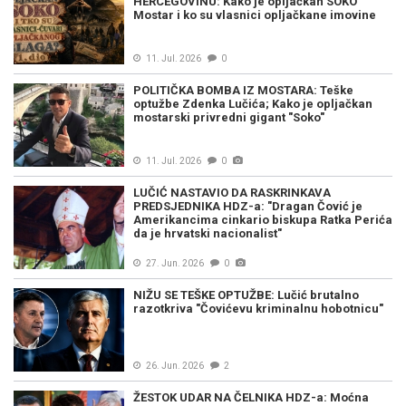
HERCEGOVINU: Kako je opljačkan SOKO
Mostar i ko su vlasnici opljačkane imovine
11. Jul. 2026
0
POLITIČKA BOMBA IZ MOSTARA: Teške
optužbe Zdenka Lučića; Kako je opljačkan
mostarski privredni gigant "Soko"
11. Jul. 2026
0
LUČIĆ NASTAVIO DA RASKRINKAVA
PREDSJEDNIKA HDZ-a: "Dragan Čović je
Amerikancima cinkario biskupa Ratka Perića
da je hrvatski nacionalist"
27. Jun. 2026
0
NIŽU SE TEŠKE OPTUŽBE: Lučić brutalno
razotkriva "Čovićevu kriminalnu hobotnicu"
26. Jun. 2026
2
ŽESTOK UDAR NA ČELNIKA HDZ-a: Moćna