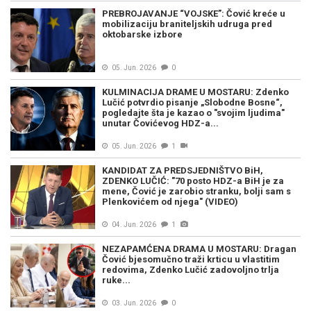
PREBROJAVANJE “VOJSKE”: Čović kreće u
mobilizaciju braniteljskih udruga pred
oktobarske izbore
05. Jun. 2026
0
KULMINACIJA DRAME U MOSTARU: Zdenko
Lučić potvrdio pisanje „Slobodne Bosne“,
pogledajte šta je kazao o "svojim ljudima"
unutar Čovićevog HDZ-a...
05. Jun. 2026
1
KANDIDAT ZA PREDSJEDNIŠTVO BiH,
ZDENKO LUČIĆ: "70 posto HDZ-a BiH je za
mene, Čović je zarobio stranku, bolji sam s
Plenkovićem od njega" (VIDEO)
04. Jun. 2026
1
NEZAPAMĆENA DRAMA U MOSTARU: Dragan
Čović bjesomučno traži krticu u vlastitim
redovima, Zdenko Lučić zadovoljno trlja
ruke...
03. Jun. 2026
0